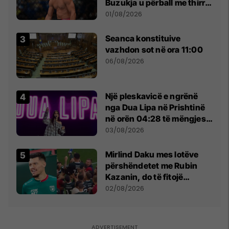
Buzukja u përball me thirrje
anti-shqiptare nga
01/08/2026
tribunat
Seanca konstituive
vazhdon sot në ora 11:00
06/08/2026
Një pleskavicë e ngrënë
nga Dua Lipa në Prishtinë
në orën 04:28 të mëngjesit
- dhe bota digjitale serbe
03/08/2026
shpall gjendjen e luftës
Mirlind Daku mes lotëve
përshëndetet me Rubin
Kazanin, do të fitojë
miliona te Spartak Moska
02/08/2026