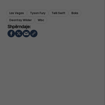
Las Vegas
Tyson Fury
Telli Swift
Boks
Deontay Wilder
Wbc