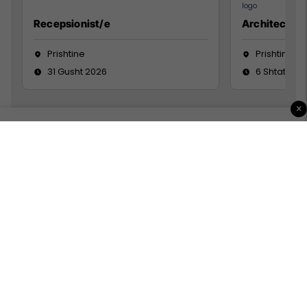
Recepsionist/e
Architect
Prishtine
Prishtinë
31 Gusht 2026
6 Shtator 2
×