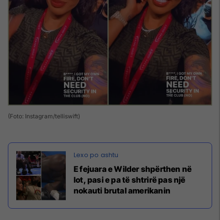
(Foto: Instagram/telliswift)
E fejuara e Wilder shpërthen në
lot, pasi e pa të shtrirë pas një
nokauti brutal amerikanin