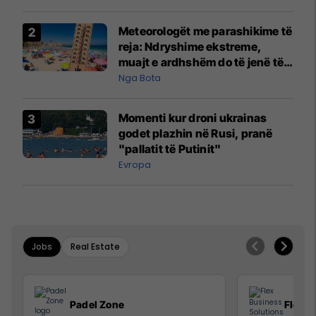
Meteorologët me parashikime të
reja: Ndryshime ekstreme,
muajt e ardhshëm do të jenë të
pazakontë
Nga Bota
Momenti kur droni ukrainas
godet plazhin në Rusi, pranë
"pallatit të Putinit"
Evropa
Jobs
Real Estate
Padel Zone
Flex B