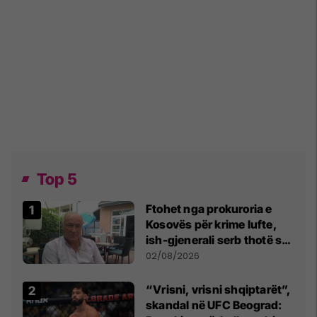
Top 5
Ftohet nga prokuroria e
Kosovës për krime lufte,
ish-gjenerali serb thotë se
dikush e tradhtoi në
02/08/2026
Beograd
“Vrisni, vrisni shqiptarët”,
skandal në UFC Beograd: