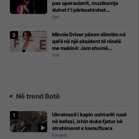
pas operacionit, muzikantja
duhet t'i përkushtohet
fizioterapisë
Yjet
Minnie Driver pëson dëmtim në
qafë në një aksident të rëndë
me makinë: Jam shumë
mirënjohëse që jam gjallë
Yjet
Në trend Botë
Ukrainasit i kapin ushtarët rusë
në befasi, ishin duke fjetur në
strehimoret e kamufluara
Evropa