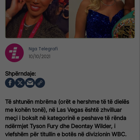
Nga
Telegrafi
10/10/2021
Të shtunën mbrëma (orët e hershme të të dielës
me kohën tonë), në Las Vegas është zhvilluar
meçi i boksit në kategorinë e peshave të rënda
ndërmjet Tyson Fury dhe Deontay Wilder, i
vlefshëm për titullin e botës në divizionin WBC.