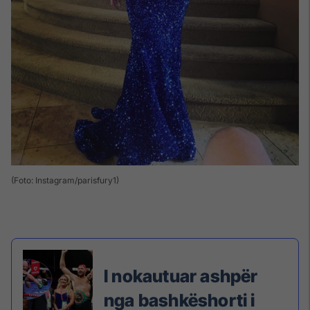
(Foto: Instagram/parisfury1)
I nokautuar ashpër
nga bashkëshorti i