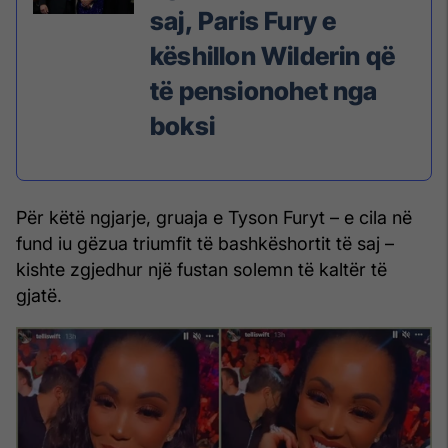
saj, Paris Fury e
këshillon Wilderin që
të pensionohet nga
boksi
Për këtë ngjarje, gruaja e Tyson Furyt – e cila në
fund iu gëzua triumfit të bashkëshortit të saj –
kishte zgjedhur një fustan solemn të kaltër të
gjatë.