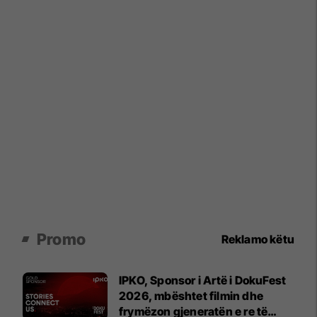
Promo
Reklamo këtu
IPKO, Sponsor i Artë i DokuFest
2026, mbështet filmin dhe
frymëzon gjeneratën e re të