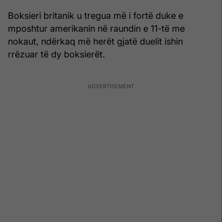
Boksieri britanik u tregua më i fortë duke e
mposhtur amerikanin në raundin e 11-të me
nokaut, ndërkaq më herët gjatë duelit ishin
rrëzuar të dy boksierët.