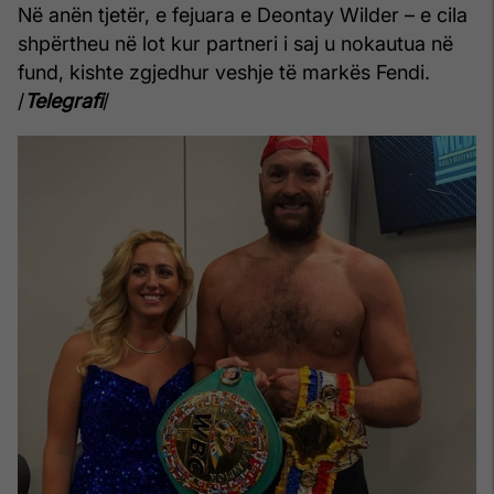
Në anën tjetër, e fejuara e Deontay Wilder – e cila
shpërtheu në lot kur partneri i saj u nokautua në
fund, kishte zgjedhur veshje të markës Fendi.
/
Telegrafi
/