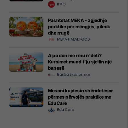
krijuesve
IPKO
Pashtetat MEKA - zgjedhje
praktike për mëngjes, piknik
dhe rrugë
MEKA HALAL FOOD
A po don me rrnu n’deti?
Kursimet mund t’ju sjellin një
banesë
Banka Ekonomike
Mësoni kujdesin shëndetësor
përmes përvojës praktike me
EduCare
Edu Care