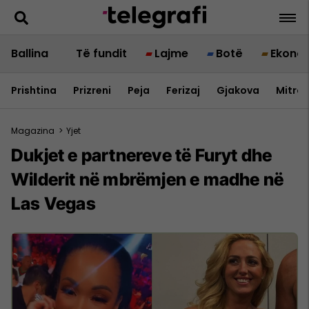
Ballina
Të fundit
Lajme
Botë
Ekono
Prishtina
Prizreni
Peja
Ferizaj
Gjakova
Mitrov
Magazina
>
Yjet
Dukjet e partnereve të Furyt dhe
Wilderit në mbrëmjen e madhe në
Las Vegas