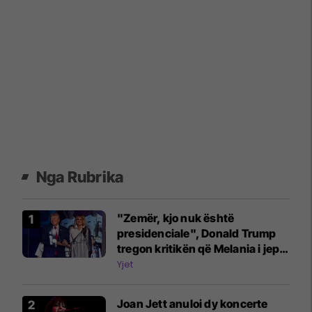
Nga Rubrika
"Zemër, kjo nuk është
presidenciale", Donald Trump
tregon kritikën që Melania i jep
për atë që ajo s'e pëlqen te ai
Yjet
Joan Jett anuloi dy koncerte