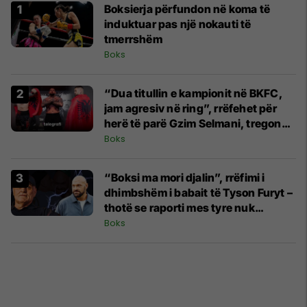
Boksierja përfundon në koma të
induktuar pas një nokauti të
tmerrshëm
Boks
“Dua titullin e kampionit në BKFC,
jam agresiv në ring”, rrëfehet për
herë të parë Gzim Selmani, tregon
nga erdhi nofka “Albanian Psycho”
Boks
“Boksi ma mori djalin”, rrëfimi i
dhimbshëm i babait të Tyson Furyt –
thotë se raporti mes tyre nuk
ekziston
Boks