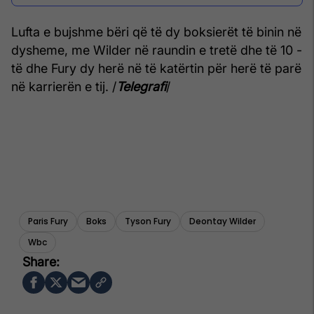
Lufta e bujshme bëri që të dy boksierët të binin në
dysheme, me Wilder në raundin e tretë dhe të 10 -
të dhe Fury dy herë në të katërtin për herë të parë
në karrierën e tij. /
Telegrafi
/
Paris Fury
Boks
Tyson Fury
Deontay Wilder
Wbc