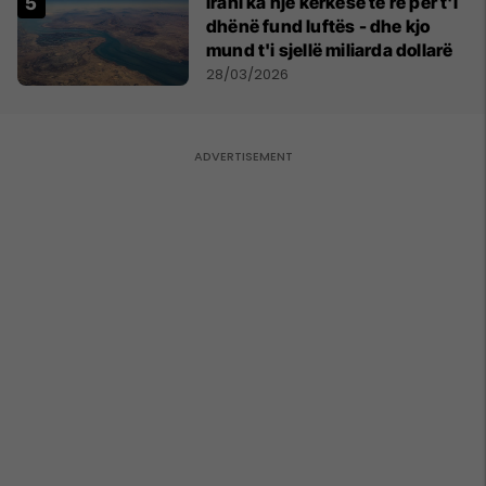
Irani ka një kërkesë të re për t'i
dhënë fund luftës - dhe kjo
mund t'i sjellë miliarda dollarë
28/03/2026