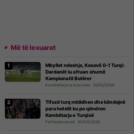
Më të lexuarat
Mbyllet ndeshja, Kosovë 0-1 Turqi:
Dardanët iu afruan shumë
Kampionatit Botëror
Kombëtarja e Kosovës
31/03/2026
Tifozë turq mblidhen dhe këndojnë
para hotelit ku po qëndron
Kombëtarja e Turqisë
Përfaqësueset
30/03/2026