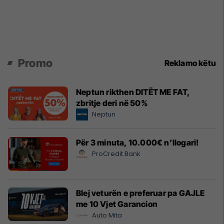
Promo
Reklamo këtu
Neptun rikthen DITËT ME FAT,
zbritje deri në 50%
Neptun
Për 3 minuta, 10.000€ n’llogari!
ProCredit Bank
Blej veturën e preferuar pa GAJLE
me 10 Vjet Garancion
Auto Mita