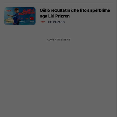
Qëllo rezultatin dhe fito shpërblime
nga Liri Prizren
Liri Prizren