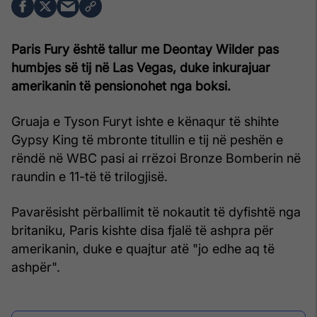
Paris Fury është tallur me Deontay Wilder pas
humbjes së tij në Las Vegas, duke inkurajuar
amerikanin të pensionohet nga boksi.
Gruaja e Tyson Furyt ishte e kënaqur të shihte
Gypsy King të mbronte titullin e tij në peshën e
rëndë në WBC pasi ai rrëzoi Bronze Bomberin në
raundin e 11-të të trilogjisë.
Pavarësisht përballimit të nokautit të dyfishtë nga
britaniku, Paris kishte disa fjalë të ashpra për
amerikanin, duke e quajtur atë "jo edhe aq të
ashpër".