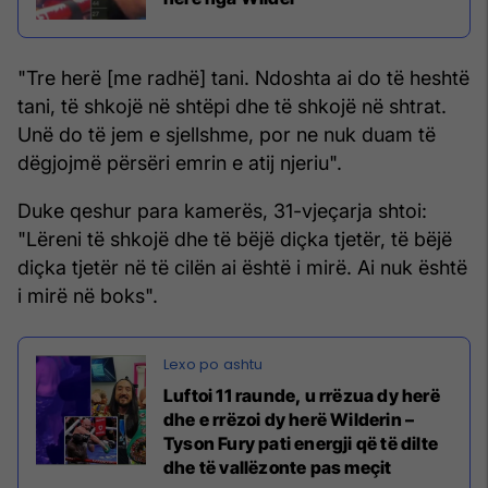
"Tre herë [me radhë] tani. Ndoshta ai do të heshtë
tani, të shkojë në shtëpi dhe të shkojë në shtrat.
Unë do të jem e sjellshme, por ne nuk duam të
dëgjojmë përsëri emrin e atij njeriu".
Duke qeshur para kamerës, 31-vjeçarja shtoi:
"Lëreni të shkojë dhe të bëjë diçka tjetër, të bëjë
diçka tjetër në të cilën ai është i mirë. Ai nuk është
i mirë në boks".
Luftoi 11 raunde, u rrëzua dy herë
dhe e rrëzoi dy herë Wilderin –
Tyson Fury pati energji që të dilte
dhe të vallëzonte pas meçit