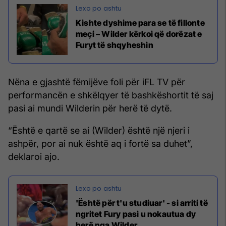
Kishte dyshime para se të fillonte
meçi – Wilder kërkoi që dorëzat e
Furyt të shqyheshin
Nëna e gjashtë fëmijëve foli për iFL TV për
performancën e shkëlqyer të bashkëshortit të saj
pasi ai mundi Wilderin për herë të dytë.
“Është e qartë se ai (Wilder) është një njeri i
ashpër, por ai nuk është aq i fortë sa duhet”,
deklaroi ajo.
'Është për t'u studiuar' - si arriti të
ngritet Fury pasi u nokautua dy
herë nga Wilder