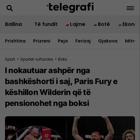
Ballina
Të fundit
Lajme
Botë
Ekono
Prishtina
Prizreni
Peja
Ferizaj
Gjakova
Mitrov
Sport
>
Sportet-luftarake
>
Boks
I nokautuar ashpër nga
bashkëshorti i saj, Paris Fury e
këshillon Wilderin që të
pensionohet nga boksi