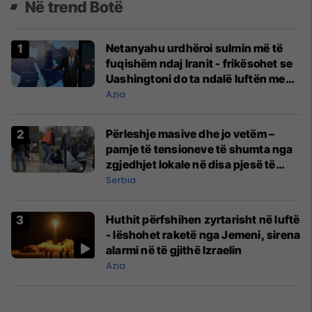
Në trend Botë
Netanyahu urdhëroi sulmin më të
fuqishëm ndaj Iranit - frikësohet se
Uashingtoni do ta ndalë luftën me
Teheranin
Azia
Përleshje masive dhe jo vetëm –
pamje të tensioneve të shumta nga
zgjedhjet lokale në disa pjesë të
Serbisë
Serbia
Huthit përfshihen zyrtarisht në luftë
- lëshohet raketë nga Jemeni, sirena
alarmi në të gjithë Izraelin
Azia