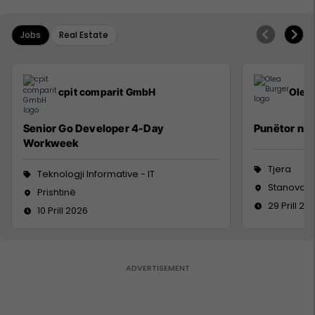
Jobs
Real Estate
cpit comparit GmbH
Olea
Senior Go Developer 4-Day
Punëtor në 
Workweek
Tjera
Teknologji Informative - IT
Stanovc, V
Prishtinë
29 Prill 20
10 Prill 2026