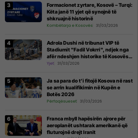
Formacionet zyrtare, Kosovë – Turqi:
Këta janë 11 yjet që synojnë të
shkruajnë historinë
Kombëtarja e Kosovës
31/03/2026
Adrola Dushi në tribunat VIP të
Stadiumit "Fadil Vokrri", ndjek nga
afër ndeshjen historike të Kosovës
me Turqinë
Yjet
31/03/2026
Ja sa para do t’i fitojë Kosova në rast
se arrin kualifikimin në Kupën e
Botës 2026
Përfaqësueset
31/03/2026
Franca mbyll hapësirën ajrore për
aeroplanët ushtarak amerikanë që
fluturojnë drejt Iranit