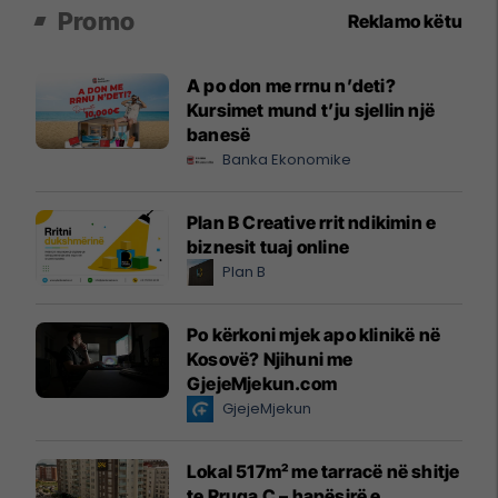
Promo
Reklamo këtu
A po don me rrnu n’deti?
Kursimet mund t’ju sjellin një
banesë
Banka Ekonomike
Plan B Creative rrit ndikimin e
biznesit tuaj online
Plan B
Po kërkoni mjek apo klinikë në
Kosovë? Njihuni me
GjejeMjekun.com
GjejeMjekun
Lokal 517m² me tarracë në shitje
te Rruga C – hapësirë e