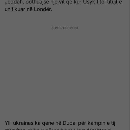
Jeddah, pothuajse një vit që kur Usyk fitoi titujt e
unifikuar në Londër.
Ylli ukrainas ka qenë në Dubai për kampin e tij