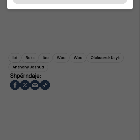
Ibf
Boks
Ibo
Wba
Wbo
Oleksandr Usyk
Anthony Joshua