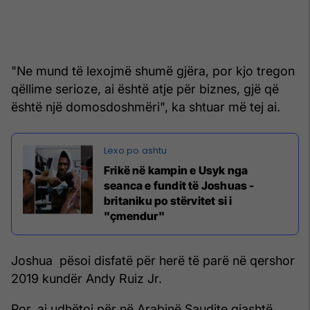
"Ne mund të lexojmë shumë gjëra, por kjo tregon
qëllime serioze, ai është atje për biznes, gjë që
është një domosdoshmëri", ka shtuar më tej ai.
Frikë në kampin e Usyk nga
seanca e fundit të Joshuas -
britaniku po stërvitet si i
"çmendur"
Joshua pësoi disfatë për herë të parë në qershor
2019 kundër Andy Ruiz Jr.
Por, ai udhëtoi për në Arabinë Saudite gjashtë