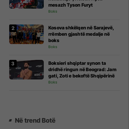
mesazh Tyson Furyt
Boks
Kosova shkëlqen në Sarajevë,
rrëmben gjashtë medalje në
boks
Boks
Boksieri shqiptar synon ta
dridhë ringun në Beograd: Jam
gati, Zoti e bekoftë Shqipërinë
Boks
Në trend Botë