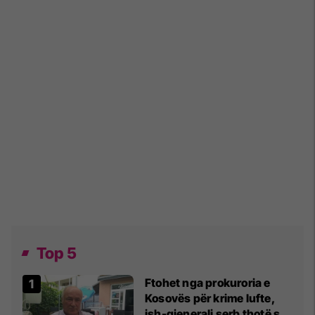
Top 5
Ftohet nga prokuroria e
Kosovës për krime lufte,
ish-gjenerali serb thotë se