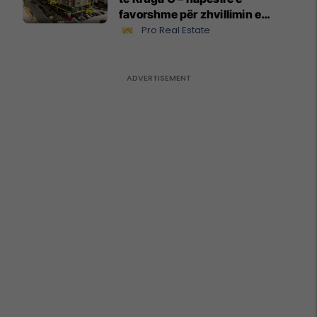
favorshme për zhvillimin e
biznesit #15796
Pro Real Estate