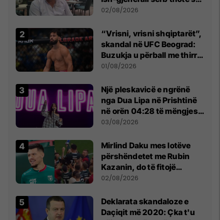
dikush e tradhtoi në
02/08/2026
Beograd
“Vrisni, vrisni shqiptarët”,
skandal në UFC Beograd:
Buzukja u përball me thirrje
anti-shqiptare nga
01/08/2026
tribunat
Një pleskavicë e ngrënë
nga Dua Lipa në Prishtinë
në orën 04:28 të mëngjesit
- dhe bota digjitale serbe
03/08/2026
shpall gjendjen e luftës
Mirlind Daku mes lotëve
përshëndetet me Rubin
Kazanin, do të fitojë
miliona te Spartak Moska
02/08/2026
​Deklarata skandaloze e
Daçiqit më 2020: Çka t'u