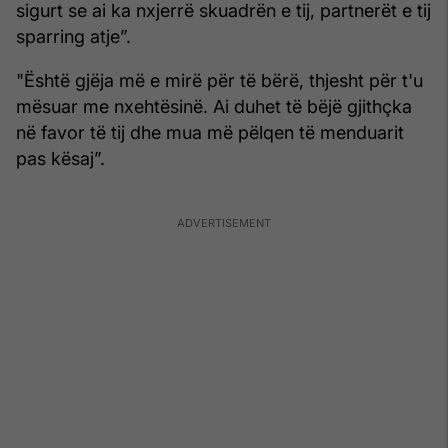
sigurt se ai ka nxjerrë skuadrën e tij, partnerët e tij
sparring atje”.
"Është gjëja më e mirë për të bërë, thjesht për t'u
mësuar me nxehtësinë. Ai duhet të bëjë gjithçka
në favor të tij dhe mua më pëlqen të menduarit
pas kësaj”.