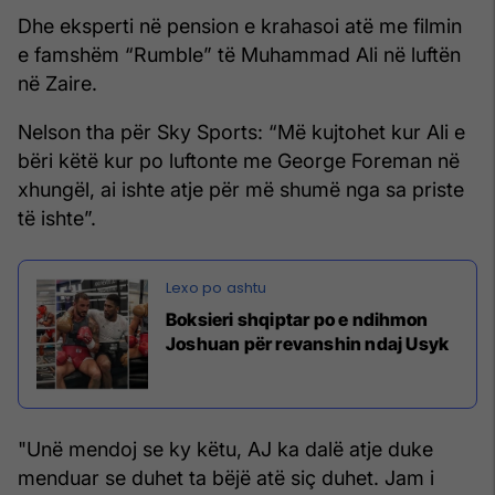
Dhe eksperti në pension e krahasoi atë me filmin
e famshëm “Rumble” të Muhammad Ali në luftën
në Zaire.
Nelson tha për Sky Sports: “Më kujtohet kur Ali e
bëri këtë kur po luftonte me George Foreman në
xhungël, ai ishte atje për më shumë nga sa priste
të ishte”.
Boksieri shqiptar po e ndihmon
Joshuan për revanshin ndaj Usyk
"Unë mendoj se ky këtu, AJ ka dalë atje duke
menduar se duhet ta bëjë atë siç duhet. Jam i