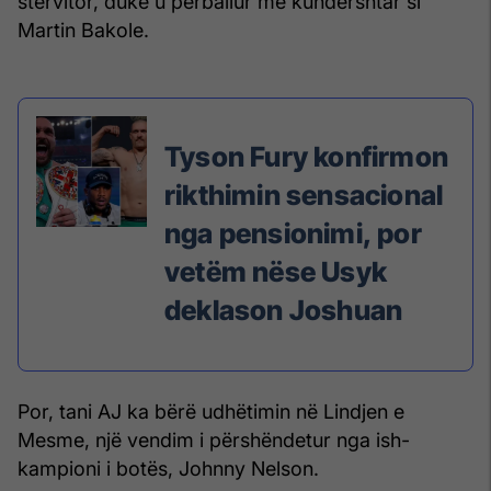
stërvitor, duke u përballur me kundërshtar si
Martin Bakole.
Tyson Fury konfirmon
rikthimin sensacional
nga pensionimi, por
vetëm nëse Usyk
deklason Joshuan
Por, tani AJ ka bërë udhëtimin në Lindjen e
Mesme, një vendim i përshëndetur nga ish-
kampioni i botës, Johnny Nelson.