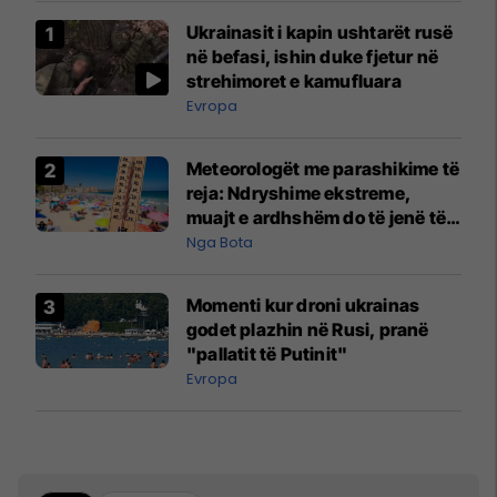
Ukrainasit i kapin ushtarët rusë
në befasi, ishin duke fjetur në
strehimoret e kamufluara
Evropa
Meteorologët me parashikime të
reja: Ndryshime ekstreme,
muajt e ardhshëm do të jenë të
pazakontë
Nga Bota
Momenti kur droni ukrainas
godet plazhin në Rusi, pranë
"pallatit të Putinit"
Evropa