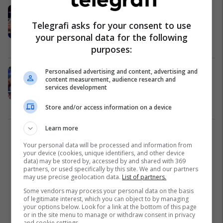
Ora, vendi, data dhe fitimet e ndara
për duelin mes Tyson Furyt dhe
Telegrafi asks for your consent to use
Oleksandr Usyk
your personal data for the following
Boks
14/03/2023
purposes:
Fury dhe Usyk po bëhen gati për
Personalised advertising and content, advertising and
content measurement, audience research and
duelin e kampionit të
services development
padiskutueshëm në peshat e rënda
në boks
Boks
15/10/2022
Store and/or access information on a device
Learn more
1
Your personal data will be processed and information from
your device (cookies, unique identifiers, and other device
data) may be stored by, accessed by and shared with 369
partners, or used specifically by this site. We and our partners
may use precise geolocation data.
List of partners.
Some vendors may process your personal data on the basis
of legitimate interest, which you can object to by managing
your options below. Look for a link at the bottom of this page
or in the site menu to manage or withdraw consent in privacy
and cookie settings.