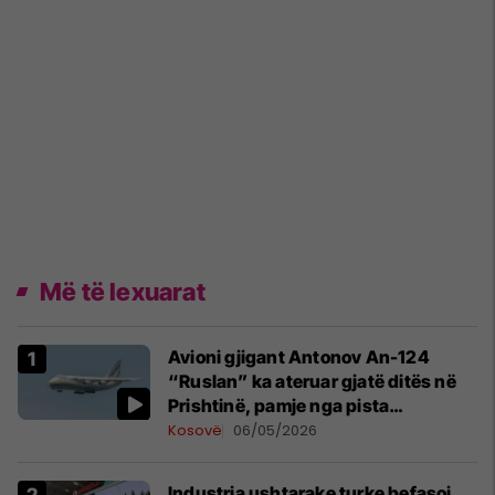
Më të lexuarat
Avioni gjigant Antonov An-124
“Ruslan” ka ateruar gjatë ditës në
Prishtinë, pamje nga pista
publikohen edhe në rrjete sociale
Kosovë
06/05/2026
Industria ushtarake turke befasoi