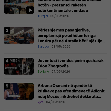
botën - prezantoi raketën
ndërkontinentale vendase
Turqia
05/05/2026
Përleshje mes pasagjerëve,
aeroplani që po udhëtonte nga
Londra për në Antalia bëri 'një ulje
emergjente' në Prishtinë
Evropa
03/05/2026
Juventusi i vendos çmim qesharak
Edon Zhegrovës
Serie A
07/05/2026
Arbana Osmani në qendër të
kritikave pas ofendimeve të Adionit
ndaj Mozës, rikthehet deklarata
‘Është emision tjetër ai’
Yjet
04/05/2026