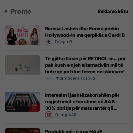
Promo
Reklamo këtu
Rinesa Lashes dhe Ermira prekin
Hollywood-in me qerpikët e Cardi B
Telegrafi
Të gjithë flasin për RETINOL-in… por
pak kush e njeh alternativën më të
butë që po fiton terren në skincare!
Pharmaceris Kosova
Interesim i jashtëzakonshëm për
regjistrimet e hershme në AAB -
30% zbritje për maturantët që
regjistrohen tani
Kolegji AAB
Produkti më i ri nga HAJE