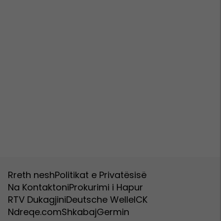
Rreth nesh
Politikat e Privatësisë
Na Kontaktoni
Prokurimi i Hapur
RTV Dukagjini
Deutsche Welle
ICK
Ndreqe.com
Shkabaj
Germin