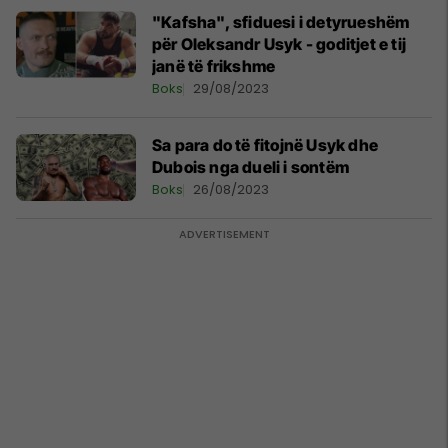
"Kafsha", sfiduesi i detyrueshëm
për Oleksandr Usyk - goditjet e tij
janë të frikshme
Boks
29/08/2023
Sa para do të fitojnë Usyk dhe
Dubois nga dueli i sontëm
Boks
26/08/2023