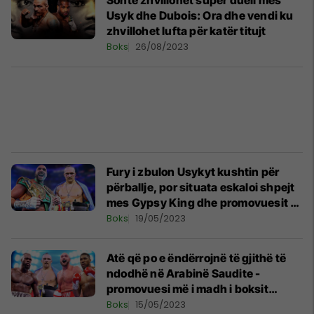
Sonte zhvillohet super dueli mes
Usyk dhe Dubois: Ora dhe vendi ku
zhvillohet lufta për katër titujt
Boks
26/08/2023
Fury i zbulon Usykyt kushtin për
përballje, por situata eskaloi shpejt
mes Gypsy King dhe promovuesit të
ukrainasit
Boks
19/05/2023
Atë që po e ëndërrojnë të gjithë të
ndodhë në Arabinë Saudite -
promovuesi më i madh i boksit
zbulon detajet
Boks
15/05/2023