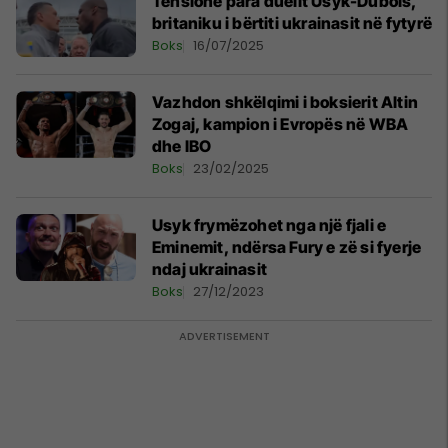
Tensione para duelit Usyk-Dubois,
britaniku i bërtiti ukrainasit në fytyrë
Boks
16/07/2025
Vazhdon shkëlqimi i boksierit Altin
Zogaj, kampion i Evropës në WBA
dhe IBO
Boks
23/02/2025
Usyk frymëzohet nga një fjali e
Eminemit, ndërsa Fury e zë si fyerje
ndaj ukrainasit
Boks
27/12/2023