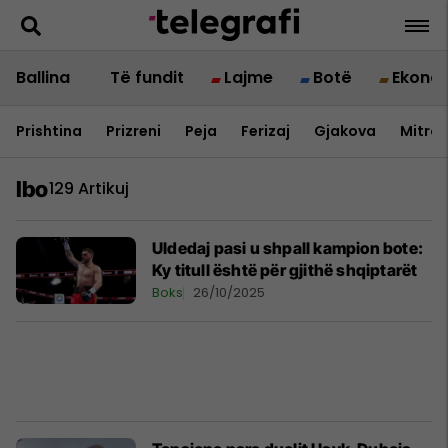
Ballina
Të fundit
Lajme
Botë
Ekono
Prishtina
Prizreni
Peja
Ferizaj
Gjakova
Mitrov
Ibo
129 Artikuj
Uldedaj pasi u shpall kampion bote:
Ky titull është për gjithë shqiptarët
Boks
26/10/2025