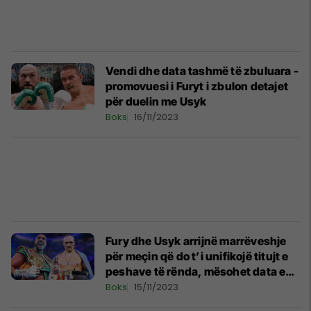
Vendi dhe data tashmë të zbuluara -
promovuesi i Furyt i zbulon detajet
për duelin me Usyk
Boks
16/11/2023
Fury dhe Usyk arrijnë marrëveshje
për meçin që do t’i unifikojë titujt e
peshave të rënda, mësohet data e
‘luftës’
Boks
15/11/2023