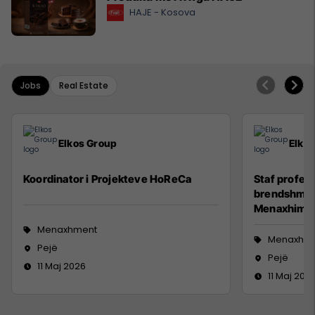
HAJE - Kosova
Jobs
Real Estate
Elkos Group
Elko
Koordinator i Projekteve HoReCa
Staf profesi
brendshme (
Menaxhim)
Menaxhment
Menaxhm
Pejë
Pejë
11 Maj 2026
11 Maj 202