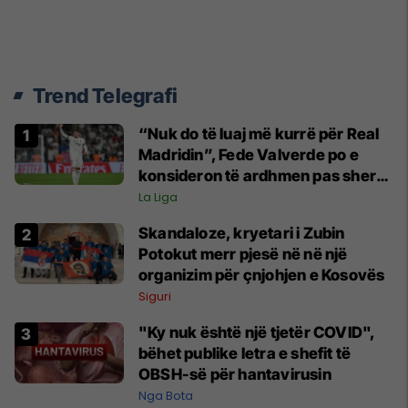
Trend Telegrafi
“Nuk do të luaj më kurrë për Real
Madridin”, Fede Valverde po e
konsideron të ardhmen pas sherrit
me Tchouamenin
La Liga
Skandaloze, kryetari i Zubin
Potokut merr pjesë në në një
organizim për çnjohjen e Kosovës
Siguri
"Ky nuk është një tjetër COVID",
bëhet publike letra e shefit të
OBSH-së për hantavirusin
Nga Bota