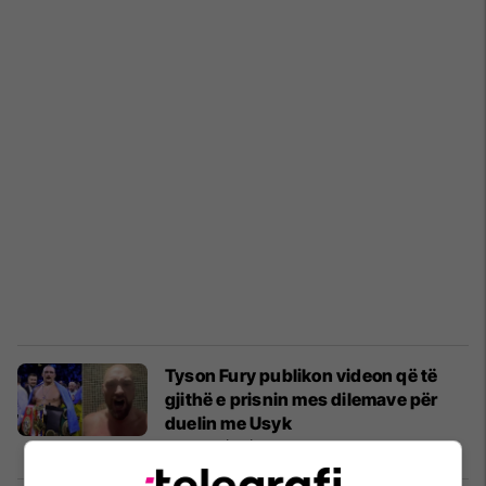
Tyson Fury publikon videon që të
gjithë e prisnin mes dilemave për
duelin me Usyk
Boks
15/03/2023