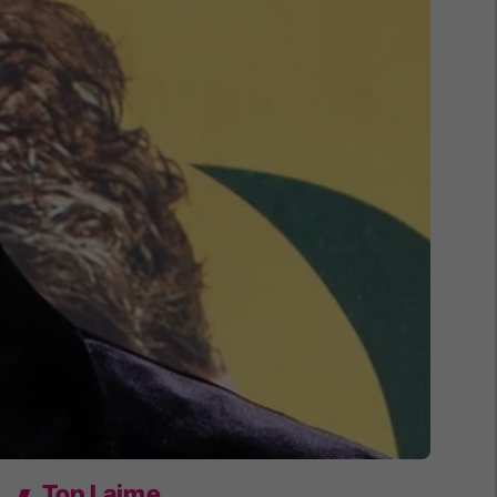
Top Lajme