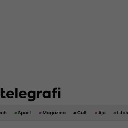
ech
Sport
Magazina
Cult
Ajo
Life