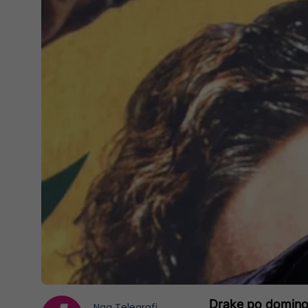
Drake po dominon
Nga
Telegrafi