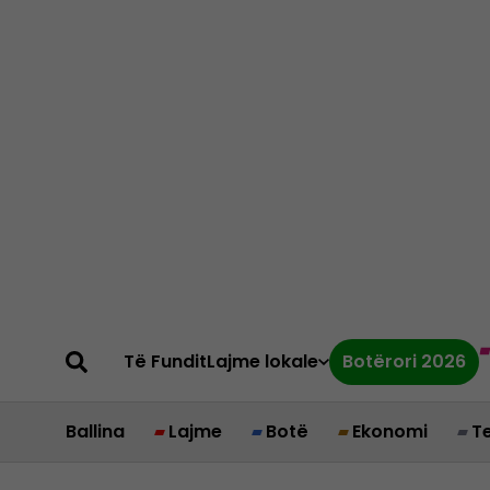
Të Fundit
Lajme lokale
Botërori 2026
Ballina
Lajme
Botë
Ekonomi
T