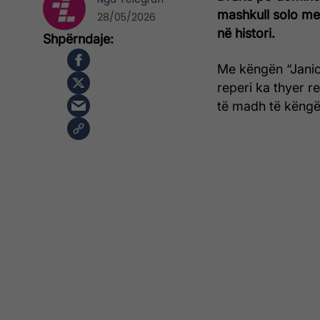
mashkull solo me
28/05/2026
në histori.
Me këngën “Janic
reperi ka thyer r
të madh të këngëv