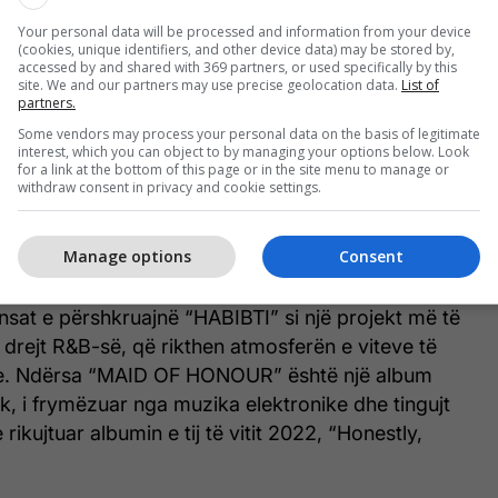
teve të papublikuara, Drake rriti edhe më shumë
 transmetimit të tij të fundit para publikimit, duke
Your personal data will be processed and information from your device
(cookies, unique identifiers, and other device data) may be stored by,
ume të tjera surprizë do të dilnin po atë natë.
accessed by and shared with 369 partners, or used specifically by this
site. We and our partners may use precise geolocation data.
List of
partners.
ell një anë të ndryshme të muzikës së Drake.
Some vendors may process your personal data on the basis of legitimate
si albumi i tij i nëntë rap në studio dhe përfshin
interest, which you can object to by managing your options below. Look
for a link at the bottom of this page or in the site menu to manage or
21 Savage, Future dhe Molly Santana. Albumi
withdraw consent in privacy and cookie settings.
 forta dhe kritika ndaj industrisë muzikore,
me ndaj A$AP Rocky, Jay-Z, Kendrick Lamar,
Manage options
Consent
e Rihanna.
ansat e përshkruajnë “HABIBTI” si një projekt më të
r drejt R&B-së, që rikthen atmosferën e viteve të
e. Ndërsa “MAID OF HONOUR” është një album
ik, i frymëzuar nga muzika elektronike dhe tingujt
rikujtuar albumin e tij të vitit 2022, “Honestly,