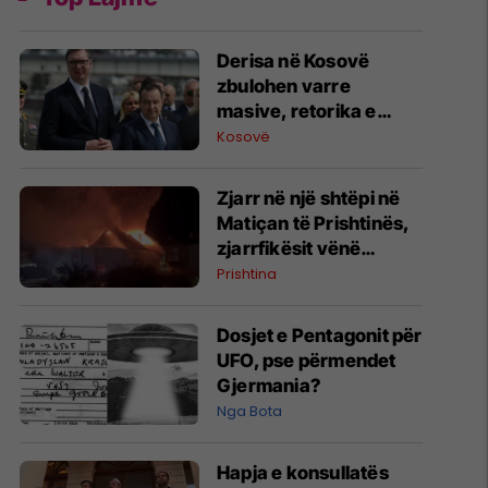
Derisa në Kosovë
zbulohen varre
masive, retorika e
zyrtarëve serbë
Kosovë
rikthen narrativat e
viteve ’90
Zjarr në një shtëpi në
Matiçan të Prishtinës,
zjarrfikësit vënë
situatën nën kontroll
Prishtina
Dosjet e Pentagonit për
UFO, pse përmendet
Gjermania?
Nga Bota
Hapja e konsullatës