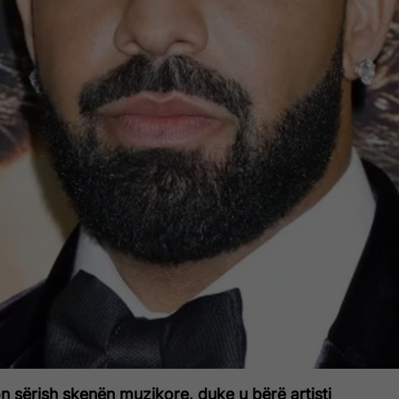
 sërish skenën muzikore, duke u bërë artisti