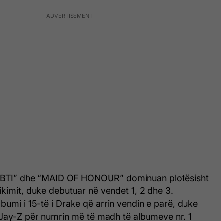
BTI” dhe “MAID OF HONOUR” dominuan plotësisht
likimit, duke debutuar në vendet 1, 2 dhe 3.
umi i 15-të i Drake që arrin vendin e parë, duke
 Jay-Z për numrin më të madh të albumeve nr. 1