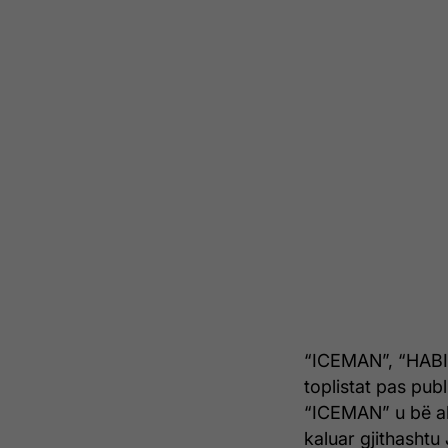
“ICEMAN”, “HABI
toplistat pas pub
“ICEMAN” u bë alb
kaluar gjithashtu