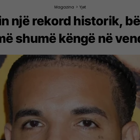
Magazina
>
Yjet
n një rekord historik, bë
më shumë këngë në vend