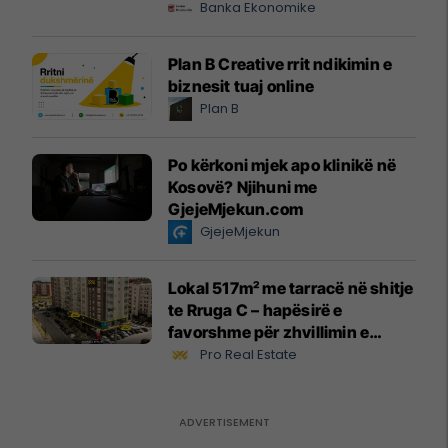
Banka Ekonomike
Plan B Creative rrit ndikimin e
biznesit tuaj online
Plan B
Po kërkoni mjek apo klinikë në
Kosovë? Njihuni me
GjejeMjekun.com
GjejeMjekun
Lokal 517m² me tarracë në shitje
te Rruga C – hapësirë e
favorshme për zhvillimin e
biznesit #15796
Pro Real Estate