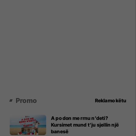
Promo
Reklamo këtu
A po don me rrnu n’deti?
Kursimet mund t’ju sjellin një
banesë