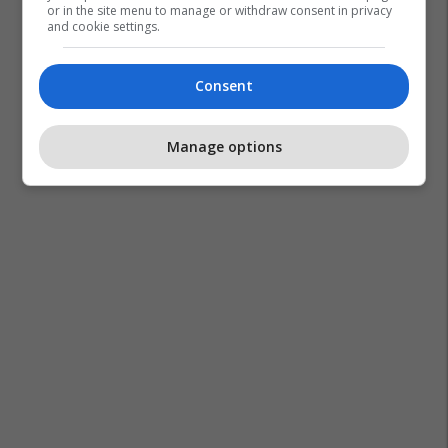
or in the site menu to manage or withdraw consent in privacy
and cookie settings.
Kombëtarja E Kosovës
Kombëtarja E Andorrës
Consent
Manage options