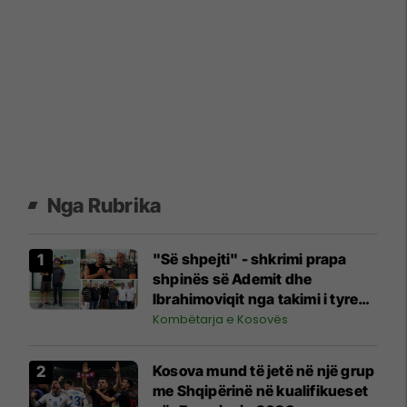
Nga Rubrika
"Së shpejti" - shkrimi prapa
shpinës së Ademit dhe
Ibrahimoviqit nga takimi i tyre
shihet si shenjë që ylli i Bayernit
Kombëtarja e Kosovës
mund të luajë për Kosovën
Kosova mund të jetë në një grup
me Shqipërinë në kualifikueset