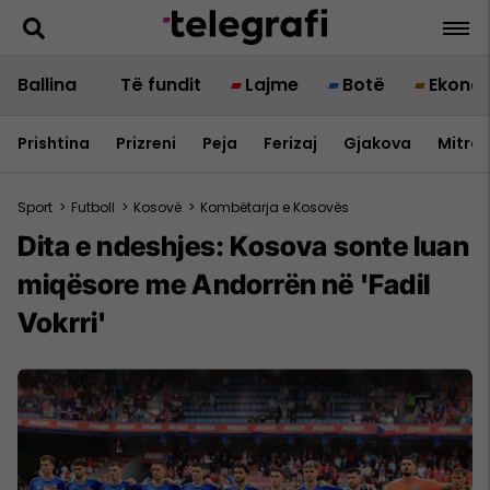
Ballina
Të fundit
Lajme
Botë
Ekono
Prishtina
Prizreni
Peja
Ferizaj
Gjakova
Mitrov
Sport
>
Futboll
>
Kosovë
>
Kombëtarja e Kosovës
Dita e ndeshjes: Kosova sonte luan
miqësore me Andorrën në 'Fadil
Vokrri'