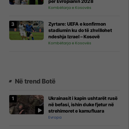
për Evropianin 2028
Kombëtarja e Kosovës
Zyrtare: UEFA e konfirmon
stadiumin ku do të zhvillohet
ndeshja Izrael – Kosovë
Kombëtarja e Kosovës
Në trend Botë
Ukrainasit i kapin ushtarët rusë
në befasi, ishin duke fjetur në
strehimoret e kamufluara
Evropa