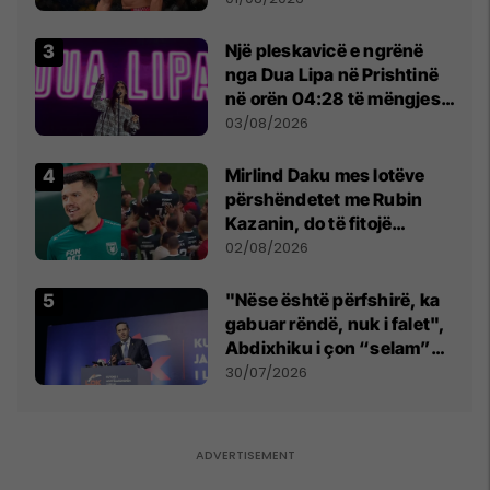
tribunat
Një pleskavicë e ngrënë
nga Dua Lipa në Prishtinë
në orën 04:28 të mëngjesit
- dhe bota digjitale serbe
03/08/2026
shpall gjendjen e luftës
Mirlind Daku mes lotëve
përshëndetet me Rubin
Kazanin, do të fitojë
miliona te Spartak Moska
02/08/2026
"Nëse është përfshirë, ka
gabuar rëndë, nuk i falet",
Abdixhiku i çon “selam”
Përparim Ramës
30/07/2026