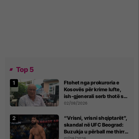
Top 5
Ftohet nga prokuroria e
Kosovës për krime lufte,
ish-gjenerali serb thotë se
dikush e tradhtoi në
02/08/2026
Beograd
“Vrisni, vrisni shqiptarët”,
skandal në UFC Beograd:
Buzukja u përball me thirrje
anti-shqiptare nga
01/08/2026