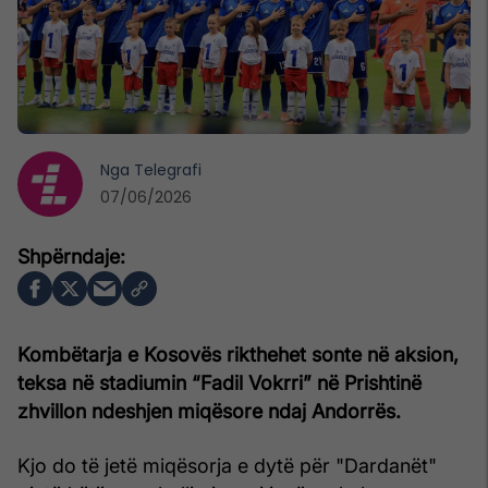
Nga
Telegrafi
07/06/2026
Kombëtarja e Kosovës rikthehet sonte në aksion,
teksa në stadiumin “Fadil Vokrri” në Prishtinë
zhvillon ndeshjen miqësore ndaj Andorrës.
Kjo do të jetë miqësorja e dytë për "Dardanët"