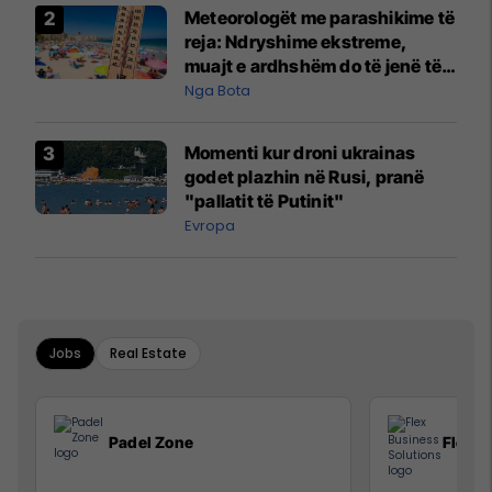
Meteorologët me parashikime të
reja: Ndryshime ekstreme,
muajt e ardhshëm do të jenë të
pazakontë
Nga Bota
Momenti kur droni ukrainas
godet plazhin në Rusi, pranë
"pallatit të Putinit"
Evropa
Jobs
Real Estate
Padel Zone
Flex B