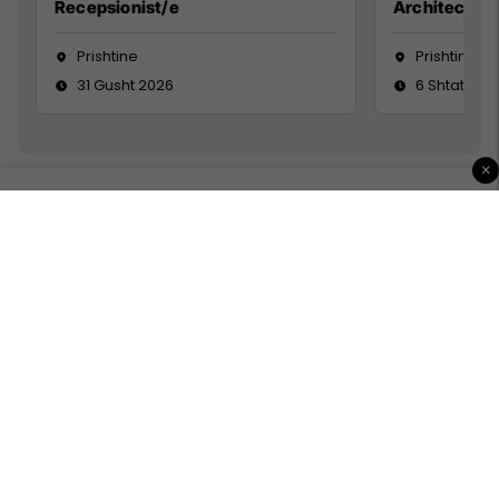
Recepsionist/e
Architect
Prishtine
Prishtinë
31 Gusht 2026
6 Shtator 2
×