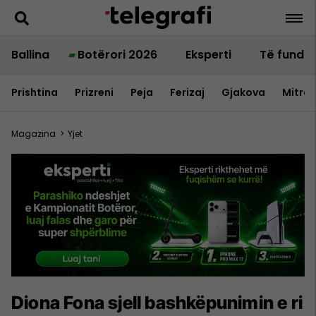
Ballina
Botërori 2026
Eksperti
Të fundit
Prishtina
Prizreni
Peja
Ferizaj
Gjakova
Mitrov
Magazina
>
Yjet
Diona Fona sjell bashkëpunimin e ri