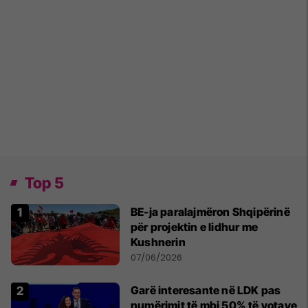
Top 5
BE-ja paralajmëron Shqipërinë
për projektin e lidhur me
Kushnerin
07/06/2026
Garë interesante në LDK pas
numërimit të mbi 50% të votave