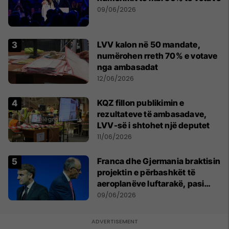
09/06/2026
LVV kalon në 50 mandate,
numërohen rreth 70% e votave
nga ambasadat
12/06/2026
KQZ fillon publikimin e
rezultateve të ambasadave,
LVV-së i shtohet një deputet
11/06/2026
Franca dhe Gjermania braktisin
projektin e përbashkët të
aeroplanëve luftarakë, pasi
kompanitë nuk arrijnë
09/06/2026
marrëveshje