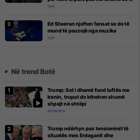
vjetësh
Yjet
Ed Sheeran njofton fansat se do të
mund të pauzojë nga muzika
Yjet
Në trend Botë
Trump: Sot i dhamë fund luftës me
Iranin, trupat do kthehen shumë
shpejt në shtëpi
Amerika
Trump ndërhyn pas tensionimit të
situatës mes Erdoganit dhe