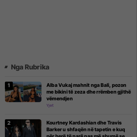
Nga Rubrika
Alba Vukaj mahnit nga Bali, pozon
me bikini të zeza dhe rrëmben gjithë
vëmendjen
Yjet
Kourtney Kardashian dhe Travis
Barker u shfaqën në tapetin e kuq
për herë të parë pas më shumë se dy