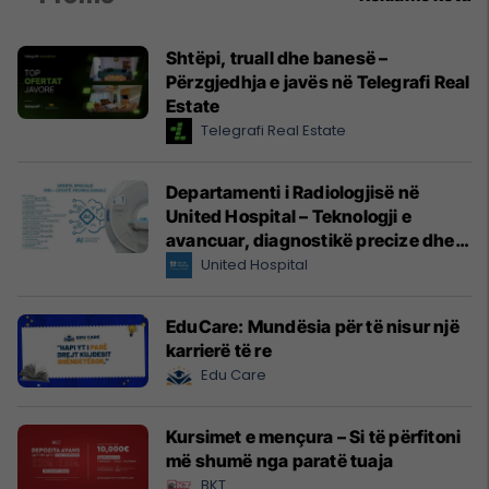
Shtëpi, truall dhe banesë –
Përzgjedhja e javës në Telegrafi Real
Estate
Telegrafi Real Estate
Departamenti i Radiologjisë në
United Hospital – Teknologji e
avancuar, diagnostikë precize dhe
kujdes profesional
United Hospital
EduCare: Mundësia për të nisur një
karrierë të re
Edu Care
Kursimet e mençura – Si të përfitoni
më shumë nga paratë tuaja
BKT