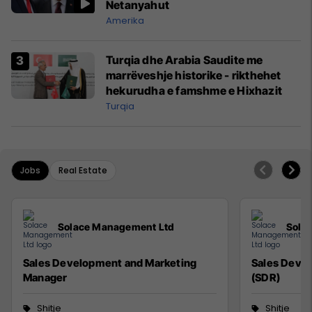
Netanyahut
Amerika
Turqia dhe Arabia Saudite me
marrëveshje historike - rikthehet
hekurudha e famshme e Hixhazit
Turqia
Jobs
Real Estate
Solace Management Ltd
Sola
Sales Development and Marketing
Sales Deve
Manager
(SDR)
Shitje
Shitje