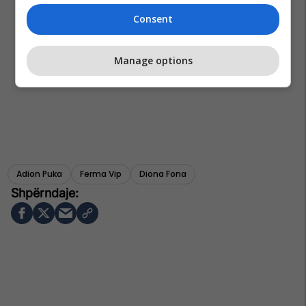
Consent
Manage options
Adion Puka
Ferma Vip
Diona Fona