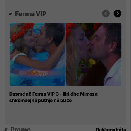
Ferma VIP
Çf
Dasmë në Ferma VIP 3 - Iliri dhe Mimoza
fl
shkëmbejnë puthje në buzë
Promo
Reklamo këtu