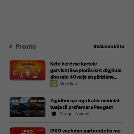
Promo
Reklamo këtu
Këtë herë me kartelë
gërvishtëse plotësisht digjitale
dhe mbi 40 mijë shpërblime
instant!
Meridian
Zgjidhni një nga katër modelet
tuaja të preferuara Peugeot
Peugot Kosova
IPKO vazhdon partneritetin me