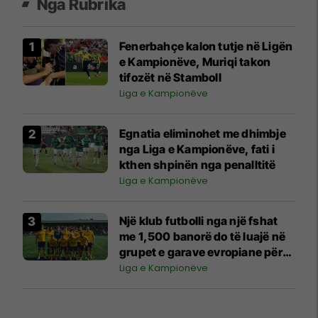
Nga Rubrika
Fenerbahçe kalon tutje në Ligën
e Kampionëve, Muriqi takon
tifozët në Stamboll
Liga e Kampionëve
Egnatia eliminohet me dhimbje
nga Liga e Kampionëve, fati i
kthen shpinën nga penalltitë
Liga e Kampionëve
Një klub futbolli nga një fshat
me 1,500 banorë do të luajë në
grupet e garave evropiane për
herë të parë në histori
Liga e Kampionëve