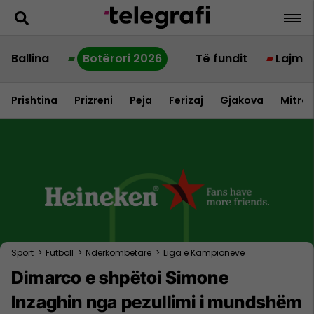
Ballina
Botërori 2026
Të fundit
Lajme
Prishtina
Prizreni
Peja
Ferizaj
Gjakova
Mitrov
Sport
>
Futboll
>
Ndërkombëtare
>
Liga e Kampionëve
Dimarco e shpëtoi Simone
Inzaghin nga pezullimi i mundshëm