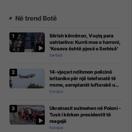
Në trend Botë
Sërish kërcënon, Vuçiq para
ushtarëve: Kurrë mos e harroni,
'Kosova është pjesë e Serbisë'
Serbia
14-vjeçari ndihmon policinë
britanike për një telefonatë të
rreme, aeroplanët luftarakë u
ngritën në ajër për të
Evropa
interceptuar fluturaken e Qatar
Airways që po shkonte drejt
Ukrainasit sulmohen në Poloni -
Mançesterit
Tusk i kërkon presidentit të
reagojë
Evropa