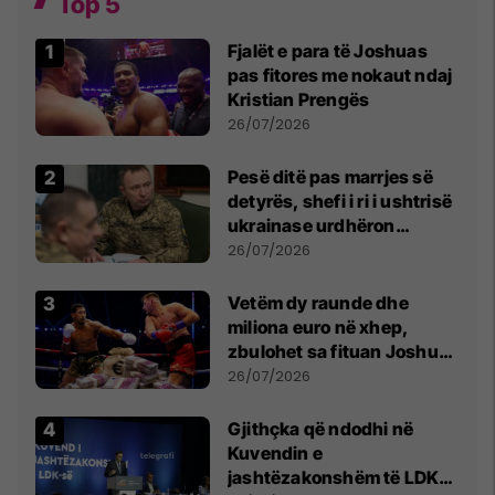
Top 5
Fjalët e para të Joshuas
pas fitores me nokaut ndaj
Kristian Prengës
26/07/2026
Pesë ditë pas marrjes së
detyrës, shefi i ri i ushtrisë
ukrainase urdhëron
kontroll të madh
26/07/2026
Vetëm dy raunde dhe
miliona euro në xhep,
zbulohet sa fituan Joshua
e Prenga
26/07/2026
Gjithçka që ndodhi në
Kuvendin e
jashtëzakonshëm të LDK-