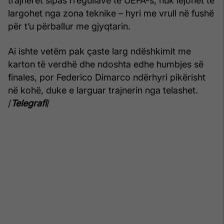
trajnerët sipas rregullave të UEFA-s, nuk lejohet të
largohet nga zona teknike – hyri me vrull në fushë
për t’u përballur me gjyqtarin.
Ai ishte vetëm pak çaste larg ndëshkimit me
karton të verdhë dhe ndoshta edhe humbjes së
finales, por Federico Dimarco ndërhyri pikërisht
në kohë, duke e larguar trajnerin nga telashet.
/
Telegrafi
/