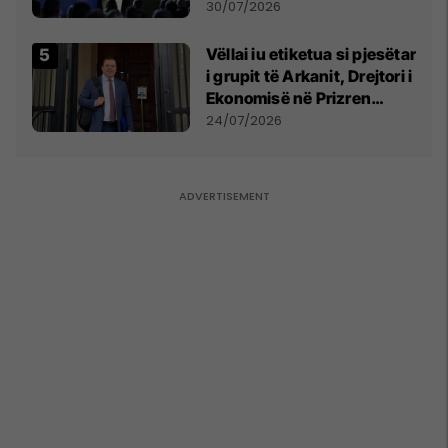
së
30/07/2026
Vëllai iu etiketua si pjesëtar
i grupit të Arkanit, Drejtori i
Ekonomisë në Prizren
mohon pretendimet
24/07/2026