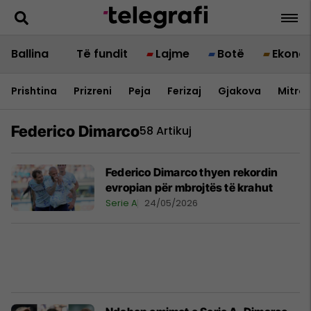
Ballina
Të fundit
Lajme
Botë
Ekono
Prishtina
Prizreni
Peja
Ferizaj
Gjakova
Mitrov
Federico Dimarco
58 Artikuj
Federico Dimarco thyen rekordin
evropian për mbrojtës të krahut
Serie A
24/05/2026