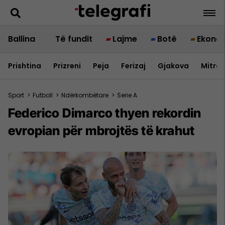
Ballina
Të fundit
Lajme
Botë
Ekono
Prishtina
Prizreni
Peja
Ferizaj
Gjakova
Mitrov
Sport
>
Futboll
>
Ndërkombëtare
>
Serie A
Federico Dimarco thyen rekordin
evropian për mbrojtës të krahut