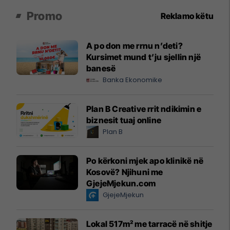
Promo
Reklamo këtu
A po don me rrnu n’deti?
Kursimet mund t’ju sjellin një
banesë
Banka Ekonomike
Plan B Creative rrit ndikimin e
biznesit tuaj online
Plan B
Po kërkoni mjek apo klinikë në
Kosovë? Njihuni me
GjejeMjekun.com
GjejeMjekun
Lokal 517m² me tarracë në shitje