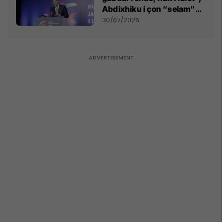
Abdixhiku i çon “selam”
Përparim Ramës
30/07/2026