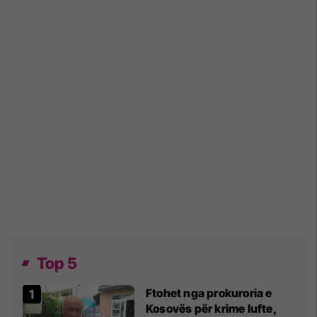
Top 5
Ftohet nga prokuroria e
Kosovës për krime lufte,