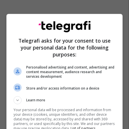
Telegrafi asks for your consent to use
your personal data for the following
purposes:
Federico Dimarco
Inter
Serie A
Personalised advertising and content, advertising and
content measurement, audience research and
services development
Store and/or access information on a device
Learn more
Your personal data will be processed and information from
your device (cookies, unique identifiers, and other device
data) may be stored by, accessed by and shared with 369
partners, or used specifically by this site. We and our partners
may use precise geolocation data.
List of partners.