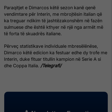
Paraqitjet e Dimarcos këtë sezon kanë qenë
vendimtare për Interin, me mbrojtësin italian që
ka treguar ndikim të jashtëzakonshëm në fazën
sulmuese dhe është kthyer në një nga armët më
të forta të skuadrës italiane.
Përveç statistikave individuale mbresëlënëse,
Dimarco këtë edicion ka festuar edhe dy trofe me
Interin, duke fituar titullin kampion në Serie A si
dhe Coppa Italia.
/Telegrafi/