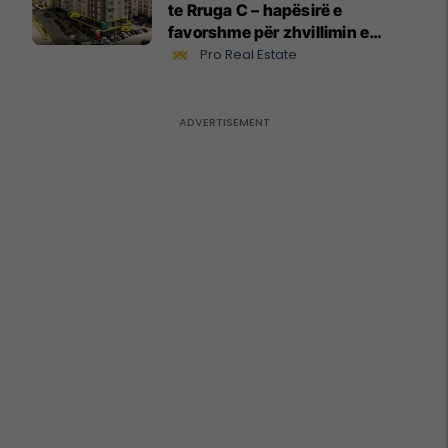
te Rruga C – hapësirë e
favorshme për zhvillimin e
biznesit #15796
Pro Real Estate