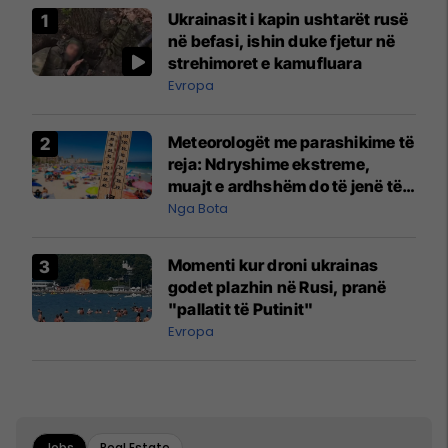
Ukrainasit i kapin ushtarët rusë
në befasi, ishin duke fjetur në
strehimoret e kamufluara
Evropa
Meteorologët me parashikime të
reja: Ndryshime ekstreme,
muajt e ardhshëm do të jenë të
pazakontë
Nga Bota
Momenti kur droni ukrainas
godet plazhin në Rusi, pranë
"pallatit të Putinit"
Evropa
Jobs
Real Estate