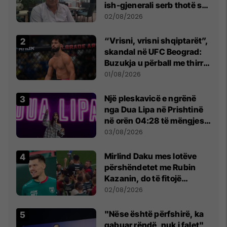
ish-gjenerali serb thotë se
dikush e tradhtoi në
02/08/2026
Beograd
“Vrisni, vrisni shqiptarët”,
skandal në UFC Beograd:
Buzukja u përball me thirrje
anti-shqiptare nga
01/08/2026
tribunat
Një pleskavicë e ngrënë
nga Dua Lipa në Prishtinë
në orën 04:28 të mëngjesit
- dhe bota digjitale serbe
03/08/2026
shpall gjendjen e luftës
Mirlind Daku mes lotëve
përshëndetet me Rubin
Kazanin, do të fitojë
miliona te Spartak Moska
02/08/2026
"Nëse është përfshirë, ka
gabuar rëndë, nuk i falet",