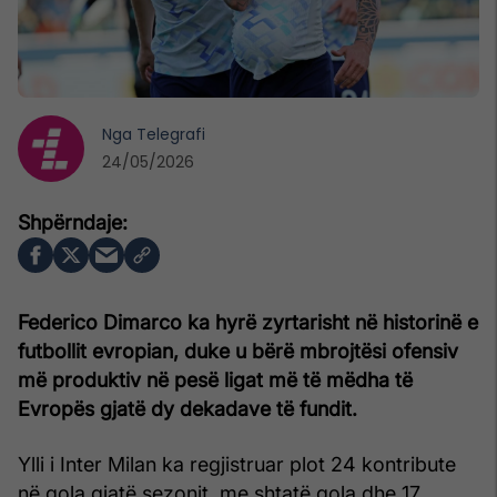
Nga
Telegrafi
24/05/2026
Federico Dimarco
ka hyrë zyrtarisht në historinë e
futbollit evropian, duke u bërë mbrojtësi ofensiv
më produktiv në pesë ligat më të mëdha të
Evropës gjatë dy dekadave të fundit.
Ylli i Inter Milan ka regjistruar plot 24 kontribute
në gola gjatë sezonit, me shtatë gola dhe 17