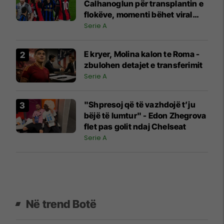
Calhanoglun për transplantin e
flokëve, momenti bëhet viral
pas derbit
Serie A
E kryer, Molina kalon te Roma -
zbulohen detajet e transferimit
Serie A
"Shpresoj që të vazhdojë t’ju
bëjë të lumtur" - Edon Zhegrova
flet pas golit ndaj Chelseat
Serie A
Në trend Botë