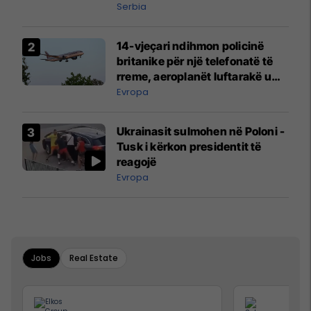
Serbia
14-vjeçari ndihmon policinë
britanike për një telefonatë të
rreme, aeroplanët luftarakë u
ngritën në ajër për të
Evropa
interceptuar fluturaken e Qatar
Airways që po shkonte drejt
Ukrainasit sulmohen në Poloni -
Mançesterit
Tusk i kërkon presidentit të
reagojë
Evropa
Jobs
Real Estate