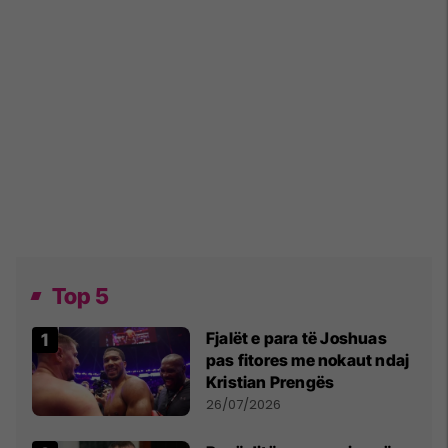
Top 5
Fjalët e para të Joshuas
pas fitores me nokaut ndaj
Kristian Prengës
26/07/2026