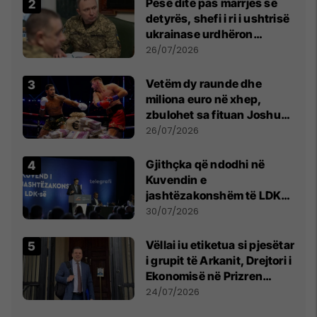
Pesë ditë pas marrjes së
detyrës, shefi i ri i ushtrisë
ukrainase urdhëron
kontroll të madh
26/07/2026
Vetëm dy raunde dhe
miliona euro në xhep,
zbulohet sa fituan Joshua
e Prenga
26/07/2026
Gjithçka që ndodhi në
Kuvendin e
jashtëzakonshëm të LDK-
së
30/07/2026
Vëllai iu etiketua si pjesëtar
i grupit të Arkanit, Drejtori i
Ekonomisë në Prizren
mohon pretendimet
24/07/2026