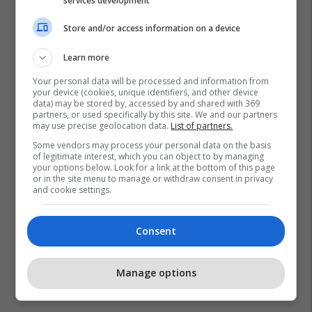
services development
Store and/or access information on a device
Learn more
Your personal data will be processed and information from
your device (cookies, unique identifiers, and other device
data) may be stored by, accessed by and shared with 369
partners, or used specifically by this site. We and our partners
may use precise geolocation data.
List of partners.
Some vendors may process your personal data on the basis
Inter
Federico Dimarco
Serie A
of legitimate interest, which you can object to by managing
your options below. Look for a link at the bottom of this page
or in the site menu to manage or withdraw consent in privacy
and cookie settings.
Consent
Manage options