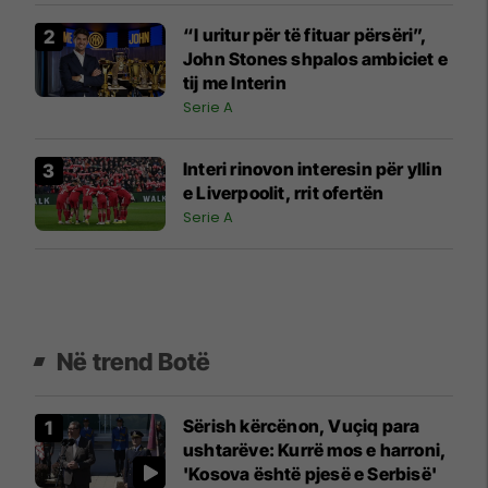
“I uritur për të fituar përsëri”,
John Stones shpalos ambiciet e
tij me Interin
Serie A
Interi rinovon interesin për yllin
e Liverpoolit, rrit ofertën
Serie A
Në trend Botë
Sërish kërcënon, Vuçiq para
ushtarëve: Kurrë mos e harroni,
'Kosova është pjesë e Serbisë'