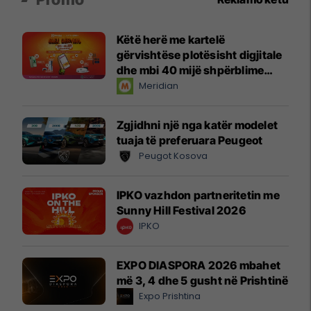
Këtë herë me kartelë
gërvishtëse plotësisht digjitale
dhe mbi 40 mijë shpërblime
instant!
Meridian
Zgjidhni një nga katër modelet
tuaja të preferuara Peugeot
Peugot Kosova
IPKO vazhdon partneritetin me
Sunny Hill Festival 2026
IPKO
EXPO DIASPORA 2026 mbahet
më 3, 4 dhe 5 gusht në Prishtinë
Expo Prishtina