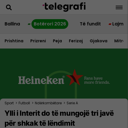
Ballina
Botërori 2026
Të fundit
Lajme
Prishtina
Prizreni
Peja
Ferizaj
Gjakova
Mitrov
Sport
>
Futboll
>
Ndërkombëtare
>
Serie A
Ylli i Interit do të mungojë tri javë
për shkak të lëndimit