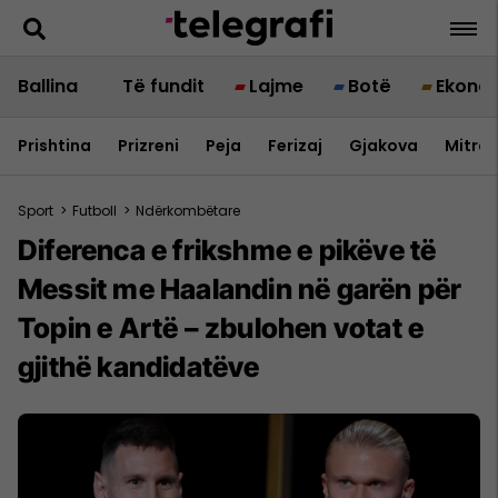
Ballina
Të fundit
Lajme
Botë
Ekono
Prishtina
Prizreni
Peja
Ferizaj
Gjakova
Mitrov
Sport
>
Futboll
>
Ndërkombëtare
Diferenca e frikshme e pikëve të
Messit me Haalandin në garën për
Topin e Artë – zbulohen votat e
gjithë kandidatëve