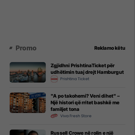
Promo
Reklamo këtu
Zgjidhni PrishtinaTicket për
udhëtimin tuaj drejt Hamburgut
Prishtina Ticket
"A po takohemi? Veni dihet" –
Një histori që rritet bashkë me
familjet tona
Viva Fresh Store
Russell Crowe në rolin e një