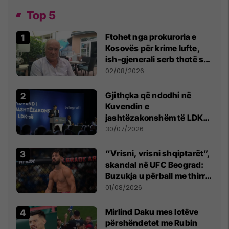
Top 5
Ftohet nga prokuroria e
Kosovës për krime lufte,
ish-gjenerali serb thotë se
dikush e tradhtoi në
02/08/2026
Beograd
Gjithçka që ndodhi në
Kuvendin e
jashtëzakonshëm të LDK-
së
30/07/2026
“Vrisni, vrisni shqiptarët”,
skandal në UFC Beograd:
Buzukja u përball me thirrje
anti-shqiptare nga
01/08/2026
tribunat
Mirlind Daku mes lotëve
përshëndetet me Rubin