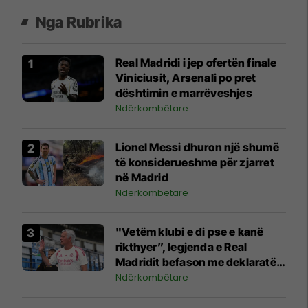
Nga Rubrika
Real Madridi i jep ofertën finale
Viniciusit, Arsenali po pret
dështimin e marrëveshjes
Ndërkombëtare
Lionel Messi dhuron një shumë
të konsiderueshme për zjarret
në Madrid
Ndërkombëtare
"Vetëm klubi e di pse e kanë
rikthyer”, legjenda e Real
Madridit befason me deklaratën
për Mourinhon
Ndërkombëtare