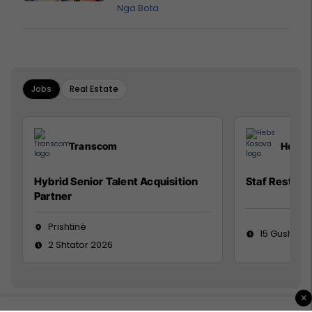
pazakontë
Nga Bota
Jobs
Real Estate
Transcom
Hebs 
Hybrid Senior Talent Acquisition
Staf Restora
Partner
Prishtinë
15 Gusht 20
2 Shtator 2026
×