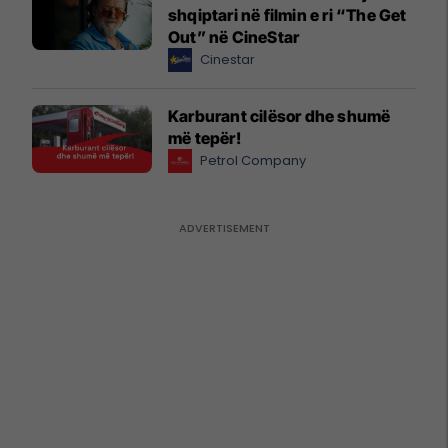
shqiptari në filmin e ri “The Get
Out” në CineStar
Cinestar
Karburant cilësor dhe shumë
më tepër!
Petrol Company