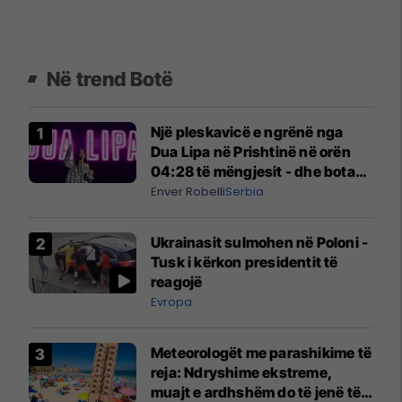
Në trend Botë
Një pleskavicë e ngrënë nga
Dua Lipa në Prishtinë në orën
04:28 të mëngjesit - dhe bota
digjitale serbe shpall gjendjen e
Enver Robelli
Serbia
luftës
Ukrainasit sulmohen në Poloni -
Tusk i kërkon presidentit të
reagojë
Evropa
Meteorologët me parashikime të
reja: Ndryshime ekstreme,
muajt e ardhshëm do të jenë të