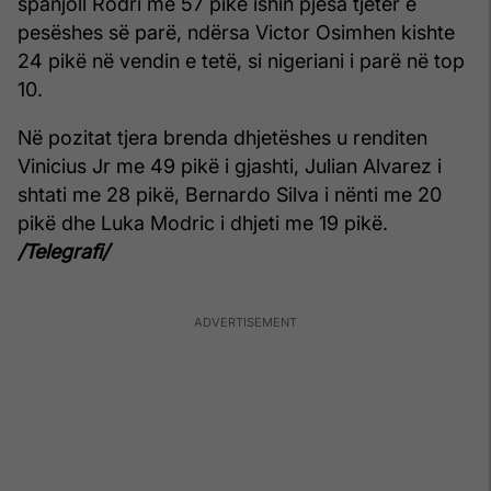
spanjoll Rodri me 57 pikë ishin pjesa tjetër e
pesëshes së parë, ndërsa Victor Osimhen kishte
24 pikë në vendin e tetë, si nigeriani i parë në top
10.
Në pozitat tjera brenda dhjetëshes u renditen
Vinicius Jr me 49 pikë i gjashti, Julian Alvarez i
shtati me 28 pikë, Bernardo Silva i nënti me 20
pikë dhe Luka Modric i dhjeti me 19 pikë.
/Telegrafi/