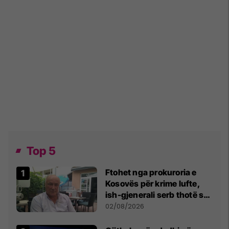
Top 5
Ftohet nga prokuroria e
Kosovës për krime lufte,
ish-gjenerali serb thotë se
dikush e tradhtoi në
02/08/2026
Beograd