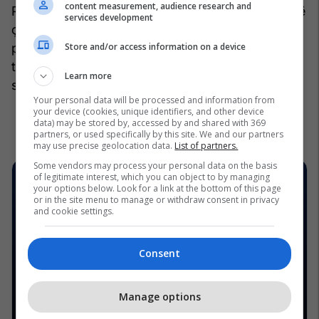
content measurement, audience research and
Për talentin 18-vjeçar, kjo nuk do të jetë vetëm një
services development
çerekfinale e Kupës së Botës. Do të jetë një
Store and/or access information on a device
përballje me të kaluarën e tij dhe një mundësi për
të shkruar një kapitull të ri në historinë e karrierës
Learn more
së tij.
/Telegrafi/
Your personal data will be processed and information from
your device (cookies, unique identifiers, and other device
data) may be stored by, accessed by and shared with 369
partners, or used specifically by this site. We and our partners
may use precise geolocation data.
List of partners.
Some vendors may process your personal data on the basis
of legitimate interest, which you can object to by managing
your options below. Look for a link at the bottom of this page
or in the site menu to manage or withdraw consent in privacy
and cookie settings.
Consent
Manage options