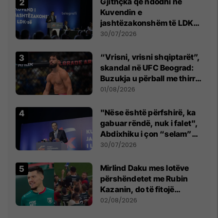
Gjithçka që ndodhi në
Kuvendin e
jashtëzakonshëm të LDK-
së
30/07/2026
“Vrisni, vrisni shqiptarët”,
skandal në UFC Beograd:
Buzukja u përball me thirrje
anti-shqiptare nga
01/08/2026
tribunat
"Nëse është përfshirë, ka
gabuar rëndë, nuk i falet",
Abdixhiku i çon “selam”
Përparim Ramës
30/07/2026
Mirlind Daku mes lotëve
përshëndetet me Rubin
Kazanin, do të fitojë
miliona te Spartak Moska
02/08/2026