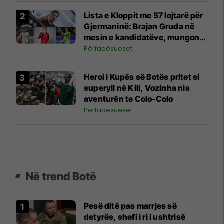
Lista e Kloppit me 57 lojtarë për
Gjermaninë: Brajan Gruda në
mesin e kandidatëve, mungon
dyshja e Kosovës
Përfaqësueset
Heroi i Kupës së Botës pritet si
superyll në Kili, Vozinha nis
aventurën te Colo-Colo
Përfaqësueset
Në trend Botë
Pesë ditë pas marrjes së
detyrës, shefi i ri i ushtrisë