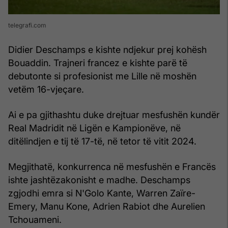
telegrafi.com
Didier Deschamps e kishte ndjekur prej kohësh
Bouaddin. Trajneri francez e kishte parë të
debutonte si profesionist me Lille në moshën
vetëm 16-vjeçare.
Ai e pa gjithashtu duke drejtuar mesfushën kundër
Real Madridit në Ligën e Kampionëve, në
ditëlindjen e tij të 17-të, në tetor të vitit 2024.
Megjithatë, konkurrenca në mesfushën e Francës
ishte jashtëzakonisht e madhe. Deschamps
zgjodhi emra si N'Golo Kante, Warren Zaïre-
Emery, Manu Kone, Adrien Rabiot dhe Aurelien
Tchouameni.