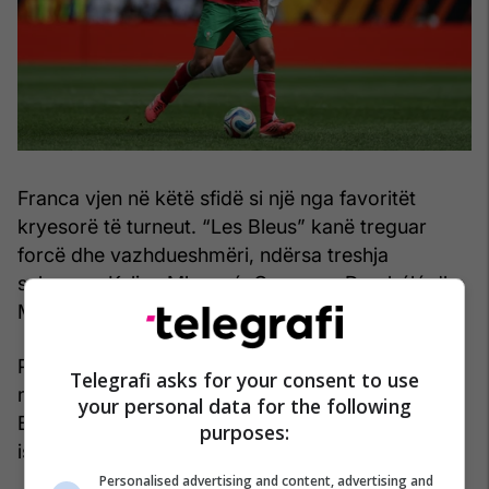
Franca vjen në këtë sfidë si një nga favoritët
kryesorë të turneut. “Les Bleus” kanë treguar
forcë dhe vazhdueshmëri, ndërsa treshja
sulmuese Kylian Mbappé, Ousmane Dembélé dhe
Michael Olise ka qenë vendimtare.
Por përballë tyre do të jetë një Marok i motivuar,
Telegrafi asks for your consent to use
me një brez të ri lojtarësh dhe me një Ayyoub
your personal data for the following
Bouaddi që kërkon të dëshmojë se zgjedhja e tij
purposes:
ishte e duhura.
Personalised advertising and content, advertising and