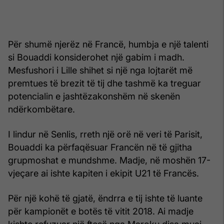
Për shumë njerëz në Francë, humbja e një talenti
si Bouaddi konsiderohet një gabim i madh.
Mesfushori i Lille shihet si një nga lojtarët më
premtues të brezit të tij dhe tashmë ka treguar
potencialin e jashtëzakonshëm në skenën
ndërkombëtare.
I lindur në Senlis, rreth një orë në veri të Parisit,
Bouaddi ka përfaqësuar Francën në të gjitha
grupmoshat e mundshme. Madje, në moshën 17-
vjeçare ai ishte kapiten i ekipit U21 të Francës.
Për një kohë të gjatë, ëndrra e tij ishte të luante
për kampionët e botës të vitit 2018. Ai madje