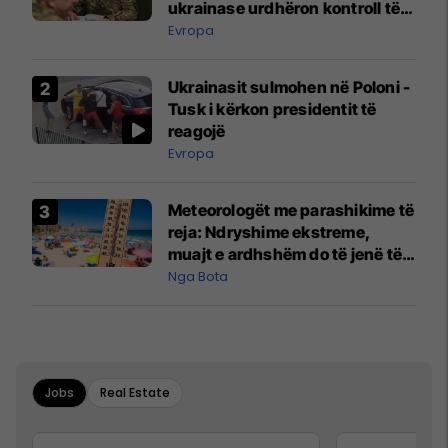
ukrainase urdhëron kontroll të
madh
Evropa
Ukrainasit sulmohen në Poloni -
Tusk i kërkon presidentit të
reagojë
Evropa
Meteorologët me parashikime të
reja: Ndryshime ekstreme,
muajt e ardhshëm do të jenë të
pazakontë
Nga Bota
Jobs
Real Estate