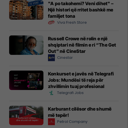
"A po takohemi? Veni dihet" –
Një histori që rritet bashkë me
familjet tona
Viva Fresh Store
Russell Crowe në rolin e një
shqiptari në filmin e ri “The Get
Out” në CineStar
Cinestar
Konkurset e javës në Telegrafi
Jobs: Mundësi të reja për
zhvillimin tuaj profesional
Telegrafi Jobs
Karburant cilësor dhe shumë
më tepër!
Petrol Company