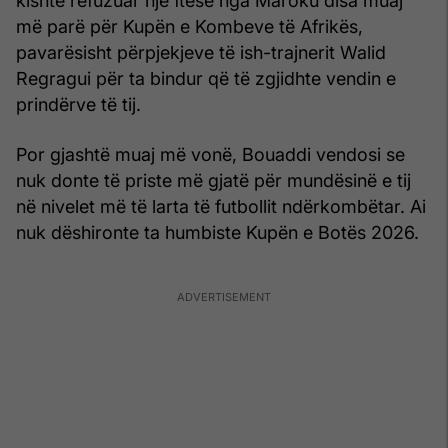
kishte refuzuar një ftesë nga Maroku disa muaj
më parë për Kupën e Kombeve të Afrikës,
pavarësisht përpjekjeve të ish-trajnerit Walid
Regragui për ta bindur që të zgjidhte vendin e
prindërve të tij.
Por gjashtë muaj më vonë, Bouaddi vendosi se
nuk donte të priste më gjatë për mundësinë e tij
në nivelet më të larta të futbollit ndërkombëtar. Ai
nuk dëshironte ta humbiste Kupën e Botës 2026.