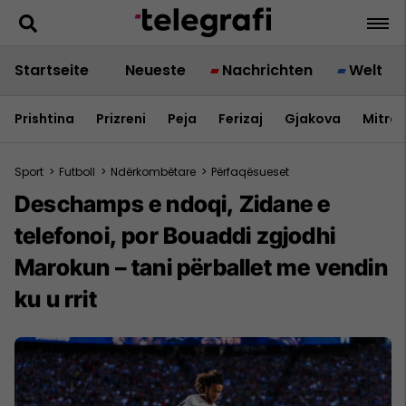
Startseite
Neueste
Nachrichten
Welt
Prishtina
Prizreni
Peja
Ferizaj
Gjakova
Mitrov
Sport
>
Futboll
>
Ndërkombëtare
>
Përfaqësueset
Deschamps e ndoqi, Zidane e
telefonoi, por Bouaddi zgjodhi
Marokun – tani përballet me vendin
ku u rrit