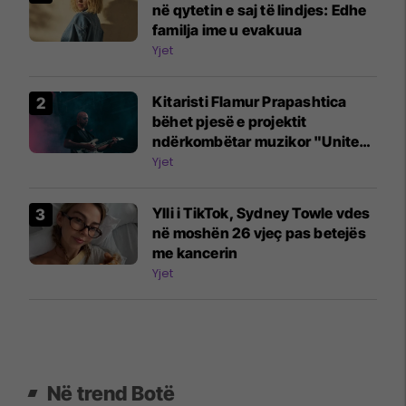
në qytetin e saj të lindjes: Edhe
familja ime u evakuua
Yjet
Kitaristi Flamur Prapashtica
bëhet pjesë e projektit
ndërkombëtar muzikor "United
Song"
Yjet
Ylli i TikTok, Sydney Towle vdes
në moshën 26 vjeç pas betejës
me kancerin
Yjet
Në trend Botë