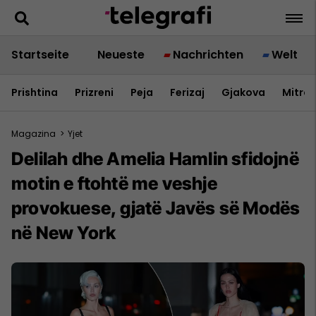
Startseite
Neueste
Nachrichten
Welt
Prishtina
Prizreni
Peja
Ferizaj
Gjakova
Mitrov
Magazina
>
Yjet
Delilah dhe Amelia Hamlin sfidojnë
motin e ftohtë me veshje
provokuese, gjatë Javës së Modës
në New York