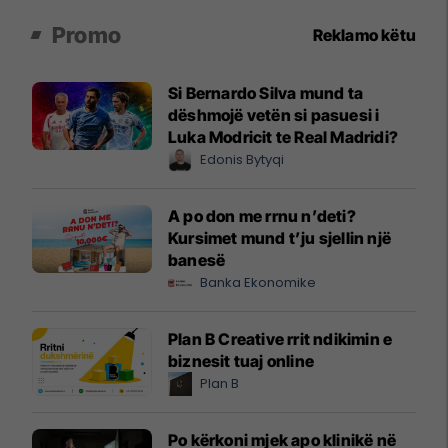
Promo
Reklamo këtu
Si Bernardo Silva mund ta
dëshmojë vetën si pasuesi i
Luka Modricit te Real Madridi?
Edonis Bytyqi
A po don me rrnu n’deti?
Kursimet mund t’ju sjellin një
banesë
Banka Ekonomike
Plan B Creative rrit ndikimin e
biznesit tuaj online
Plan B
Po kërkoni mjek apo klinikë në