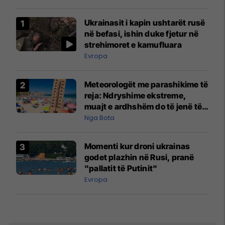
Ukrainasit i kapin ushtarët rusë
në befasi, ishin duke fjetur në
strehimoret e kamufluara
Evropa
Meteorologët me parashikime të
reja: Ndryshime ekstreme,
muajt e ardhshëm do të jenë të
pazakontë
Nga Bota
Momenti kur droni ukrainas
godet plazhin në Rusi, pranë
"pallatit të Putinit"
Evropa