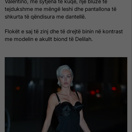
Valentino, me sytjena të kuqe, një bluzë të
tejdukshme me mëngë leshi dhe pantallona të
shkurta të qëndisura me dantellë.
Flokët e saj të zinj dhe të drejtë binin në kontrast
me modelin e akullt biond të Delilah.