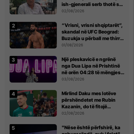
ish-gjenerali serb thotë se
dikush e tradhtoi në
02/08/2026
Beograd
“Vrisni, vrisni shqiptarët”,
skandal në UFC Beograd:
Buzukja u përball me thirrje
anti-shqiptare nga
01/08/2026
tribunat
Një pleskavicë e ngrënë
nga Dua Lipa në Prishtinë
në orën 04:28 të mëngjesit
- dhe bota digjitale serbe
03/08/2026
shpall gjendjen e luftës
Mirlind Daku mes lotëve
përshëndetet me Rubin
Kazanin, do të fitojë
miliona te Spartak Moska
02/08/2026
"Nëse është përfshirë, ka