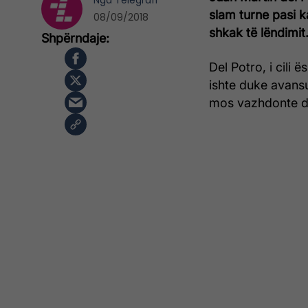
Nga
Telegrafi
slam turne pasi k
08/09/2018
shkak të lëndimit
Del Potro, i cili ë
ishte duke avans
mos vazhdonte due