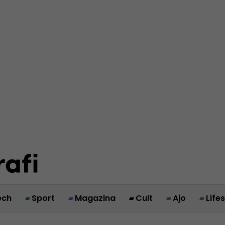
ech
Sport
Magazina
Cult
Ajo
Life