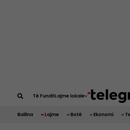
Të Fundit
Lajme lokale
Ballina
Lajme
Botë
Ekonomi
T