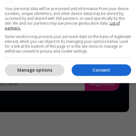
Your personal data will be processed and information from your device
(cookies, unique identifiers, and other device data) may be stored by,
accessed by and shared with 369 partners, or used specifically by this
site. We and our partners may use precise geolocation data.
List of
partners.
Some vendors may process your personal data on the basis of legitimate
interest, which you can object to by managing your options below. Look
for a link at the bottom of this page or in the site menu to manage or
withdraw consent in privacy and cookie settings.
Manage options
Consent