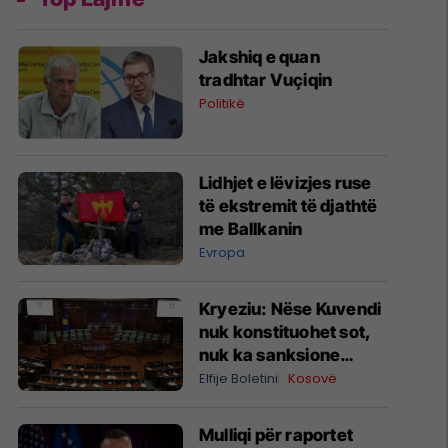
Jakshiq e quan
tradhtar Vuçiqin
Politikë
Lidhjet e lëvizjes ruse
të ekstremit të djathtë
me Ballkanin
Evropa
Kryeziu: Nëse Kuvendi
nuk konstituohet sot,
nuk ka sanksione
kushtetuese, por
Elfije Boletini
Kosovë
ngërçi mund të zgjasë
pafund
Mulliqi për raportet