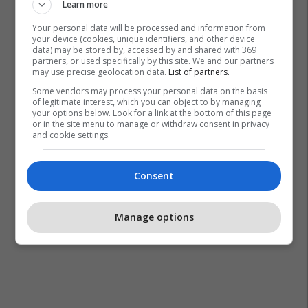
Learn more
Your personal data will be processed and information from
your device (cookies, unique identifiers, and other device
data) may be stored by, accessed by and shared with 369
partners, or used specifically by this site. We and our partners
Liga E Kampionëve
Deco
Barcelona
may use precise geolocation data.
List of partners.
Some vendors may process your personal data on the basis
of legitimate interest, which you can object to by managing
your options below. Look for a link at the bottom of this page
or in the site menu to manage or withdraw consent in privacy
and cookie settings.
Consent
Manage options