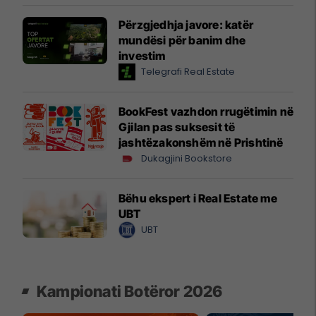
Përzgjedhja javore: katër
mundësi për banim dhe
investim
Telegrafi Real Estate
BookFest vazhdon rrugëtimin në
Gjilan pas suksesit të
jashtëzakonshëm në Prishtinë
Dukagjini Bookstore
Bëhu ekspert i Real Estate me
UBT
UBT
Kampionati Botëror 2026