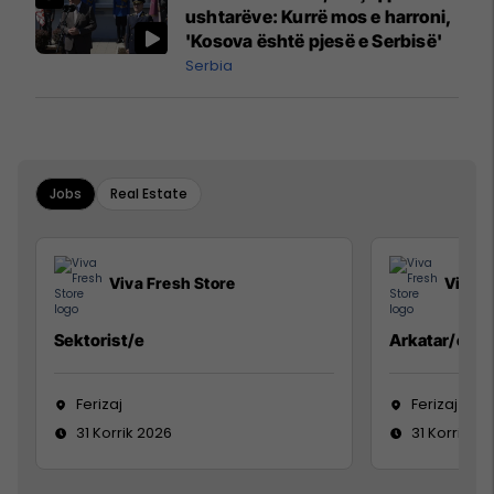
ushtarëve: Kurrë mos e harroni,
'Kosova është pjesë e Serbisë'
Serbia
Jobs
Real Estate
Viva Fresh Store
Viva F
Sektorist/e
Arkatar/e
Ferizaj
Ferizaj
31 Korrik 2026
31 Korrik 20