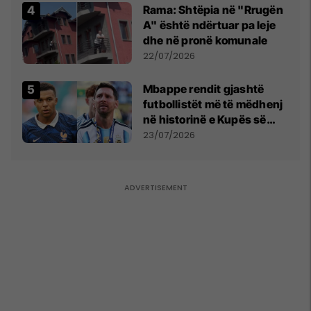
Rama: Shtëpia në "Rrugën
A" është ndërtuar pa leje
dhe në pronë komunale
22/07/2026
Mbappe rendit gjashtë
futbollistët më të mëdhenj
në historinë e Kupës së
Botës, Messi mbetet i dyti
23/07/2026