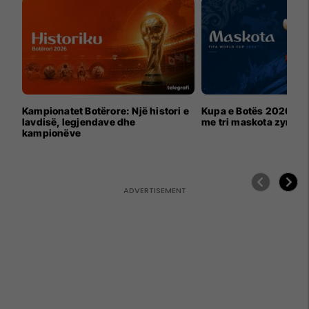
Kampionatet Botërore: Një histori e
Kupa e Botës 2026 për
lavdisë, legjendave dhe
me tri maskota zyrtar
kampionëve