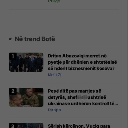
njerëzor jashtë saj
La Liga
Në trend Botë
Dritan Abazoviqi merret në
pyetje për dhënien e shtetësisë
së nderit biznesmenit kosovar
Mali i Zi
Pesë ditë pas marrjes së
detyrës, shefi i ri i ushtrisë
ukrainase urdhëron kontroll të
madh
Evropa
Sërish kërcënon, Vuçiq para