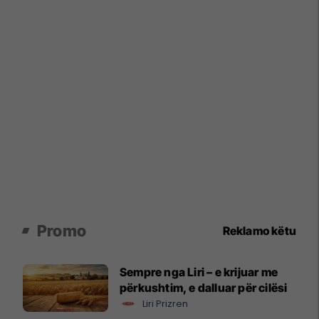
Promo
Reklamo këtu
Sempre nga Liri – e krijuar me
përkushtim, e dalluar për cilësi
Liri Prizren