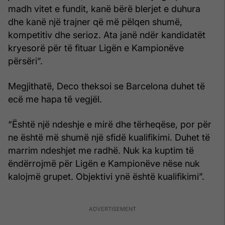
madh vitet e fundit, kanë bërë blerjet e duhura
dhe kanë një trajner që më pëlqen shumë,
kompetitiv dhe serioz. Ata janë ndër kandidatët
kryesorë për të fituar Ligën e Kampionëve
përsëri”.
Megjithatë, Deco theksoi se Barcelona duhet të
ecë me hapa të vegjël.
“Është një ndeshje e mirë dhe tërheqëse, por për
ne është më shumë një sfidë kualifikimi. Duhet të
marrim ndeshjet me radhë. Nuk ka kuptim të
ëndërrojmë për Ligën e Kampionëve nëse nuk
kalojmë grupet. Objektivi ynë është kualifikimi”.