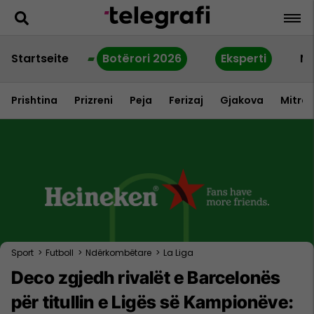
Startseite
Botërori 2026
Eksperti
Ne
Prishtina
Prizreni
Peja
Ferizaj
Gjakova
Mitrov
Sport
>
Futboll
>
Ndërkombëtare
>
La Liga
Deco zgjedh rivalët e Barcelonës
për titullin e Ligës së Kampionëve: