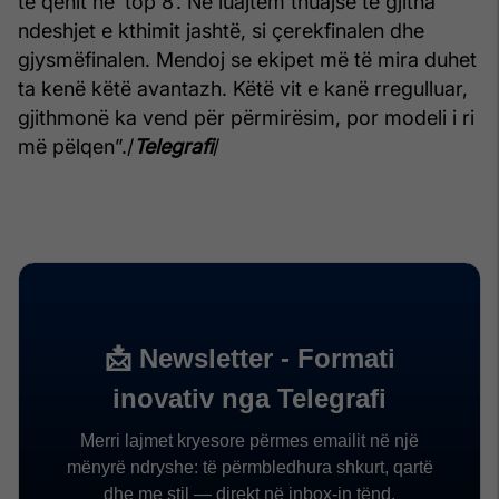
të qenit në ‘top 8’. Ne luajtëm thuajse të gjitha
ndeshjet e kthimit jashtë, si çerekfinalen dhe
gjysmëfinalen. Mendoj se ekipet më të mira duhet
ta kenë këtë avantazh. Këtë vit e kanë rregulluar,
gjithmonë ka vend për përmirësim, por modeli i ri
më pëlqen”./
Telegrafi
/