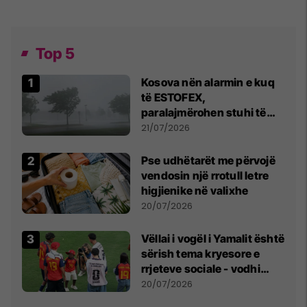
Top 5
Kosova nën alarmin e kuq
të ESTOFEX,
paralajmërohen stuhi të
fuqishme me breshër dhe
21/07/2026
erëra të forta
Pse udhëtarët me përvojë
vendosin një rrotull letre
higjienike në valixhe
20/07/2026
Vëllai i vogël i Yamalit është
sërish tema kryesore e
rrjeteve sociale - vodhi
vëmendjen pas finales së
20/07/2026
Kupës së Botës