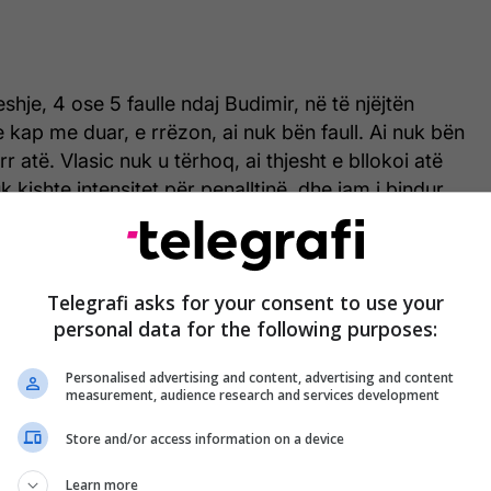
shje, 4 ose 5 faulle ndaj Budimir, në të njëjtën
e kap me duar, e rrëzon, ai nuk bën faull. Ai nuk bën
irr atë. Vlasic nuk u tërhoq, ai thjesht e bllokoi atë
k kishte intensitet për penalltinë, dhe jam i bindur
 kundërta, se ata as nuk do ta kishin parë. Por,
ë historia e Kroacisë, e cila, për fat të keq, është
", ka thënë fillimisht Dalic për
HRT
.
Telegrafi asks for your consent to use your
personal data for the following purposes:
Personalised advertising and content, advertising and content
E pabesueshme: Goli i Kroacisë u anulua
measurement, audience research and services development
për shkak të kontaktit të flokëve me
sensorin, FIFA publikoi provat dhe
Store and/or access information on a device
shpjegimet kryesore
Learn more