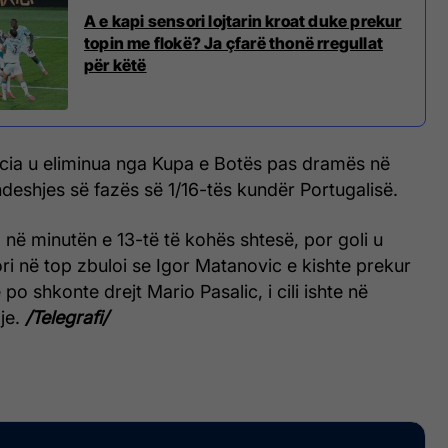
A e kapi sensori lojtarin kroat duke prekur
topin me flokë? Ja çfarë thonë rregullat
për këtë
cia u eliminua nga Kupa e Botës pas dramës në
deshjes së fazës së 1/16-tës kundër Portugalisë.
në minutën e 13-të të kohës shtesë, por goli u
ri në top zbuloi se Igor Matanovic e kishte prekur
po shkonte drejt Mario Pasalic, i cili ishte në
oje.
/Telegrafi/