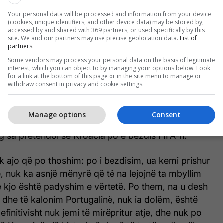
Your personal data will be processed and information from your device
 për disa vite, duke theksuar statusin e Kroacisë
(cookies, unique identifiers, and other device data) may be stored by,
accessed by and shared with 369 partners, or used specifically by this
k kam marrë mbështetje për të. Por tani, të gjitha
site. We and our partners may use precise geolocation data.
List of
po ndodhin, dhe ky karton i kuq, dhe gjithçka së
partners.
tojnë se kam pasur të drejtë dhe konfirmojnë se
Some vendors may process your personal data on the basis of legitimate
interest, which you can object to by managing your options below. Look
r fola për këtë. Dhe ju e dini që unë isha i vetmi
for a link at the bottom of this page or in the site menu to manage or
withdraw consent in privacy and cookie settings.
ë nuk votova në zgjedhjet e FIFA-s për disa vite, se
, dhe edhe atëherë nuk u trajtova në mënyrën më të
këtë”.
Manage options
Consent
rg sa pretendoi se Kroacia po e bezdis FIFA-n.
tek ajo që po thoshim: po i bezdisim, ua kemi prishur
, nuk ka asnjë mënyrë që të na lejojnë ta mbyllim
e kjo është padyshim e vërtetë. Po them, na u desh
 dhe të kalonim Portugalinë, nuk ia dolëm, është
finitivisht nuk jemi të mirëpritur atje, dhe nuk po