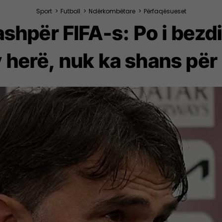
Sport
>
Futboll
>
Ndërkombëtare
>
Përfaqësueset
 ashpër FIFA-s: Po i bez
 herë, nuk ka shans për 