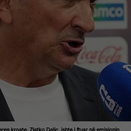
res kroate, Zlatko Dalic, ishte i ftuar në emisionin