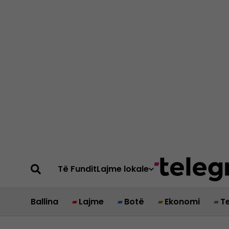
Të Fundit
Lajme lokale
Ballina
Lajme
Botë
Ekonomi
T