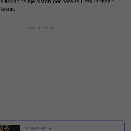
ë Kroacinë një histori për herë të tretë radhazi”,
 kroat.