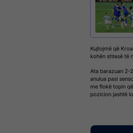
Kujtojmë që Kroa
kohën shtesë të n
Ata barazuan 2-2 
anulua pasi senso
me flokë topin që 
pozicion jashtë l