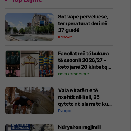
Sot vapë përvëluese,
temperaturat deri në
37 gradë
Kosovë
Fanellat më të bukura
të sezonit 2026/27 –
këto janë 20 klubet që
spikatën me dizajnin e
Ndërkombëtare
tyre
Vala e katërt e të
nxehtit në Itali, 25
qytete në alarm të kuq
- probleme me
Evropa
mungesën e ujit
Ndryshon regjimi i