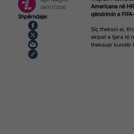
Nga
Telegrafi
Americana në HR
08/07/2026
qëndrimin e FIFA
Siç theksoi ai, Kr
ekipet e tjera të
theksuar kundër 