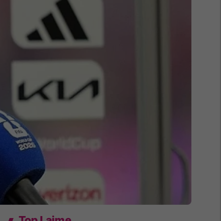
Top Lajme