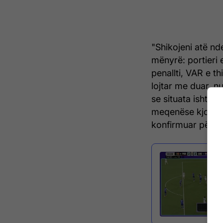
"Shikojeni atë nde
mënyrë: portieri 
penallti, VAR e th
lojtar me duar, nu
se situata ishte e
meqenëse kjo ësht
konfirmuar përsëri