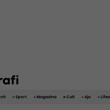
ech
Sport
Magazina
Cult
Ajo
Life