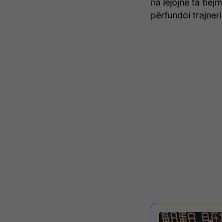
na lejojnë ta bëjm
përfundoi trajneri