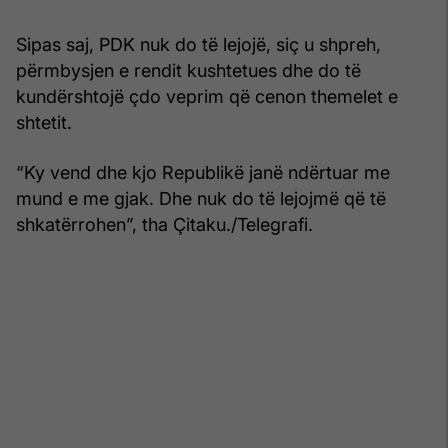
Sipas saj, PDK nuk do të lejojë, siç u shpreh,
përmbysjen e rendit kushtetues dhe do të
kundërshtojë çdo veprim që cenon themelet e
shtetit.
“Ky vend dhe kjo Republikë janë ndërtuar me
mund e me gjak. Dhe nuk do të lejojmë që të
shkatërrohen”, tha Çitaku./Telegrafi.