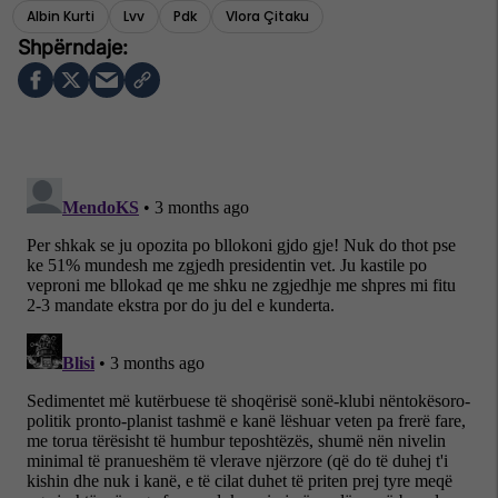
Albin Kurti
Lvv
Pdk
Vlora Çitaku