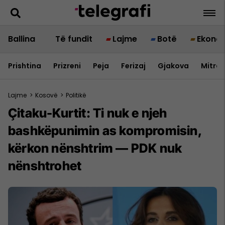
Ballina
Të fundit
Lajme
Botë
Ekono
Prishtina
Prizreni
Peja
Ferizaj
Gjakova
Mitrov
Lajme
>
Kosovë
>
Politikë
Çitaku-Kurtit: Ti nuk e njeh
bashkëpunimin as kompromisin,
kërkon nënshtrim — PDK nuk
nënshtrohet