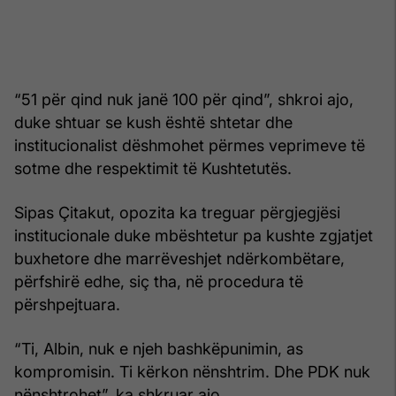
“51 për qind nuk janë 100 për qind”, shkroi ajo,
duke shtuar se kush është shtetar dhe
institucionalist dëshmohet përmes veprimeve të
sotme dhe respektimit të Kushtetutës.
Sipas Çitakut, opozita ka treguar përgjegjësi
institucionale duke mbështetur pa kushte zgjatjet
buxhetore dhe marrëveshjet ndërkombëtare,
përfshirë edhe, siç tha, në procedura të
përshpejtuara.
“Ti, Albin, nuk e njeh bashkëpunimin, as
kompromisin. Ti kërkon nënshtrim. Dhe PDK nuk
nënshtrohet”, ka shkruar ajo.