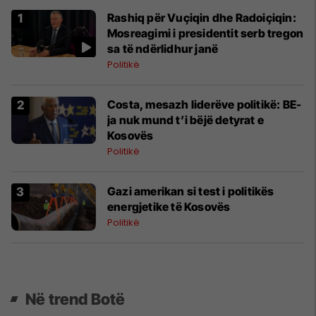
Rashiq për Vuçiqin dhe Radoiçiqin:
Mosreagimi i presidentit serb tregon
sa të ndërlidhur janë
Politikë
Costa, mesazh liderëve politikë: BE-
ja nuk mund t’i bëjë detyrat e
Kosovës
Politikë
Gazi amerikan si test i politikës
energjetike të Kosovës
Politikë
Në trend Botë