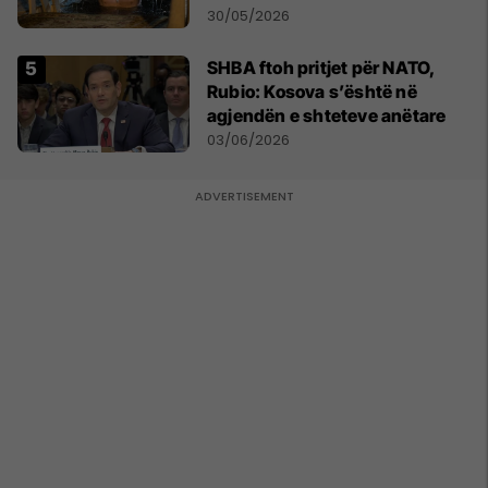
'luftën kundër plakjes'
30/05/2026
SHBA ftoh pritjet për NATO,
Rubio: Kosova s’është në
agjendën e shteteve anëtare
03/06/2026