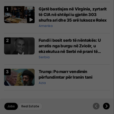
Gjatë bastisjes në Virginia, zyrtarit
të CIA në shtëpi iu gjetën 303
shufra ari dhe 35 orë luksoze Rolex
Amerika
Fundi i bosit serb të nëntokës: U
arratis nga burgu në Zvicër, u
ekzekutua në Serbi në prani të
shefit të policisë
Serbia
Trump: Po marr vendimin
përfundimtar për Iranin tani
Azia
Jobs
Real Estate