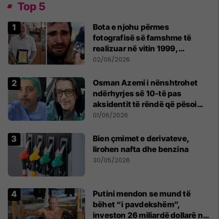
Top 5
Bota e njohu përmes
fotografisë së famshme të
realizuar në vitin 1999,
pensionohet Xajë Mustafa
02/06/2026
Osman Azemi i nënshtrohet
ndërhyrjes së 10-të pas
aksidentit të rëndë që pësoi
vitin e kaluar
01/06/2026
Bien çmimet e derivateve,
lirohen nafta dhe benzina
30/05/2026
Putini mendon se mund të
bëhet “i pavdekshëm”,
investon 26 miliardë dollarë në