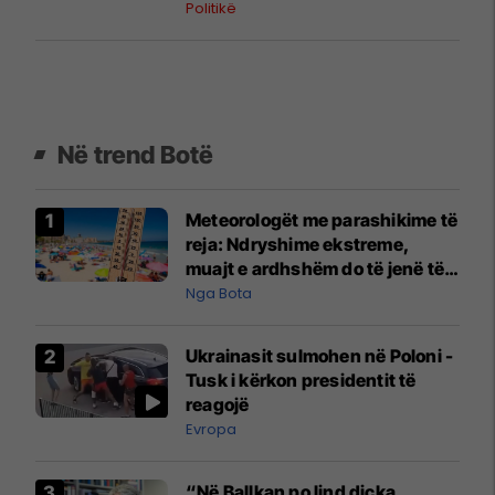
ceremoniale
Politikë
Në trend Botë
Meteorologët me parashikime të
reja: Ndryshime ekstreme,
muajt e ardhshëm do të jenë të
pazakontë
Nga Bota
Ukrainasit sulmohen në Poloni -
Tusk i kërkon presidentit të
reagojë
Evropa
“Në Ballkan po lind diçka