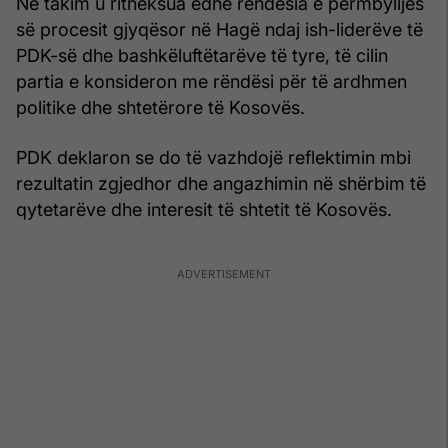
Në takim u ritheksua edhe rëndësia e përmbylljes
së procesit gjyqësor në Hagë ndaj ish-liderëve të
PDK-së dhe bashkëluftëtarëve të tyre, të cilin
partia e konsideron me rëndësi për të ardhmen
politike dhe shtetërore të Kosovës.
PDK deklaron se do të vazhdojë reflektimin mbi
rezultatin zgjedhor dhe angazhimin në shërbim të
qytetarëve dhe interesit të shtetit të Kosovës.