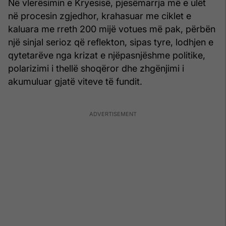
Në vlerësimin e Kryesisë, pjesëmarrja më e ulët
në procesin zgjedhor, krahasuar me ciklet e
kaluara me rreth 200 mijë votues më pak, përbën
një sinjal serioz që reflekton, sipas tyre, lodhjen e
qytetarëve nga krizat e njëpasnjëshme politike,
polarizimi i thellë shoqëror dhe zhgënjimi i
akumuluar gjatë viteve të fundit.