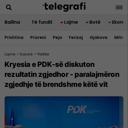
Ballina
Të fundit
Lajme
Botë
Ekono
Prishtina
Prizreni
Peja
Ferizaj
Gjakova
Mitrov
Lajme
>
Kosovë
>
Politikë
Kryesia e PDK-së diskuton
rezultatin zgjedhor - paralajmëron
zgjedhje të brendshme këtë vit