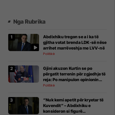
Nga Rubrika
Abdixhiku tregon se a i ka të
gjitha votat brenda LDK-së nëse
arrihet marrëveshja me LVV-në
Politikë
Gjini akuzon Kurtin se po
përgatit terrenin për zgjedhje të
reja: Po manipulon opinionin
publik
Politikë
“Nuk kemi apetit për kryetar të
Kuvendit” – Abdixhiku e
konsideron si figurë