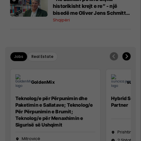
historikisht krejt e re” - një
bisedë me Oliver Jens Schmitt
mbi protestat në Shqipëri dhe të
Shqipëri
kaluarën e rajonit
Jobs
Real Estate
GoldenMix
sunci
Teknolog/e për Përpunimin dhe
Hybrid Senio
Paketimin e Sallatave; Teknolog/e
Partner
Për Përpunimin e Brumit;
Teknolog/e për Menaxhimin e
Sigurisë së Ushqimit
Prishtinë
Mitrovicë
2 Shtator 2