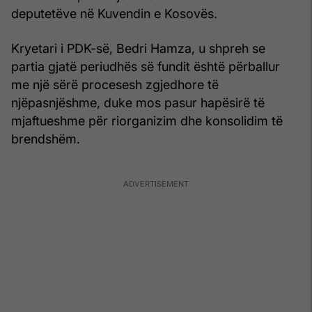
deputetëve në Kuvendin e Kosovës.
Kryetari i PDK-së, Bedri Hamza, u shpreh se
partia gjatë periudhës së fundit është përballur
me një sërë procesesh zgjedhore të
njëpasnjëshme, duke mos pasur hapësirë të
mjaftueshme për riorganizim dhe konsolidim të
brendshëm.