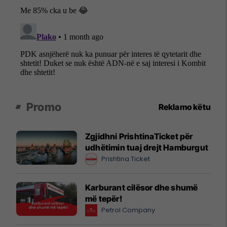
Promo
Reklamo këtu
Zgjidhni PrishtinaTicket për
udhëtimin tuaj drejt Hamburgut
Prishtina Ticket
Karburant cilësor dhe shumë
më tepër!
Petrol Company