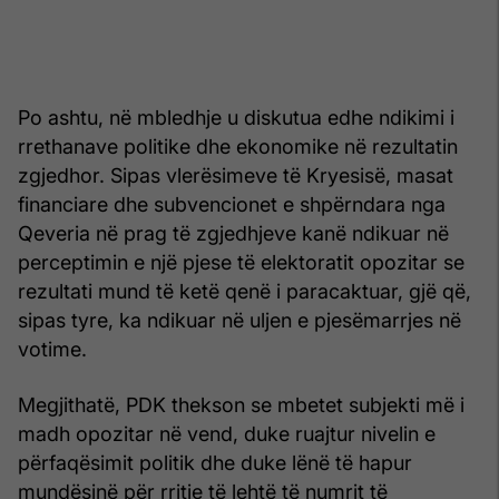
Po ashtu, në mbledhje u diskutua edhe ndikimi i
rrethanave politike dhe ekonomike në rezultatin
zgjedhor. Sipas vlerësimeve të Kryesisë, masat
financiare dhe subvencionet e shpërndara nga
Qeveria në prag të zgjedhjeve kanë ndikuar në
perceptimin e një pjese të elektoratit opozitar se
rezultati mund të ketë qenë i paracaktuar, gjë që,
sipas tyre, ka ndikuar në uljen e pjesëmarrjes në
votime.
Megjithatë, PDK thekson se mbetet subjekti më i
madh opozitar në vend, duke ruajtur nivelin e
përfaqësimit politik dhe duke lënë të hapur
mundësinë për rritje të lehtë të numrit të