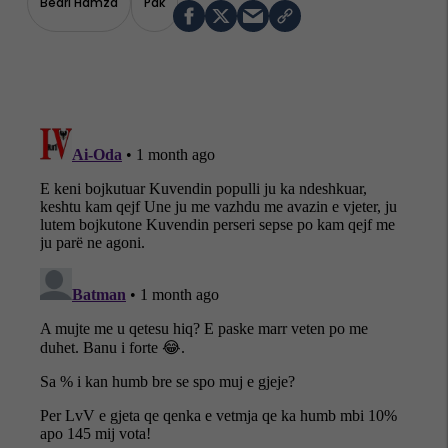
Bedri Hamza
Pdk