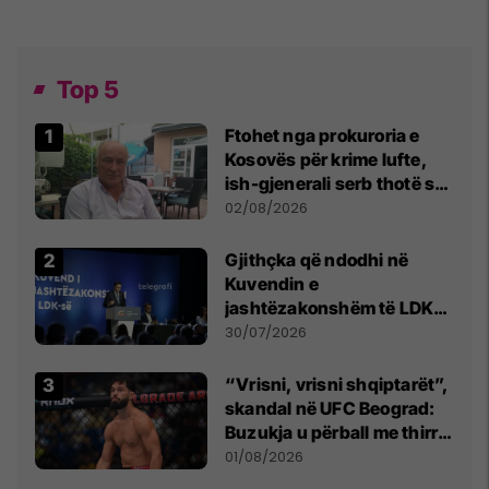
Top 5
Ftohet nga prokuroria e
Kosovës për krime lufte,
ish-gjenerali serb thotë se
dikush e tradhtoi në
02/08/2026
Beograd
Gjithçka që ndodhi në
Kuvendin e
jashtëzakonshëm të LDK-
së
30/07/2026
“Vrisni, vrisni shqiptarët”,
skandal në UFC Beograd:
Buzukja u përball me thirrje
anti-shqiptare nga
01/08/2026
tribunat