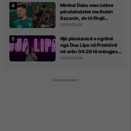
Mirlind Daku mes lotëve
përshëndetet me Rubin
Kazanin, do të fitojë
miliona te Spartak Moska
02/08/2026
Një pleskavicë e ngrënë
nga Dua Lipa në Prishtinë
në orën 04:28 të mëngjesit
- dhe bota digjitale serbe
03/08/2026
shpall gjendjen e luftës