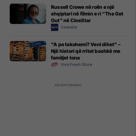
Russell Crowe në rolin e një
shqiptari në filmin e ri “The Get
Out” në CineStar
Cinestar
"A po takohemi? Veni dihet" –
Një histori që rritet bashkë me
familjet tona
Viva Fresh Store