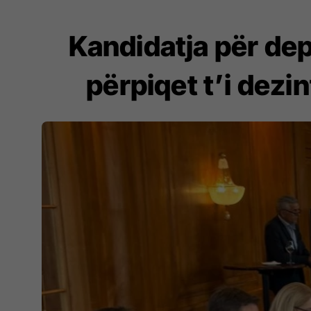
Kandidatja për de
përpiqet t’i dez