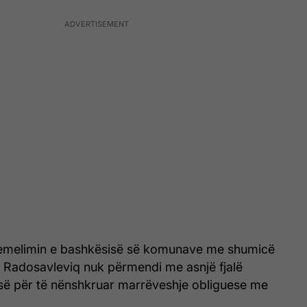
hemelimin e bashkësisë së komunave me shumicë
 Radosavleviq nuk përmendi me asnjë fjalë
isë për të nënshkruar marrëveshje obliguese me