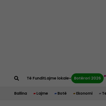
Të Fundit
Lajme lokale
Botërori 2026
Ballina
Lajme
Botë
Ekonomi
T