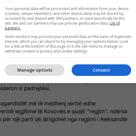
Kosovë dhe Metohi”.
Your personal data will be processed and information from your device
(cookies, unique identifiers, and other device data) may be stored by,
nkua për “presionin e vazhdueshëm institucional
accessed by and shared with 369 partners, or used specifically by this
site. We and our partners may use precise geolocation data.
List of
 të ekspozuar serbët, sfidat serioze të sigurisë,
partners.
ucioneve dhe refuzimin e formimit të Bashkësisë së
Some vendors may process your personal data on the basis of legitimate
icë Serbe, si dhe përpjekjet shqetësuese për
interest, which you can object to by managing your options below. Look
for a link at the bottom of this page or in the site menu to manage or
tetit serb përmes kontestimit të simboleve
withdraw consent in privacy and cookie settings.
rimit të rrugëve dhe presioneve ndaj Kishës
”.
Manage options
Consent
jasë mbylljen e institucioneve ilegale të Serbisë
deron si padrejtësi.
agandistët më të mëdhenj serbë edhe
rinë legjitime të Kosovës e quajti “regjim”, ndërsa
 për një parti që dirigjohet nga regjimi i Aleksandër