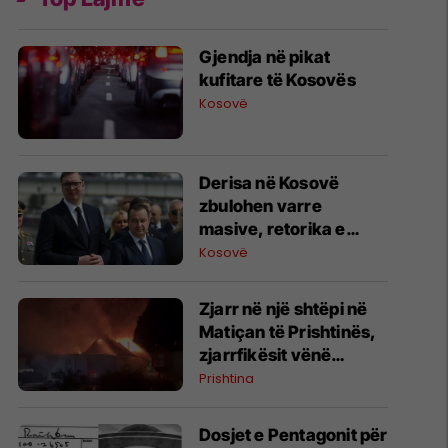
Gjendja në pikat
kufitare të Kosovës
Kosovë
Derisa në Kosovë
zbulohen varre
masive, retorika e
zyrtarëve serbë
Kosovë
rikthen narrativat e
viteve ’90
Zjarr në një shtëpi në
Matiçan të Prishtinës,
zjarrfikësit vënë
situatën nën kontroll
Prishtina
Dosjet e Pentagonit për