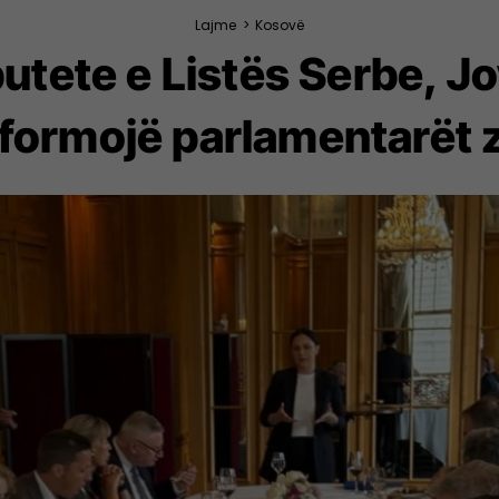
Lajme
>
Kosovë
putete e Listës Serbe, J
informojë parlamentarët 