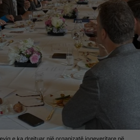
iq e ka drejtuar një organizatë joqeveritare në