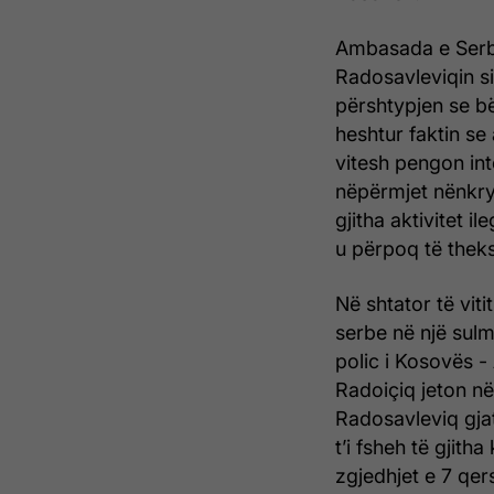
Ambasada e Serbi
Radosavleviqin si 
përshtypjen se bëh
heshtur faktin se
vitesh pengon in
nëpërmjet nënkrye
gjitha aktivitet 
u përpoq të theks
Në shtator të viti
serbe në një sulm
polic i Kosovës -
Radoiçiq jeton në
Radosavleviq gjat
t’i fsheh të gjith
zgjedhjet e 7 qer