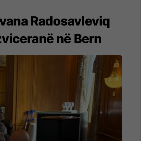
ovana Radosavleviq
zviceranë në Bern