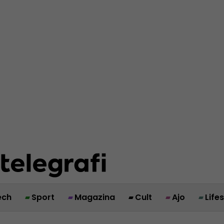
ech
Sport
Magazina
Cult
Ajo
Life