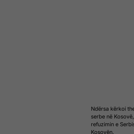
Ndërsa kërkoi t
serbe në Kosovë,
refuzimin e Serb
Kosovën.