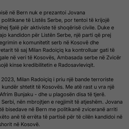
së në Bern nuk e prezantoi Jovana
politikane të Listës Serbe, por tentoi të krijojë
ej fjalë për aktiviste të shoqërisë civile. Duke e
 ajo kandidon për Listën Serbe, një parti që prej
tegrimin e komunitetit serb në Kosovë dhe
tarit të saj Milan Radoiçiq ka kontrolluar gati të
ilegale në veri të Kosovës, Ambasada serbe në Zvicër
ojë kinse kredibilitetin e Radosavleviqit.
t 2023, Milan Radoiçiq i priu një bande terroriste
 kundër shtetit të Kosovës. Me atë rast u vra një
 Afrim Bunjaku - dhe u plagosën disa të tjerë.
 Serbi, nën mbrojtjen e regjimit të atjeshëm. Jovana
ë bisedave në Bern me politikanë zviceranë arriti
a këto anë të errëta të partisë për të cilën kandidoi në
shorit në Kosovë.