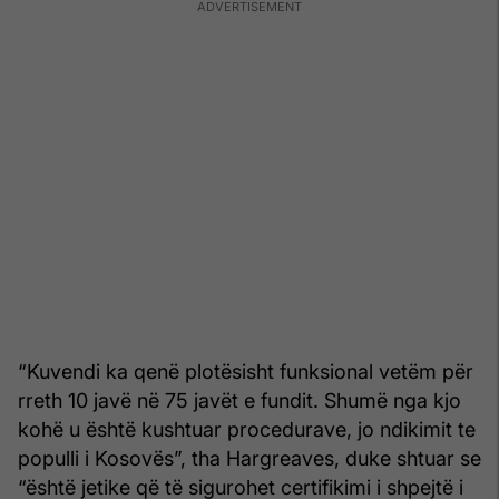
“Kuvendi ka qenë plotësisht funksional vetëm për
rreth 10 javë në 75 javët e fundit. Shumë nga kjo
kohë u është kushtuar procedurave, jo ndikimit te
populli i Kosovës”, tha Hargreaves, duke shtuar se
“është jetike që të sigurohet certifikimi i shpejtë i