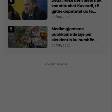
Deda: Nëse deri nesër nuk
konstituohet Kuvendi, të
gjithë deputetët do të
bëjnë shkelje të rëndë
06/08/2026
kushtetuese
Mediat gjermane
publikojnë detaje për
aksidentin ku humbën
jetën tre mërgimtarë nga
06/08/2026
Komogllava e Ferizajt