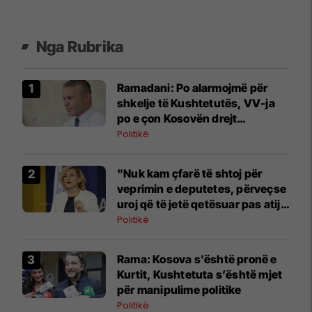
Nga Rubrika
Ramadani: Po alarmojmë për
shkelje të Kushtetutës, VV-ja
po e çon Kosovën drejt
pakushtetutshmërisë
Politikë
"Nuk kam çfarë të shtoj për
veprimin e deputetes, përveçse
uroj që të jetë qetësuar pas atij
momenti", reagon Kusari-Lila
Politikë
​Rama: Kosova s’është pronë e
Kurtit, Kushtetuta s’është mjet
për manipulime politike
Politikë