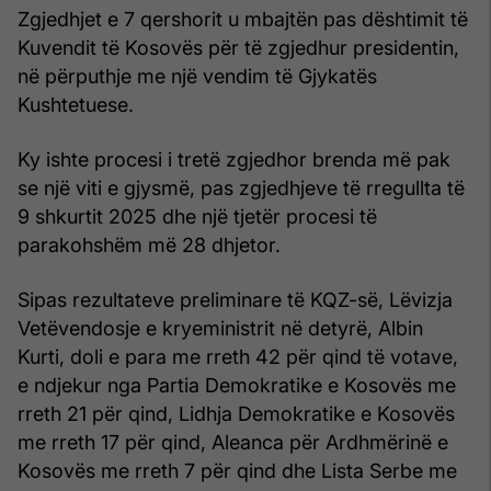
Zgjedhjet e 7 qershorit u mbajtën pas dështimit të
Kuvendit të Kosovës për të zgjedhur presidentin,
në përputhje me një vendim të Gjykatës
Kushtetuese.
Ky ishte procesi i tretë zgjedhor brenda më pak
se një viti e gjysmë, pas zgjedhjeve të rregullta të
9 shkurtit 2025 dhe një tjetër procesi të
parakohshëm më 28 dhjetor.
Sipas rezultateve preliminare të KQZ-së, Lëvizja
Vetëvendosje e kryeministrit në detyrë, Albin
Kurti, doli e para me rreth 42 për qind të votave,
e ndjekur nga Partia Demokratike e Kosovës me
rreth 21 për qind, Lidhja Demokratike e Kosovës
me rreth 17 për qind, Aleanca për Ardhmërinë e
Kosovës me rreth 7 për qind dhe Lista Serbe me