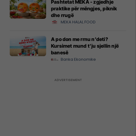
Pashtetat MEKA - zgjedhje
praktike për mëngjes, piknik
dhe rrugë
MEKA HALAL FOOD
A po don me rrnu n’deti?
Kursimet mund t’ju sjellin një
banesë
Banka Ekonomike