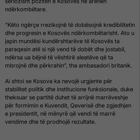
seriozisht pozitën e Kosovës në arenën
ndërkombëtare.
“Këto ngërçe rrezikojnë të dobësojnë kredibilitetin
dhe progresin e Kosovës ndërkombëtarisht. Ato u
japin mundësi kundërshtarëve të Kosovës ta
paraqesin atë si një vend të dobët dhe jostabil,
ndërsa ua bëjnë të vështirë aleatëve që ta
mbrojnë dhe përkrahin”, tha ambasadori britanik.
Ai shtoi se Kosova ka nevojë urgjente për
stabilitet politik dhe institucione funksionale, duke
theksuar se partitë duhet të arrijnë marrëveshje
për formimin e Kuvendit, Qeverisë dhe zgjedhjen
e presidentit, në mënyrë që vendi të marrë
vendime dhe të prodhojë rezultate.