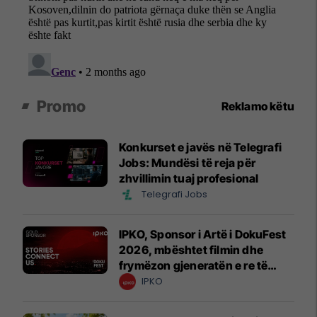
Promo
Reklamo këtu
Konkurset e javës në Telegrafi
Jobs: Mundësi të reja për
zhvillimin tuaj profesional
Telegrafi Jobs
IPKO, Sponsor i Artë i DokuFest
2026, mbështet filmin dhe
frymëzon gjeneratën e re të
krijuesve
IPKO