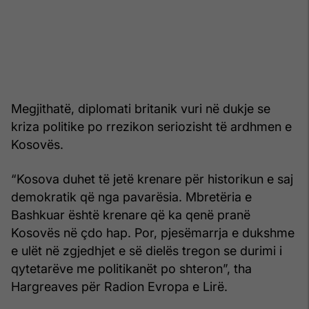
Megjithatë, diplomati britanik vuri në dukje se
kriza politike po rrezikon seriozisht të ardhmen e
Kosovës.
“Kosova duhet të jetë krenare për historikun e saj
demokratik që nga pavarësia. Mbretëria e
Bashkuar është krenare që ka qenë pranë
Kosovës në çdo hap. Por, pjesëmarrja e dukshme
e ulët në zgjedhjet e së dielës tregon se durimi i
qytetarëve me politikanët po shteron”, tha
Hargreaves për Radion Evropa e Lirë.