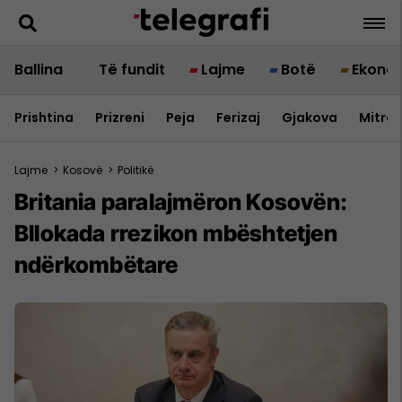
Ballina
Të fundit
Lajme
Botë
Ekono
Prishtina
Prizreni
Peja
Ferizaj
Gjakova
Mitrov
Lajme
>
Kosovë
>
Politikë
Britania paralajmëron Kosovën:
Bllokada rrezikon mbështetjen
ndërkombëtare