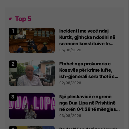
Top 5
Incidenti me vezë ndaj
Kurtit, gjithçka ndodhi në
seancën konstituive të
Kuvendit
06/08/2026
Ftohet nga prokuroria e
Kosovës për krime lufte,
ish-gjenerali serb thotë se
dikush e tradhtoi në
02/08/2026
Beograd
Një pleskavicë e ngrënë
nga Dua Lipa në Prishtinë
në orën 04:28 të mëngjesit
- dhe bota digjitale serbe
03/08/2026
shpall gjendjen e luftës