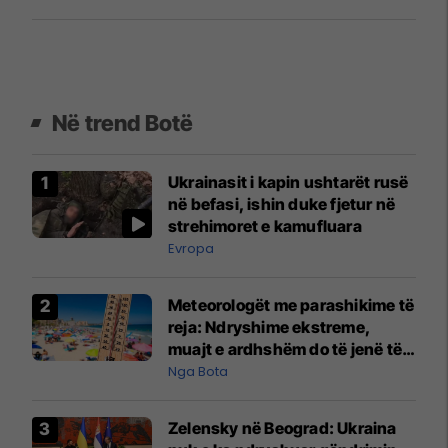
Në trend Botë
Ukrainasit i kapin ushtarët rusë
në befasi, ishin duke fjetur në
strehimoret e kamufluara
Evropa
Meteorologët me parashikime të
reja: Ndryshime ekstreme,
muajt e ardhshëm do të jenë të
pazakontë
Nga Bota
Zelensky në Beograd: Ukraina