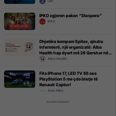
UBT
IPKO zgjeron pakon “Diaspora”
IPKO
Dhjetëra kompani Spitex, qindra
infermierë, një organizatë: Alba
Health hap dyert më 26 Qershor në
Cyrih
Alba Health
Fito iPhone 17, LED TV 65 ose
PlayStation 5 me çdo blerje të
Renault Captur!
Auto Mita