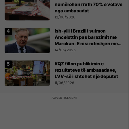
numërohen rreth 70% e votave
nga ambasadat
12/06/2026
Ish-ylli i Brazilit sulmon
Ancelottin pas barazimit me
Marokun: E nisi ndeshjen me
formacionin e gabuar
14/06/2026
KQZ fillon publikimin e
rezultateve të ambasadave,
LVV-së i shtohet një deputet
11/06/2026