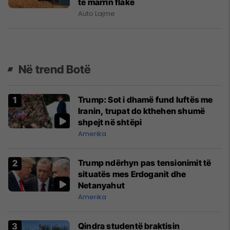
të marrin flakë
Auto Lajme
Në trend Botë
Trump: Sot i dhamë fund luftës me
Iranin, trupat do kthehen shumë
shpejt në shtëpi
Amerika
Trump ndërhyn pas tensionimit të
situatës mes Erdoganit dhe
Netanyahut
Amerika
Qindra studentë braktisin