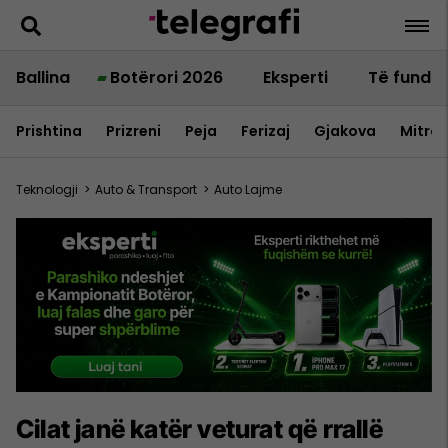
Ballina
Botërori 2026
Eksperti
Të fundit
Prishtina
Prizreni
Peja
Ferizaj
Gjakova
Mitrov
Teknologji
>
Auto & Transport
>
Auto Lajme
Cilat janë katër veturat që rrallë