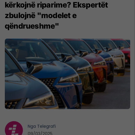
kërkojnë riparime? Ekspertët
zbulojnë "modelet e
qëndrueshme"
Nga
Telegrafi
09/03/2025