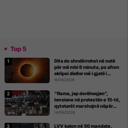
Top 5
Dita do shndërrohet në natë
për më mbi 6 minuta, po afron
eklipsi diellor më i gjatë i
shekullit të 21-të
16/06/2026
“Rama, jep dorëheqjen”,
tensione në protestën e 15-të,
qytetarët marshojnë nëpër
kryeqytet
14/06/2026
LVV kalon në 50 mandate,