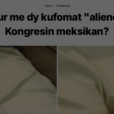
Tech
>
Shkencë
ur me dy kufomat "alien
Kongresin meksikan?