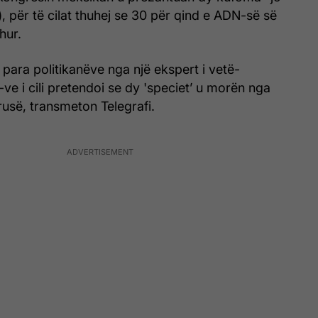
), për të cilat thuhej se 30 për qind e ADN-së së
hur.
para politikanëve nga një ekspert i vetë-
ve i cili pretendoi se dy 'speciet’ u morën nga
rusë, transmeton Telegrafi.