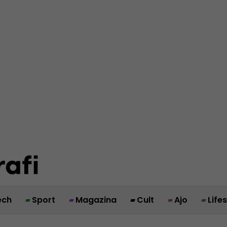
ech
Sport
Magazina
Cult
Ajo
Life