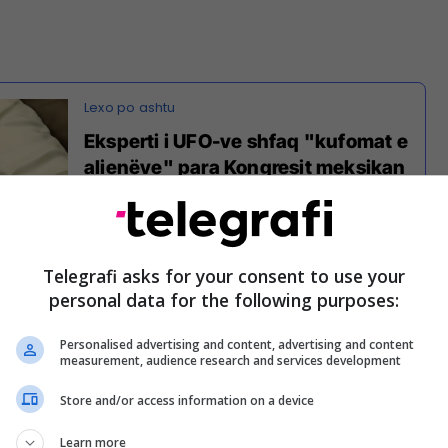
Eksperti i UFO-ve shfaq "kufomat e
alienëve" para Kongresit meksikan
Telegrafi asks for your consent to use your
pësinore amerikane NASA thotë se nuk e njeh
personal data for the following purposes:
 specieve që u prezantuan në Kongresin meksikan
yre i kishte parë vetëm në rrjetin social Twitter.
Personalised advertising and content, advertising and content
measurement, audience research and services development
që e kam parë vetëm në Twitter. Kështu kur keni
a, duhet t’i bëni ato të dhëna publike. Unë e
Store and/or access information on a device
r NASA posedon një nga mostrat më të vlefshme
Learn more