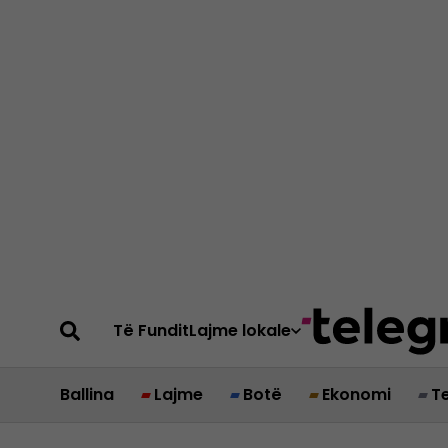
Të Fundit
Lajme lokale
Ballina
Lajme
Botë
Ekonomi
T