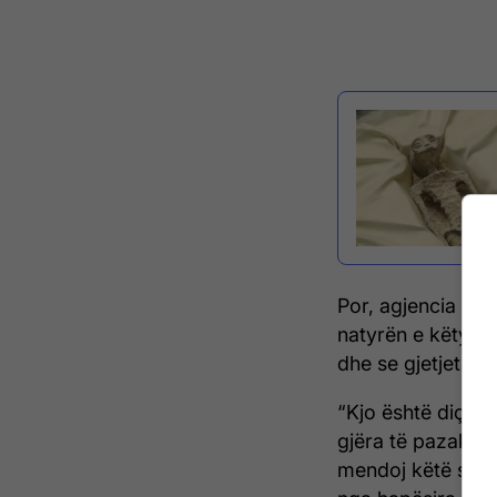
Por, agjencia ha
natyrën e këtyre
dhe se gjetjet e t
“Kjo është diçka 
gjëra të pazakont
mendoj këtë siku