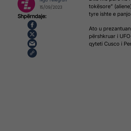
Nga
Telegrafi
tokësore” (aliene
15/09/2023
tyre ishte e panjo
Ato u prezantuan 
përshkruar i UFO-
qyteti Cusco i Pe