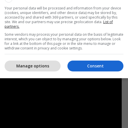
mike: gurë hënorë për shembull. Çfarë bëjmë më
disponueshme me të gjithë shkencëtarët që duan të
Your personal data will be processed and information from your device
(cookies, unique identifiers, and other device data) may be stored by,
 tha David Spergel, njëherësh edhe president i
accessed by and shared with 369 partners, or used specifically by this
site. We and our partners may use precise geolocation data.
List of
ns.
partners.
Some vendors may process your personal data on the basis of legitimate
atyrën e këtyre mostrave të prezantuara aty. Po të
interest, which you can object to by managing your options below. Look
qeverisë meksikane, nëse do të kishim diçka të
for a link at the bottom of this page or in the site menu to manage or
withdraw consent in privacy and cookie settings.
 bëja këto mostra të disponueshme për të gjithë
cor”, shtoi ai.
Manage options
Consent