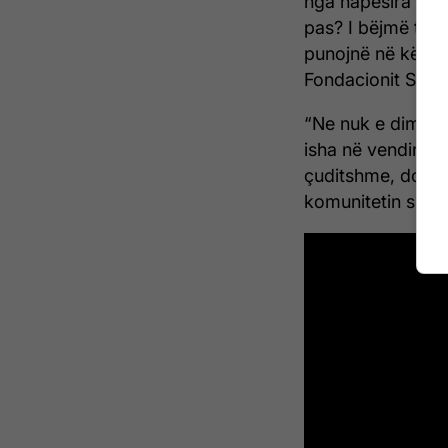
nga hapësira koz
pas? I bëjmë të 
punojnë në këtë”,
Fondacionit Simo
“Ne nuk e dimë n
isha në vendin e 
çuditshme, do t’i
komunitetin shken