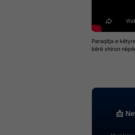
Paraqitja e këty
bërë xhiron nëpër