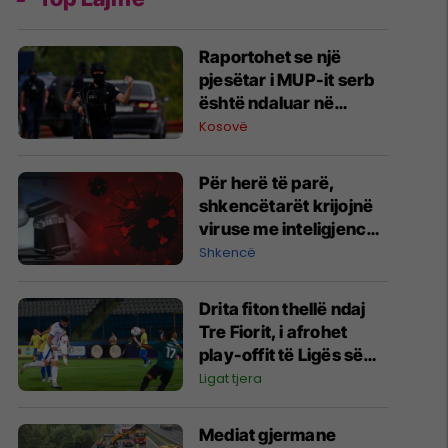
Raportohet se një
pjesëtar i MUP-it serb
është ndaluar në
Jarinë
Kosovë
Për herë të parë,
shkencëtarët krijojnë
viruse me inteligjencë
artificiale
Shkencë
Drita fiton thellë ndaj
Tre Fiorit, i afrohet
play-offit të Ligës së
Konferencës
Ligat tjera
Mediat gjermane