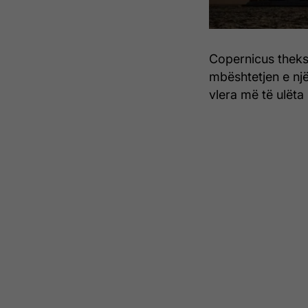
Copernicus theks
mbështetjen e një
vlera më të ulëta