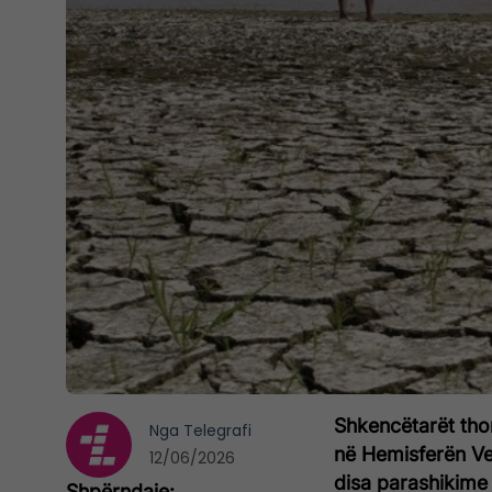
Shkencëtarët thon
Nga
Telegrafi
në Hemisferën Ver
12/06/2026
disa parashikime 