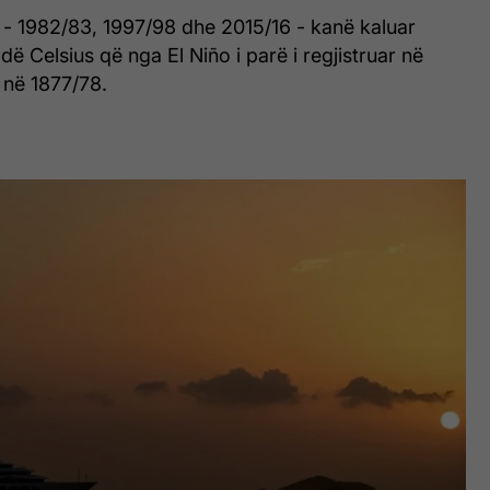
 - 1982/83, 1997/98 dhe 2015/16 - kanë kaluar
dë Celsius që nga El Niño i parë i regjistruar në
në 1877/78.