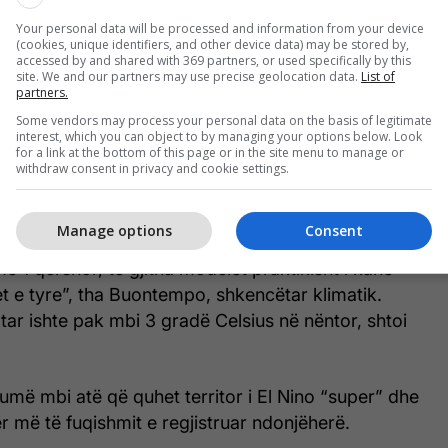
 Bashkuara, Australi dhe Japoni - në një parashikim
Your personal data will be processed and information from your device
an
france24
.
(cookies, unique identifiers, and other device data) may be stored by,
accessed by and shared with 369 partners, or used specifically by this
site. We and our partners may use precise geolocation data.
List of
d e këtyre modeleve parashikojnë se temperaturat
partners.
t në zonat kryesore të El Nino në Paqësor mund të
Some vendors may process your personal data on the basis of legitimate
interest, which you can object to by managing your options below. Look
adë Celsius ose më shumë deri në muajin nëntor -
for a link at the bottom of this page or in the site menu to manage or
htëzakonisht i lartë.
withdraw consent in privacy and cookie settings.
besueshmëria ishte vetëm 50 për qind.
Manage options
Consent
më 1 qershor, të gjitha modelet praktikisht i kanë
et e tyre”, tha Buontempo, shkencëtar klimatik.
ar ishte pak mbi 3 gradë Celsius në nëntor, shtoi
humë mbi atë që quhet territor i El Nino “super” dhe
ër më të fuqishmit e regjistruar ndonjëherë.