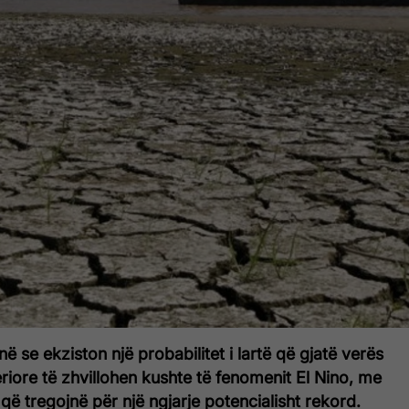
ë se ekziston një probabilitet i lartë që gjatë verës
iore të zhvillohen kushte të fenomenit El Nino, me
që tregojnë për një ngjarje potencialisht rekord.