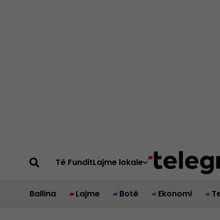
Të Fundit
Lajme lokale
Ballina
Lajme
Botë
Ekonomi
T