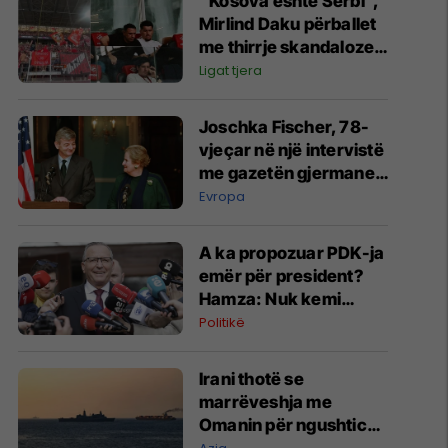
“Kosova është Serbi”,
Mirlind Daku përballet
me thirrje skandaloze
nga tifozët e Spartak
Ligat tjera
Moskës
Joschka Fischer, 78-
vjeçar në një intervistë
me gazetën gjermane
“Süddeutsche
Evropa
Zeitung” mbi zhvillimet
dramatike në botë
A ka propozuar PDK-ja
emër për president?
Hamza: Nuk kemi
diskutuar për poste
Politikë
Irani thotë se
marrëveshja me
Omanin për ngushticën