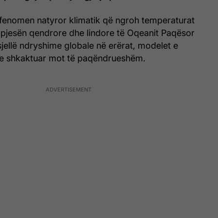
ë fenomen natyror klimatik që ngroh temperaturat
 pjesën qendrore dhe lindore të Oqeanit Paqësor
sjellë ndryshime globale në erërat, modelet e
ke shkaktuar mot të paqëndrueshëm.