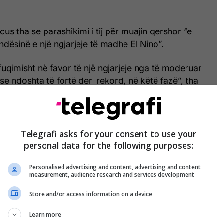
us tha se parashikimi i tij për muajin qershor “e
dësinë e një ngjarjeje të madhe El Nino”.
uqimisht në favor të një ngjarjeje nga të moderuar
ose ndoshta të fortë deri rekord, në këtë fazë”, tha
mit, Carlo Buontempo, për AFP.
Telegrafi asks for your consent to use your
Pse po shohim rekorde temperaturash
personal data for the following purposes:
gjithnjë e më ekstreme?
Personalised advertising and content, advertising and content
measurement, audience research and services development
Store and/or access information on a device
 kombinon parashikimet për El Nino nga nëntë prej
e meteorologjike në botë - përfshirë ato në
Learn more