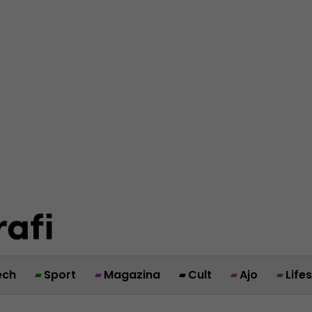
ech
Sport
Magazina
Cult
Ajo
Life