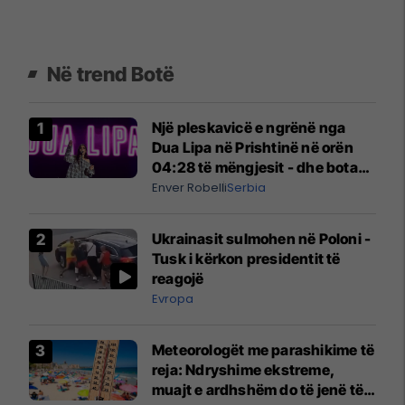
Në trend Botë
Një pleskavicë e ngrënë nga
Dua Lipa në Prishtinë në orën
04:28 të mëngjesit - dhe bota
digjitale serbe shpall gjendjen e
Enver Robelli
Serbia
luftës
Ukrainasit sulmohen në Poloni -
Tusk i kërkon presidentit të
reagojë
Evropa
Meteorologët me parashikime të
reja: Ndryshime ekstreme,
muajt e ardhshëm do të jenë të