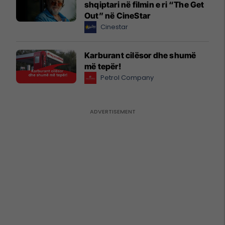
shqiptari në filmin e ri “The Get
Out” në CineStar
Cinestar
Karburant cilësor dhe shumë
më tepër!
Petrol Company