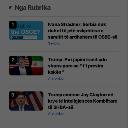
Nga Rubrika
Ivana Stradner: Serbia nuk
duhet të jetë mikpritëse e
samitit të ardhshëm të OSBE-së
Serbia
Trump: Po i japim Iranit çdo
shans para se “t'i presim
kokën"
Amerika
Trump emëron Jay Clayton në
krye të Inteligjencës Kombëtare
të SHBA-së
Amerika