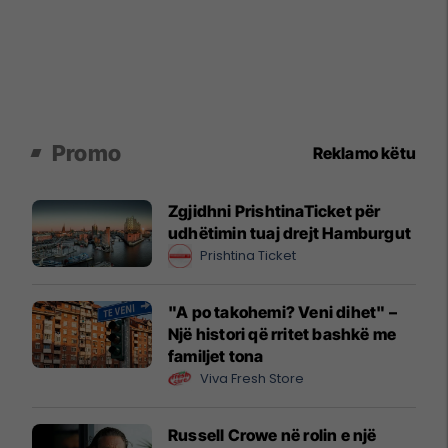
Promo
Reklamo këtu
Zgjidhni PrishtinaTicket për
udhëtimin tuaj drejt Hamburgut
Prishtina Ticket
"A po takohemi? Veni dihet" –
Një histori që rritet bashkë me
familjet tona
Viva Fresh Store
Russell Crowe në rolin e një