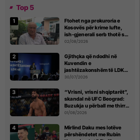
Top 5
Ftohet nga prokuroria e
Kosovës për krime lufte,
ish-gjenerali serb thotë se
dikush e tradhtoi në
02/08/2026
Beograd
Gjithçka që ndodhi në
Kuvendin e
jashtëzakonshëm të LDK-
së
30/07/2026
“Vrisni, vrisni shqiptarët”,
skandal në UFC Beograd:
Buzukja u përball me thirrje
anti-shqiptare nga
01/08/2026
tribunat
Mirlind Daku mes lotëve
përshëndetet me Rubin