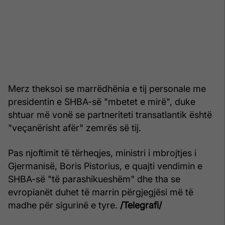
Merz theksoi se marrëdhënia e tij personale me
presidentin e SHBA-së "mbetet e mirë", duke
shtuar më vonë se partneriteti transatlantik është
"veçanërisht afër" zemrës së tij.
Pas njoftimit të tërheqjes, ministri i mbrojtjes i
Gjermanisë, Boris Pistorius, e quajti vendimin e
SHBA-së "të parashikueshëm" dhe tha se
evropianët duhet të marrin përgjegjësi më të
madhe për sigurinë e tyre.
/Telegrafi/