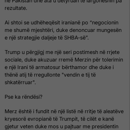
në Pakistan dhe ata u detyruan të largoheshin pa
rezultate.
Ai shtoi se udhëheqësit iranianë po “negocionin
me shumë mjeshtëri, duke denoncuar mungesën
e një strategjie daljeje të SHBA-së”.
Trump u përgjigj me një seri postimesh në rrjete
sociale, duke akuzuar rremë Merzin për tolerimin
e një Irani të armatosur bërthamor dhe duke i
thënë atij të rregullonte "vendin e tij të
shkatërruar".
Pse ka rëndësi?
Merz është i fundit në një listë në rritje të aleatëve
kryesorë evropianë të Trumpit, të cilët e kanë
gjetur veten duke mos u pajtuar me presidentin