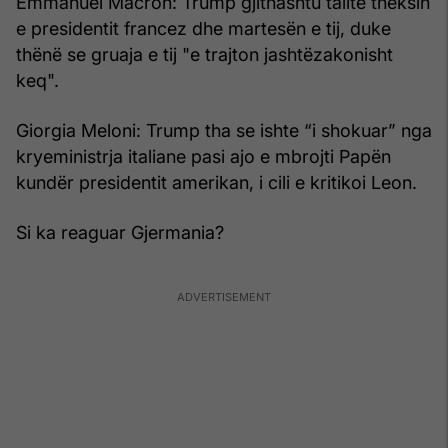
Emmanuel Macron: Trump gjithashtu tallte theksin
e presidentit francez dhe martesën e tij, duke
thënë se gruaja e tij "e trajton jashtëzakonisht
keq".
Giorgia Meloni: Trump tha se ishte “i shokuar” nga
kryeministrja italiane pasi ajo e mbrojti Papën
kundër presidentit amerikan, i cili e kritikoi Leon.
Si ka reaguar Gjermania?