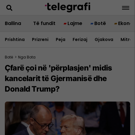
Ballina
Të fundit
Lajme
Botë
Ekono
Prishtina
Prizreni
Peja
Ferizaj
Gjakova
Mitrov
Botë
>
Nga Bota
Çfarë çoi në 'përplasjen' midis
kancelarit të Gjermanisë dhe
Donald Trump?