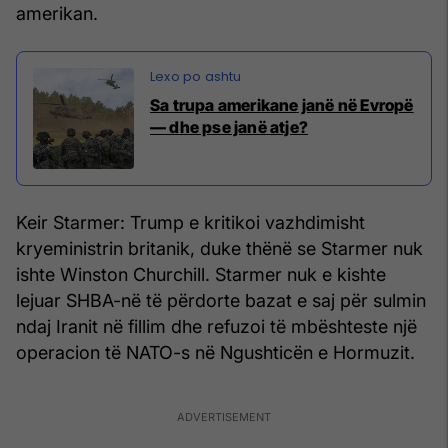
amerikan.
Sa trupa amerikane janë në Evropë
— dhe pse janë atje?
Keir Starmer: Trump e kritikoi vazhdimisht
kryeministrin britanik, duke thënë se Starmer nuk
ishte Winston Churchill. Starmer nuk e kishte
lejuar SHBA-në të përdorte bazat e saj për sulmin
ndaj Iranit në fillim dhe refuzoi të mbështeste një
operacion të NATO-s në Ngushticën e Hormuzit.