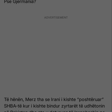
Pse Gjermania?
Të hënën, Merz tha se Irani i kishte “poshtëruar”
SHBA-të kur i kishte bindur zyrtarët të udhëtonin