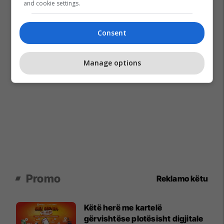
and cookie settings.
Consent
Manage options
Promo
Reklamo këtu
Këtë herë me kartelë
gërvishtëse plotësisht digjitale