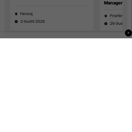
Manager
Ferizaj
Prishtinë
3 Gusht 2026
29 Gusht 2
×