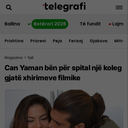
Ballina
Botërori 2026
Të fundit
Lajme
Prishtina
Prizreni
Peja
Ferizaj
Gjakova
Mitrov
Magazina
>
Yjet
Can Yaman bën për spital një koleg
gjatë xhirimeve filmike