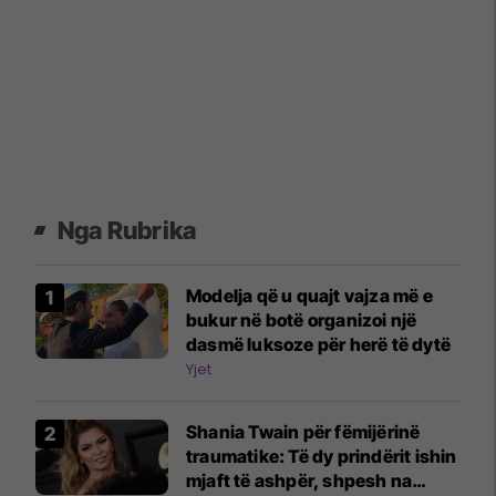
Nga Rubrika
Modelja që u quajt vajza më e
bukur në botë organizoi një
dasmë luksoze për herë të dytë
Yjet
Shania Twain për fëmijërinë
traumatike: Të dy prindërit ishin
mjaft të ashpër, shpesh na