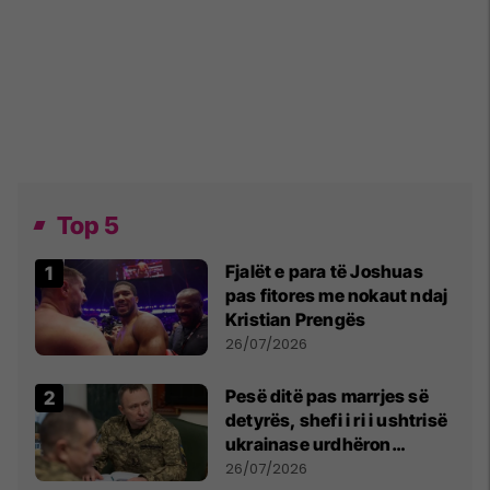
Top 5
Fjalët e para të Joshuas
pas fitores me nokaut ndaj
Kristian Prengës
26/07/2026
Pesë ditë pas marrjes së
detyrës, shefi i ri i ushtrisë
ukrainase urdhëron
kontroll të madh
26/07/2026