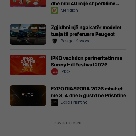
dhe mbi 40 mijë shpërblime
instant!
Meridian
Zgjidhni një nga katër modelet
tuaja të preferuara Peugeot
Peugot Kosova
IPKO vazhdon partneritetin me
Sunny Hill Festival 2026
IPKO
EXPO DIASPORA 2026 mbahet
më 3, 4 dhe 5 gusht në Prishtinë
Expo Prishtina