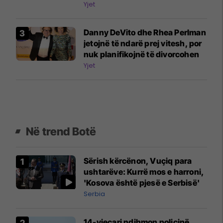
rrihnin
Yjet
Danny DeVito dhe Rhea Perlman
jetojnë të ndarë prej vitesh, por
nuk planifikojnë të divorcohen
Yjet
Në trend Botë
Sërish kërcënon, Vuçiq para
ushtarëve: Kurrë mos e harroni,
'Kosova është pjesë e Serbisë'
Serbia
14-vjeçari ndihmon policinë