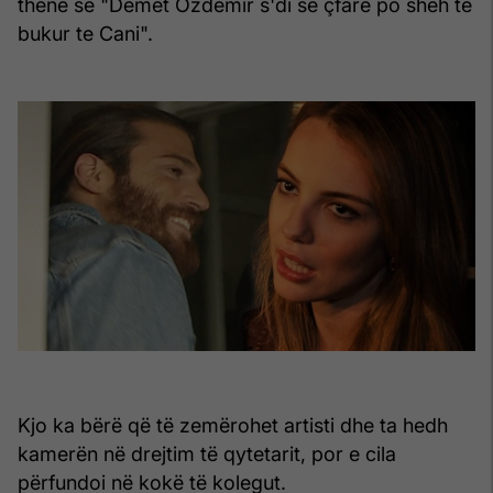
thënë se "Demet Ozdemir s'di se çfarë po sheh të
bukur te Cani".
Kjo ka bërë që të zemërohet artisti dhe ta hedh
kamerën në drejtim të qytetarit, por e cila
përfundoi në kokë të kolegut.