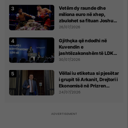
Vetëm dy raunde dhe
miliona euro në xhep,
zbulohet sa fituan Joshua
e Prenga
26/07/2026
Gjithçka që ndodhi në
Kuvendin e
jashtëzakonshëm të LDK-
së
30/07/2026
Vëllai iu etiketua si pjesëtar
i grupit të Arkanit, Drejtori i
Ekonomisë në Prizren
mohon pretendimet
24/07/2026