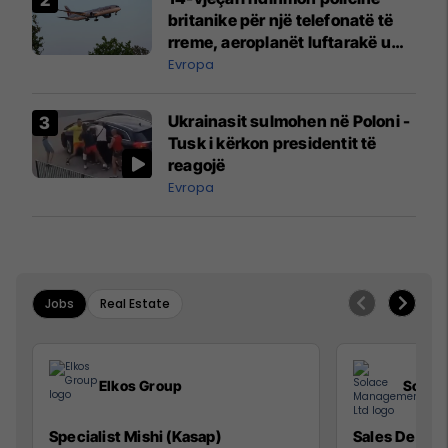
britanike për një telefonatë të
rreme, aeroplanët luftarakë u
ngritën në ajër për të
Evropa
interceptuar fluturaken e Qatar
Airways që po shkonte drejt
Ukrainasit sulmohen në Poloni -
Mançesterit
Tusk i kërkon presidentit të
reagojë
Evropa
Jobs
Real Estate
Elkos Group
Solac
Specialist Mishi (Kasap)
Sales Devel