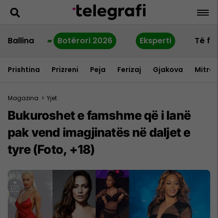
Ballina
Botërori 2026
Eksperti
Të fu
Prishtina
Prizreni
Peja
Ferizaj
Gjakova
Mitrov
Magazina
>
Yjet
Bukuroshet e famshme që i lanë
pak vend imagjinatës në daljet e
tyre (Foto, +18)