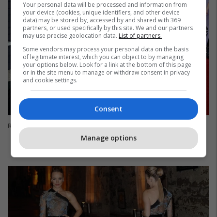
Your personal data will be processed and information from
your device (cookies, unique identifiers, and other device
data) may be stored by, accessed by and shared with 369
partners, or used specifically by this site. We and our partners
may use precise geolocation data.
List of partners.
Some vendors may process your personal data on the basis
of legitimate interest, which you can object to by managing
your options below. Look for a link at the bottom of this page
or in the site menu to manage or withdraw consent in privacy
and cookie settings.
Consent
Rita Ora
Manage options