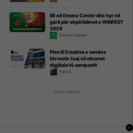
Bli në Emona Center dhe hyr në
garë për shpërblimet e WINFEST
2026
Emona Center
Plan B Creative e vendos
biznesin tuaj në ekranet
digjitale të aeroportit
Plan B
×