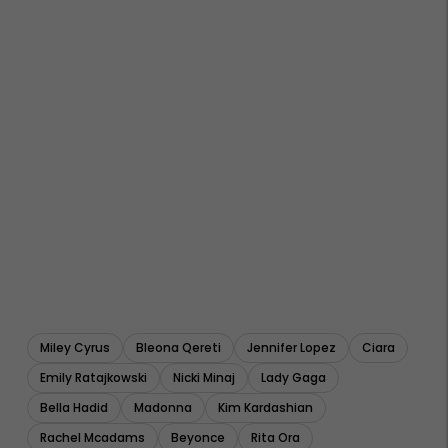
Miley Cyrus
Bleona Qereti
Jennifer Lopez
Ciara
Emily Ratajkowski
Nicki Minaj
Lady Gaga
Bella Hadid
Madonna
Kim Kardashian
Rachel Mcadams
Beyonce
Rita Ora