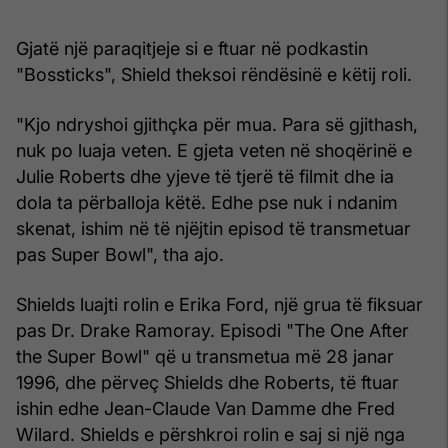
Gjatë një paraqitjeje si e ftuar në podkastin
"Bossticks", Shield theksoi rëndësinë e këtij roli.
"Kjo ndryshoi gjithçka për mua. Para së gjithash,
nuk po luaja veten. E gjeta veten në shoqërinë e
Julie Roberts dhe yjeve të tjerë të filmit dhe ia
dola ta përballoja këtë. Edhe pse nuk i ndanim
skenat, ishim në të njëjtin episod të transmetuar
pas Super Bowl", tha ajo.
Shields luajti rolin e Erika Ford, një grua të fiksuar
pas Dr. Drake Ramoray. Episodi "The One After
the Super Bowl" që u transmetua më 28 janar
1996, dhe përveç Shields dhe Roberts, të ftuar
ishin edhe Jean-Claude Van Damme dhe Fred
Wilard. Shields e përshkroi rolin e saj si një nga