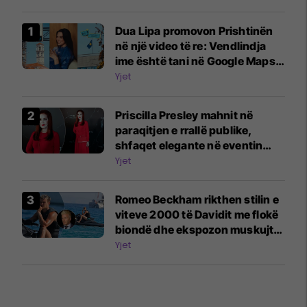
Dua Lipa promovon Prishtinën
në një video të re: Vendlindja
ime është tani në Google Maps
Street View
Yjet
Priscilla Presley mahnit në
paraqitjen e rrallë publike,
shfaqet elegante në eventin
luksoz në Majorka
Yjet
Romeo Beckham rikthen stilin e
viteve 2000 të Davidit me flokë
biondë dhe ekspozon muskujt
gjatë pushimeve familjare në
Yjet
Ibiza