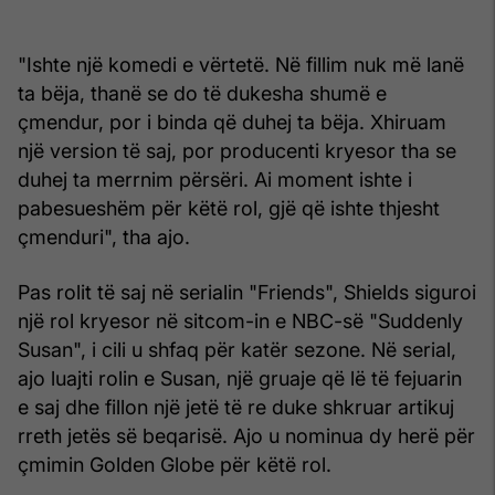
"Ishte një komedi e vërtetë. Në fillim nuk më lanë
ta bëja, thanë se do të dukesha shumë e
çmendur, por i binda që duhej ta bëja. Xhiruam
një version të saj, por producenti kryesor tha se
duhej ta merrnim përsëri. Ai moment ishte i
pabesueshëm për këtë rol, gjë që ishte thjesht
çmenduri", tha ajo.
Pas rolit të saj në serialin "Friends", Shields siguroi
një rol kryesor në sitcom-in e NBC-së "Suddenly
Susan", i cili u shfaq për katër sezone. Në serial,
ajo luajti rolin e Susan, një gruaje që lë të fejuarin
e saj dhe fillon një jetë të re duke shkruar artikuj
rreth jetës së beqarisë. Ajo u nominua dy herë për
çmimin Golden Globe për këtë rol.