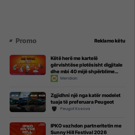
Promo
Reklamo këtu
Këtë herë me kartelë
gërvishtëse plotësisht digjitale
dhe mbi 40 mijë shpërblime
instant!
Meridian
Zgjidhni një nga katër modelet
tuaja të preferuara Peugeot
Peugot Kosova
IPKO vazhdon partneritetin me
Sunny Hill Festival 2026