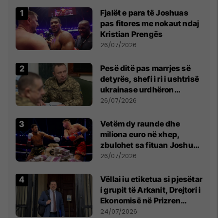
Fjalët e para të Joshuas
pas fitores me nokaut ndaj
Kristian Prengës
26/07/2026
Pesë ditë pas marrjes së
detyrës, shefi i ri i ushtrisë
ukrainase urdhëron
kontroll të madh
26/07/2026
Vetëm dy raunde dhe
miliona euro në xhep,
zbulohet sa fituan Joshua
e Prenga
26/07/2026
Vëllai iu etiketua si pjesëtar
i grupit të Arkanit, Drejtori i
Ekonomisë në Prizren
mohon pretendimet
24/07/2026