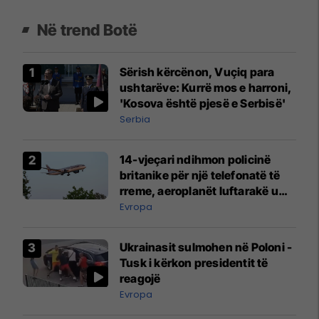
Në trend Botë
Sërish kërcënon, Vuçiq para
ushtarëve: Kurrë mos e harroni,
'Kosova është pjesë e Serbisë'
Serbia
14-vjeçari ndihmon policinë
britanike për një telefonatë të
rreme, aeroplanët luftarakë u
ngritën në ajër për të
Evropa
interceptuar fluturaken e Qatar
Airways që po shkonte drejt
Ukrainasit sulmohen në Poloni -
Mançesterit
Tusk i kërkon presidentit të
reagojë
Evropa