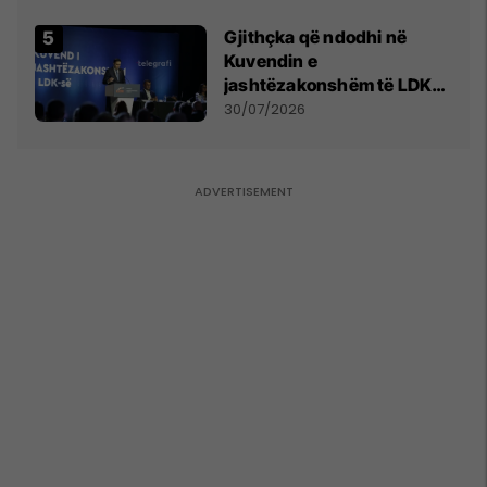
Gjithçka që ndodhi në
Kuvendin e
jashtëzakonshëm të LDK-
së
30/07/2026