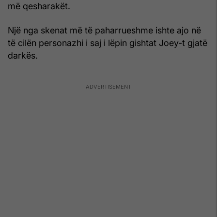
më qesharakët.
Një nga skenat më të paharrueshme ishte ajo në
të cilën personazhi i saj i lëpin gishtat Joey-t gjatë
darkës.