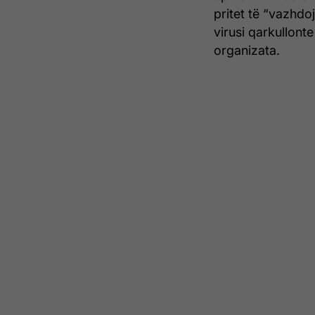
pritet të “vazhdo
virusi qarkullont
organizata.