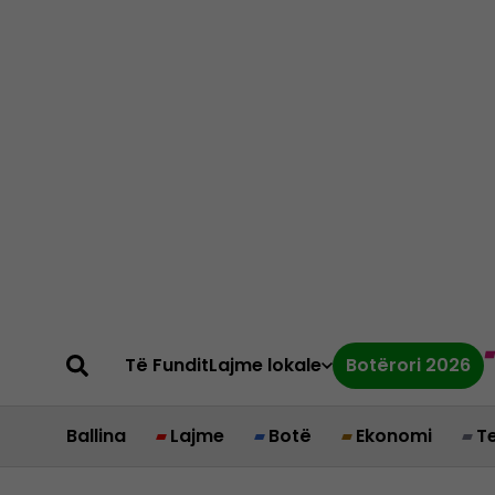
Të Fundit
Lajme lokale
Botërori 2026
Ballina
Lajme
Botë
Ekonomi
T