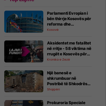
Parlamenti Evropian i
bën thirrje Kosovës për
reforma dhe
institucione
Kosovë
funksionale
Aksidentet me fatalitet
në rritje - 58 viktima në
rrugët e Kosovës për
shtatë muaj
Kronika e Zezë
Një banesë e
shkrumbuar në
Postribë të Shkodrës,
dyshohet për një fëmijë
Shqipëri
të vdekur
Prokuroria Speciale