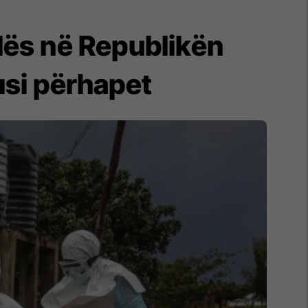
lës në Republikën
usi përhapet