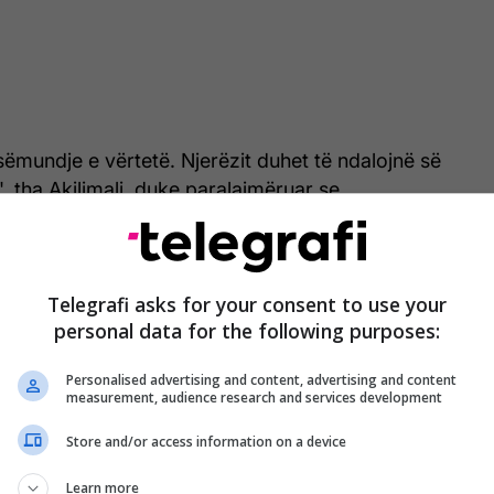
sëmundje e vërtetë. Njerëzit duhet të ndalojnë së
, tha Akilimali, duke paralajmëruar se
et rreth virusit dhe qëndrimet e shkujdesura po
baj maskën time të fytyrës. Por sa i përket
Telegrafi asks for your consent to use your
personal data for the following purposes:
në, ata mund të kenë ose jo maska", i tha Akilimali
terren që punonte për CNN.
Personalised advertising and content, advertising and content
measurement, audience research and services development
 dhe Kivu të Veriut, dy provincat më të prekura nga
ë se nuk po përballen vetëm me reagimin e vonuar
Store and/or access information on a device
por edhe me dezinformimin shëndetësor dhe një
Learn more