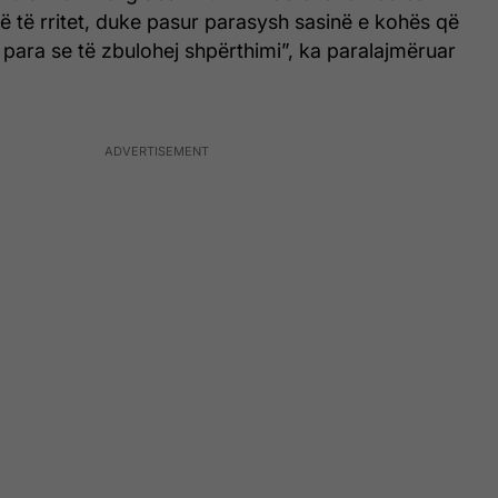
jë të rritet, duke pasur parasysh sasinë e kohës që
e para se të zbulohej shpërthimi”, ka paralajmëruar