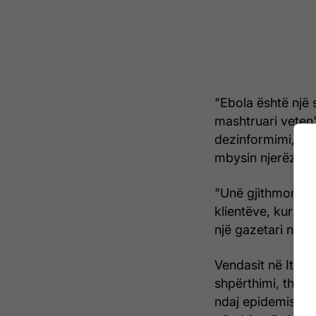
"Ebola është një 
mashtruari veten"
dezinformimi, mit
mbysin njerëz.
"Unë gjithmonë m
klientëve, kur vij
një gazetari në 
Vendasit në Ituri
shpërthimi, thon
ndaj epidemisë, 