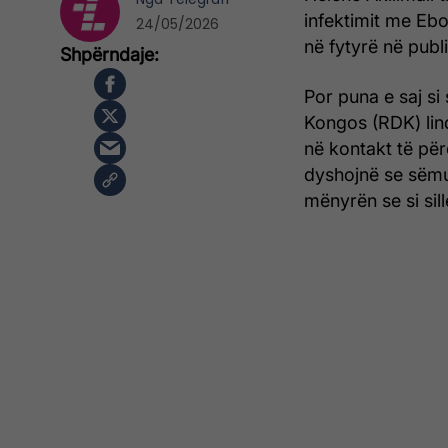
infektimit me Ebo
24/05/2026
në fytyrë në publi
Por puna e saj si
Kongos (RDK) lind
në kontakt të për
dyshojnë se sëmun
mënyrën se si sil