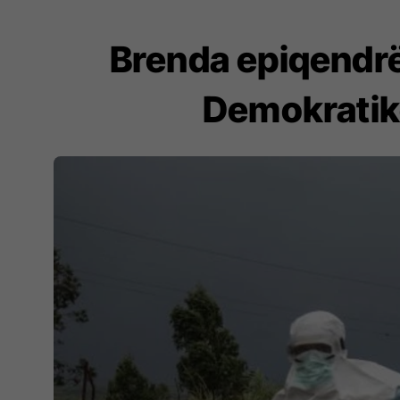
Brenda epiqendrë
Demokratike