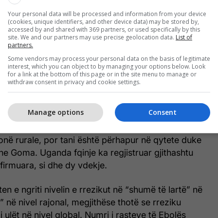
desur ndaj maskave të fytyrës në komunitetet e
Your personal data will be processed and information from your device
(cookies, unique identifiers, and other device data) may be stored by,
accessed by and shared with 369 partners, or used specifically by this
site. We and our partners may use precise geolocation data.
List of
jerëz që vdesin, menduam se ishte shaka, por tani
partners.
e është e vërtetë. Sëmundja është padyshim këtu”,
Some vendors may process your personal data on the basis of legitimate
jë banor i qytetit të Bunias, kryeqyteti i Provincës
interest, which you can object to by managing your options below. Look
for a link at the bottom of this page or in the site menu to manage or
withdraw consent in privacy and cookie settings.
ore e Shëndetësisë ka thënë se të paktën 177
Manage options
Consent
se lidhen me shpërthimin e Ebolës në RDK, me gati
uara deri më tani. Shpërthimi besohet se ka
zonë rurale, por tani është përhapur në qytete duke
he Goma. Uganda fqinje ka regjistruar gjithashtu
firmuara, si dhe dy vdekje.
n e ngriti nivelin e rrezikut në “shumë të lartë” në
” në nivel rajonal, megjithëse thotë se rreziku
 ulët në nivel global. Numri i rasteve të Ebolës