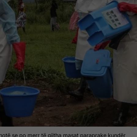
thotë se po merr të gjitha masat paraprake kundër