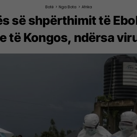
Botë
>
Nga Bota
>
Afrika
s së shpërthimit të Ebo
 të Kongos, ndërsa vir