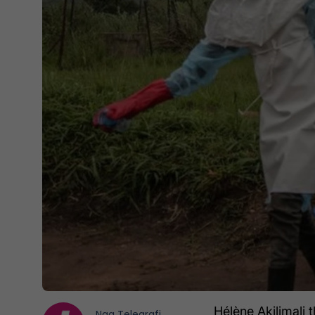
Hélène Akilimali 
Nga
Telegrafi