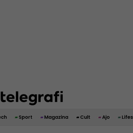
ech
Sport
Magazina
Cult
Ajo
Life