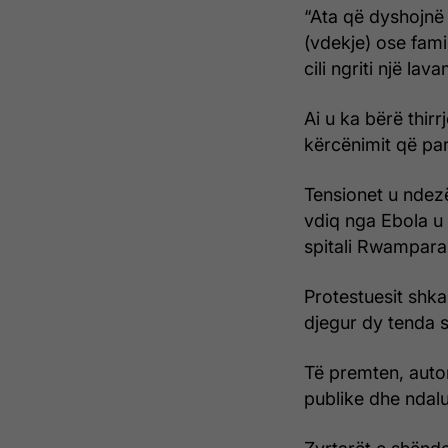
“Ata që dyshojnë
(vdekje) ose famil
cili ngriti një lav
Ai u ka bërë thirr
kërcënimit që par
Tensionet u ndezën
vdiq nga Ebola u 
spitali Rwampara,
Protestuesit shka
djegur dy tenda s
Të premten, autor
publike dhe ndalu