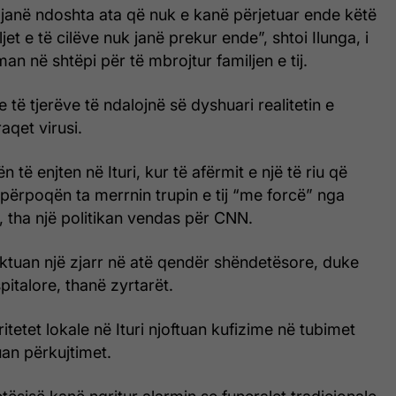
 janë ndoshta ata që nuk e kanë përjetuar ende këtë
jet e të cilëve nuk janë prekur ende”, shtoi Ilunga, i
aman në shtëpi për të mbrojtur familjen e tij.
je të tjerëve të ndalojnë së dyshuari realitetin e
aqet virusi.
 të enjten në Ituri, kur të afërmit e një të riu që
përpoqën ta merrnin trupin e tij “me forcë” nga
 tha një politikan vendas për CNN.
ktuan një zjarr në atë qendër shëndetësore, duke
pitalore, thanë zyrtarët.
itetet lokale në Ituri njoftuan kufizime në tubimet
an përkujtimet.