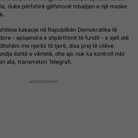
la, duke përfshirë gjithmonë mbajtjen e një maske
k.
 shitëse kakaoje në Republikën Demokratike të
ore - epiqendra e shpërthimit të fundit - e sjell atë
ditshëm me njerëz të tjerë, disa prej të cilëve
dja është e vërtetë, dhe ajo nuk ka kontroll mbi
len ata, transmeton Telegrafi.