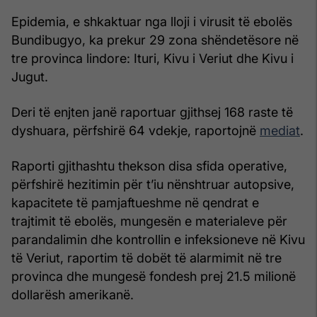
Epidemia, e shkaktuar nga lloji i virusit të ebolës
Bundibugyo, ka prekur 29 zona shëndetësore në
tre provinca lindore: Ituri, Kivu i Veriut dhe Kivu i
Jugut.
Deri të enjten janë raportuar gjithsej 168 raste të
dyshuara, përfshirë 64 vdekje, raportojnë
mediat
.
Raporti gjithashtu thekson disa sfida operative,
përfshirë hezitimin për t’iu nënshtruar autopsive,
kapacitete të pamjaftueshme në qendrat e
trajtimit të ebolës, mungesën e materialeve për
parandalimin dhe kontrollin e infeksioneve në Kivu
të Veriut, raportim të dobët të alarmimit në tre
provinca dhe mungesë fondesh prej 21.5 milionë
dollarësh amerikanë.