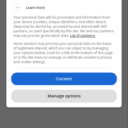
Learn more
Your personal data will be processed and information from
your device (cookies, unique identifiers, and other device
data) may be stored by, accessed by and shared with 369
partners, or used specifically by this site. We and our partners
Ebola
Kongo
may use precise geolocation data.
List of partners.
Some vendors may process your personal data on the basis
of legitimate interest, which you can object to by managing
your options below. Look for a link at the bottom of this page
or in the site menu to manage or withdraw consent in privacy
and cookie settings.
Consent
Manage options