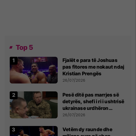
Top 5
Fjalët e para të Joshuas
pas fitores me nokaut ndaj
Kristian Prengës
26/07/2026
Pesë ditë pas marrjes së
detyrës, shefi i ri i ushtrisë
ukrainase urdhëron
kontroll të madh
26/07/2026
Vetëm dy raunde dhe
miliona euro në xhep,