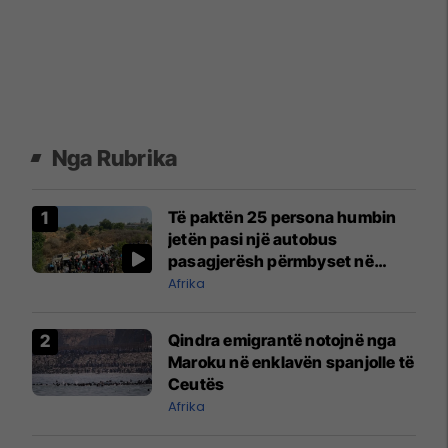
Nga Rubrika
Të paktën 25 persona humbin
jetën pasi një autobus
pasagjerësh përmbyset në
Algjeri
Afrika
Qindra emigrantë notojnë nga
Maroku në enklavën spanjolle të
Ceutës
Afrika