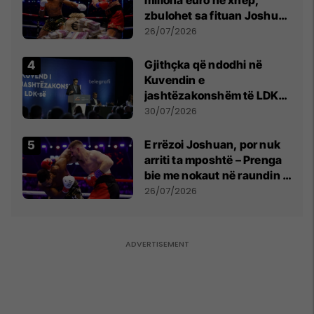
zbulohet sa fituan Joshua
e Prenga
26/07/2026
Gjithçka që ndodhi në
Kuvendin e
jashtëzakonshëm të LDK-
së
30/07/2026
E rrëzoi Joshuan, por nuk
arriti ta mposhtë – Prenga
bie me nokaut në raundin e
dytë
26/07/2026