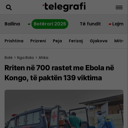
Ballina
Botërori 2026
Të fundit
Lajme
Prishtina
Prizreni
Peja
Ferizaj
Gjakova
Mitrov
Botë
>
Nga Bota
>
Afrika
Rriten në 700 rastet me Ebola në
Kongo, të paktën 139 viktima