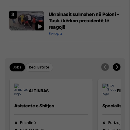
interceptuar fluturaken e Qatar
Airways që po shkonte drejt
Ukrainasit sulmohen në Poloni -
Mançesterit
Tusk i kërkon presidentit të
reagojë
Evropa
Jobs
Real Estate
ALTINBAS
Elkos
Asistente e Shitjes
Specialist Mi
Prishtinë
Ferizaj