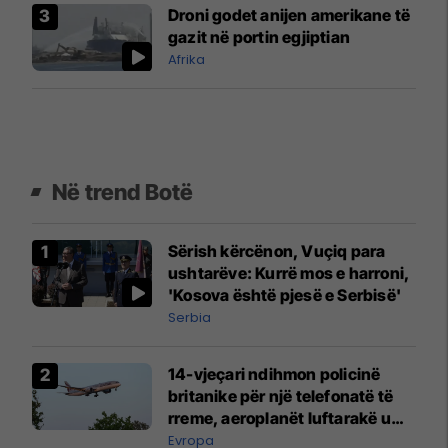
Droni godet anijen amerikane të
gazit në portin egjiptian
Afrika
Në trend Botë
Sërish kërcënon, Vuçiq para
ushtarëve: Kurrë mos e harroni,
'Kosova është pjesë e Serbisë'
Serbia
14-vjeçari ndihmon policinë
britanike për një telefonatë të
rreme, aeroplanët luftarakë u
ngritën në ajër për të
Evropa