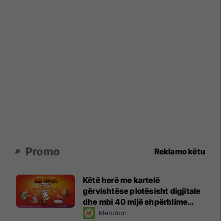
Promo
Reklamo këtu
Këtë herë me kartelë
gërvishtëse plotësisht digjitale
dhe mbi 40 mijë shpërblime
instant!
Meridian