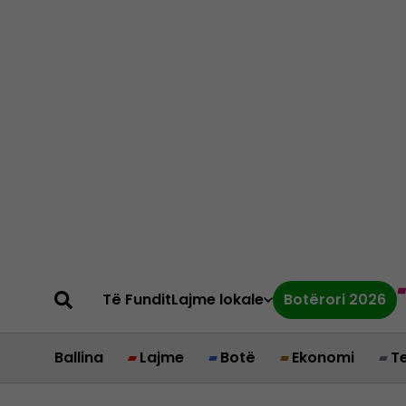
Të Fundit
Lajme lokale
Botërori 2026
Ballina
Lajme
Botë
Ekonomi
T