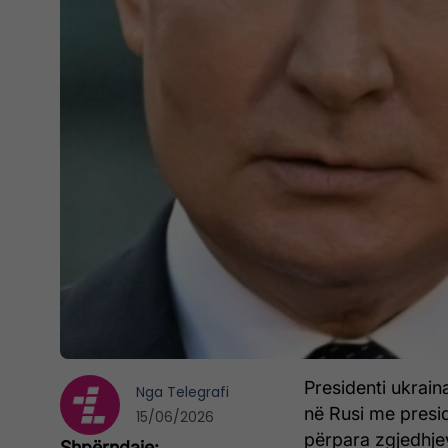
Presidenti ukrai
Nga
Telegrafi
në Rusi me presid
15/06/2026
përpara zgjedhjev