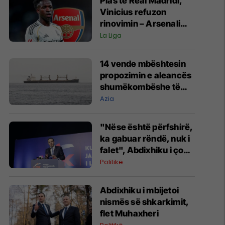
Plas te Real Madridi,
Vinicius refuzon
rinovimin – Arsenali
gati ofertën 140
La Liga
milionëshe
14 vende mbështesin
propozimin e aleancës
shumëkombëshe të
mbrojtjes detare të
Azia
udhëhequr nga Arabia
Saudite
"Nëse është përfshirë,
ka gabuar rëndë, nuk i
falet", Abdixhiku i çon
“selam” Përparim
Politikë
Ramës
Abdixhiku i mbijetoi
nismës së shkarkimit,
flet Muhaxheri