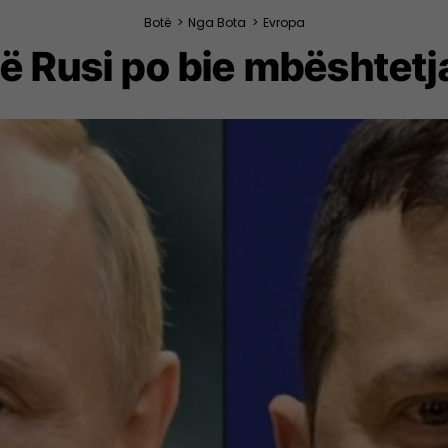
Botë
>
Nga Bota
>
Evropa
ë Rusi po bie mbështetja