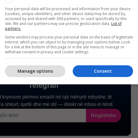
një marrëveshje do të duhet të arrihet me dikë
Your personal data will be processed and information from your device
(cookies, unique identifiers, and other device data) may be stored by,
 dikë që nuk e mbyll veten nga realiteti”, tha ai. /AA/
accessed by and shared with 369 partners, or used specifically by this
site. We and our partners may use precise geolocation data.
List of
partners.
Some vendors may process your personal data on the basis of legitimate
interest, which you can object to by managing your options below. Look
for a link at the bottom of this page or in the site menu to manage or
withdraw consent in privacy and cookie settings.
Manage options
Consent