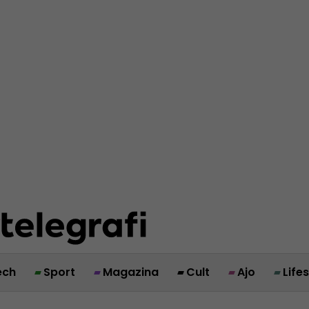
ech
Sport
Magazina
Cult
Ajo
Life