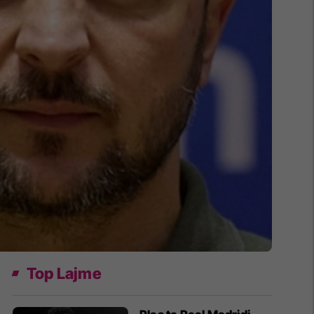
Top Lajme