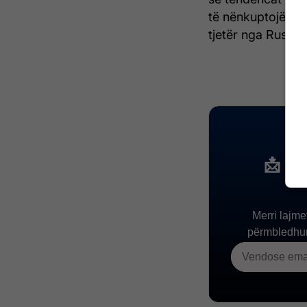
të nënkuptojë se 
tjetër nga Rusia –