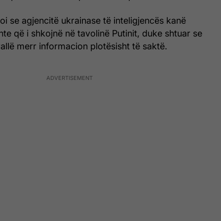
i se agjencitë ukrainase të inteligjencës kanë
e që i shkojnë në tavolinë Putinit, duke shtuar se
allë merr informacion plotësisht të saktë.