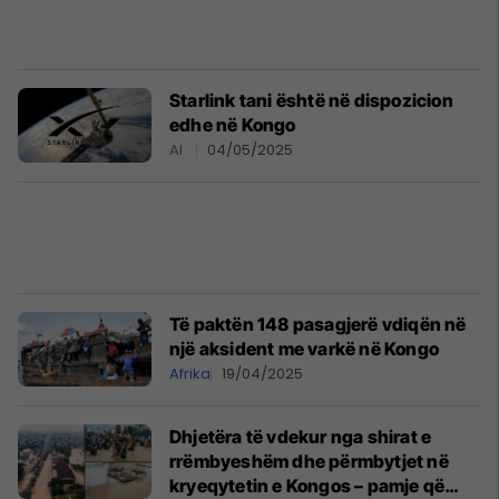
Starlink tani është në dispozicion
edhe në Kongo
AI
04/05/2025
Të paktën 148 pasagjerë vdiqën në
një aksident me varkë në Kongo
Afrika
19/04/2025
Dhjetëra të vdekur nga shirat e
rrëmbyeshëm dhe përmbytjet në
kryeqytetin e Kongos – pamje që