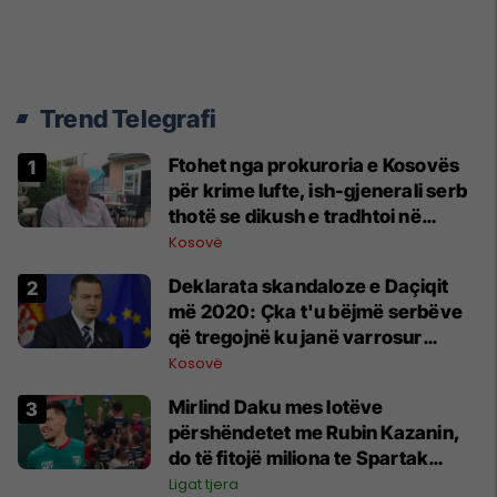
Trend Telegrafi
Ftohet nga prokuroria e Kosovës
për krime lufte, ish-gjenerali serb
thotë se dikush e tradhtoi në
Beograd
Kosovë
​Deklarata skandaloze e Daçiqit
më 2020: Çka t'u bëjmë serbëve
që tregojnë ku janë varrosur
shqiptarët në Serbi
Kosovë
Mirlind Daku mes lotëve
përshëndetet me Rubin Kazanin,
do të fitojë miliona te Spartak
Moska
Ligat tjera