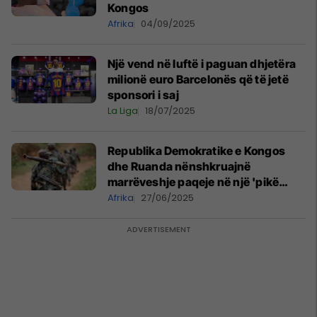
Kongos
Afrika
04/09/2025
Një vend në luftë i paguan dhjetëra
milionë euro Barcelonës që të jetë
sponsori i saj
La Liga
18/07/2025
Republika Demokratike e Kongos
dhe Ruanda nënshkruajnë
marrëveshje paqeje në një 'pikë
kthese' pas viteve të luftës
Afrika
27/06/2025