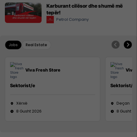
Karburant cilësor dhe shumë më
tepër!
Petrol Company
Jobs
Real Estate
Viva Fresh Store
Viva 
Sektorist/e
Sektorist/e
Xërxë
Deçan
8 Gusht 2026
8 Gusht 2