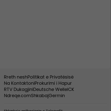
Rreth nesh
Politikat e Privatësisë
Na Kontaktoni
Prokurimi i Hapur
RTV Dukagjini
Deutsche Welle
ICK
Ndreqe.com
Shkabaj
Germin