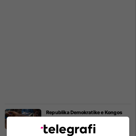
Republika Demokratike e Kongos
fillon vaksinimin kundër Lisë së
majmunit
Afrika
06/10/2024