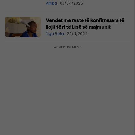
tregojnë situatën e rëndë atje
Afrika
07/04/2025
Vendet me raste të konfirmuara të
llojit të ri të Lisë së majmunit
Nga Bota
29/11/2024