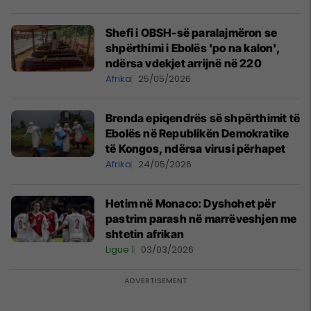
Shefi i OBSH-së paralajmëron se
shpërthimi i Ebolës 'po na kalon',
ndërsa vdekjet arrijnë në 220
Afrika
25/05/2026
Brenda epiqendrës së shpërthimit të
Ebolës në Republikën Demokratike
të Kongos, ndërsa virusi përhapet
Afrika
24/05/2026
Hetim në Monaco: Dyshohet për
pastrim parash në marrëveshjen me
shtetin afrikan
Ligue 1
03/03/2026