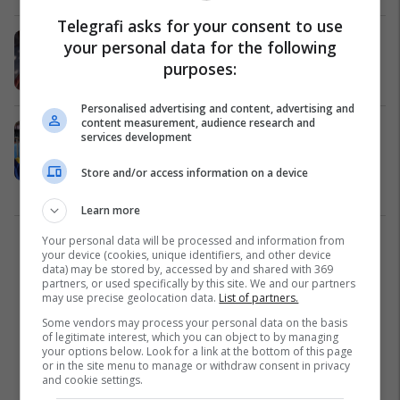
Telegrafi asks for your consent to use
Vendet me raste të konfirmuara të
your personal data for the following
llojit të ri të Lisë së majmunit
purposes:
Nga Bota
23/09/2024
Personalised advertising and content, advertising and
content measurement, audience research and
Një britanik dhe tre amerikanë në
services development
mesin e të dënuarve me vdekje për
përpjekjet për puç në Republikën
Store and/or access information on a device
Demokratike të Kongos
Nga Bota
13/09/2024
Learn more
Your personal data will be processed and information from
1
your device (cookies, unique identifiers, and other device
data) may be stored by, accessed by and shared with 369
partners, or used specifically by this site. We and our partners
may use precise geolocation data.
List of partners.
Some vendors may process your personal data on the basis
of legitimate interest, which you can object to by managing
your options below. Look for a link at the bottom of this page
or in the site menu to manage or withdraw consent in privacy
and cookie settings.