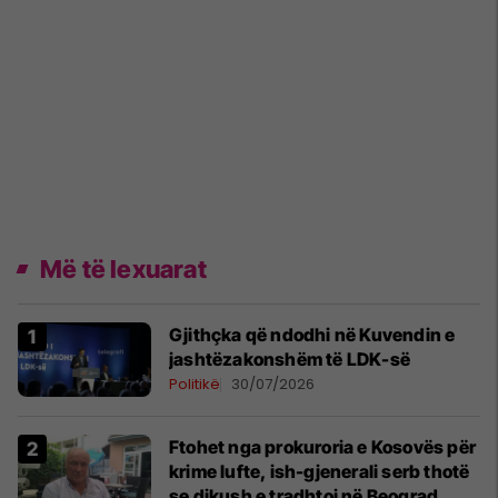
Më të lexuarat
Gjithçka që ndodhi në Kuvendin e
jashtëzakonshëm të LDK-së
Politikë
30/07/2026
Ftohet nga prokuroria e Kosovës për
krime lufte, ish-gjenerali serb thotë
se dikush e tradhtoi në Beograd