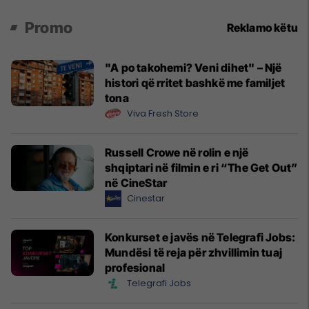
Promo
Reklamo këtu
"A po takohemi? Veni dihet" – Një
histori që rritet bashkë me familjet
tona
Viva Fresh Store
Russell Crowe në rolin e një
shqiptari në filmin e ri “The Get Out”
në CineStar
Cinestar
Konkurset e javës në Telegrafi Jobs:
Mundësi të reja për zhvillimin tuaj
profesional
Telegrafi Jobs