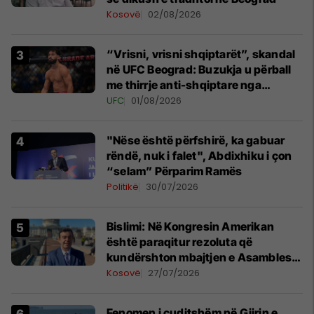
Kosovë
02/08/2026
“Vrisni, vrisni shqiptarët”, skandal
në UFC Beograd: Buzukja u përball
me thirrje anti-shqiptare nga
tribunat
UFC
01/08/2026
"Nëse është përfshirë, ka gabuar
rëndë, nuk i falet", Abdixhiku i çon
“selam” Përparim Ramës
Politikë
30/07/2026
Bislimi: Në Kongresin Amerikan
është paraqitur rezoluta që
kundërshton mbajtjen e Asamblesë
Parlamentare të OSBE-së në
Kosovë
27/07/2026
Beograd
Fenomen i çuditshëm në Gjirin e