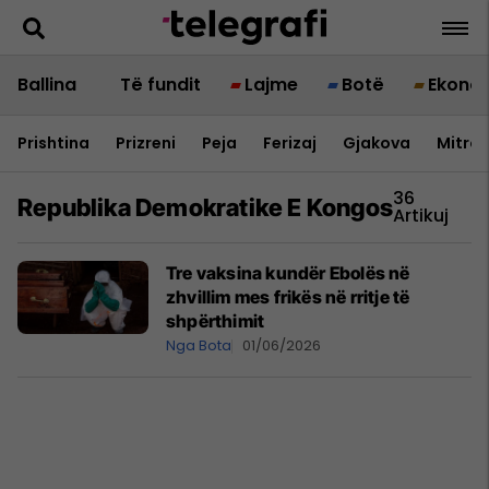
Ballina
Të fundit
Lajme
Botë
Ekono
Prishtina
Prizreni
Peja
Ferizaj
Gjakova
Mitrov
36
Republika Demokratike E Kongos
Artikuj
Tre vaksina kundër Ebolës në
zhvillim mes frikës në rritje të
shpërthimit
Nga Bota
01/06/2026