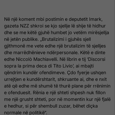
Në një koment mbi postimin e deputetit Imark,
gazeta NZZ shkroi se kjo sjellje lë shije të hidhur
dhe se me këtë gjuhë humbet jo vetëm mirësjellja
në jetën publike. „Brutalizimi i gjuhës sjell
gjithmonë me vete edhe një brutalizim të sjelljes
dhe marrëdhënieve ndërpersonale. Këtë e dinte
edhe Niccolò Machiavelli. Në librin e tij ‘Discorsi
sopra la prima deca di Tito Livio’, ai mbajti
qëndrim kundër ofendimeve. Çdo fyerje ushqen
urrejtjen e kundërshtarit, shkruante ai, dhe e nxit
atë që edhe më shumë të thurë plane për rrënimin
e ofenduesit. Rënia e një shteti shpesh nuk fillon
me një grusht shteti, por në momentin kur një fjalë
e hedhur, si për shembull zuzar, bëhet diçka
normale në politikë“.