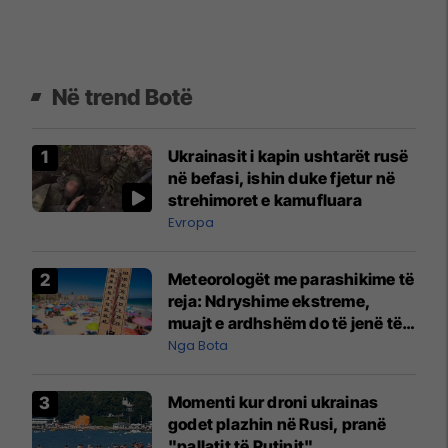
Në trend Botë
Ukrainasit i kapin ushtarët rusë
në befasi, ishin duke fjetur në
strehimoret e kamufluara
Evropa
Meteorologët me parashikime të
reja: Ndryshime ekstreme,
muajt e ardhshëm do të jenë të
pazakontë
Nga Bota
Momenti kur droni ukrainas
godet plazhin në Rusi, pranë
"pallatit të Putinit"