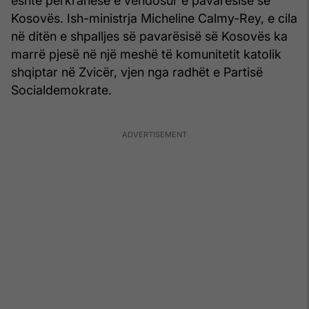
është përkrahëse e vendosur e pavarësisë së
Kosovës. Ish-ministrja Micheline Calmy-Rey, e cila
në ditën e shpalljes së pavarësisë së Kosovës ka
marrë pjesë në një meshë të komunitetit katolik
shqiptar në Zvicër, vjen nga radhët e Partisë
Socialdemokrate.