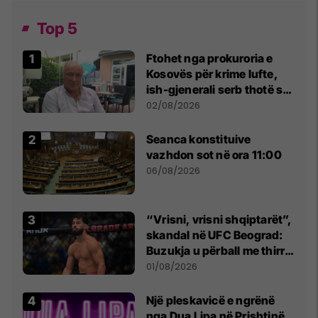
Top 5
Ftohet nga prokuroria e
Kosovës për krime lufte,
ish-gjenerali serb thotë se
dikush e tradhtoi në
02/08/2026
Beograd
Seanca konstituive
vazhdon sot në ora 11:00
06/08/2026
“Vrisni, vrisni shqiptarët”,
skandal në UFC Beograd:
Buzukja u përball me thirrje
anti-shqiptare nga
01/08/2026
tribunat
Një pleskavicë e ngrënë
nga Dua Lipa në Prishtinë