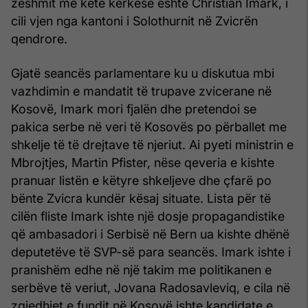
zëshmit me këtë kërkesë është Christian Imark, i
cili vjen nga kantoni i Solothurnit në Zvicrën
qendrore.
Gjatë seancës parlamentare ku u diskutua mbi
vazhdimin e mandatit të trupave zvicerane në
Kosovë, Imark mori fjalën dhe pretendoi se
pakica serbe në veri të Kosovës po përballet me
shkelje të të drejtave të njeriut. Ai pyeti ministrin e
Mbrojtjes, Martin Pfister, nëse qeveria e kishte
pranuar listën e këtyre shkeljeve dhe çfarë po
bënte Zvicra kundër kësaj situate. Lista për të
cilën fliste Imark ishte një dosje propagandistike
që ambasadori i Serbisë në Bern ua kishte dhënë
deputetëve të SVP-së para seancës. Imark ishte i
pranishëm edhe në një takim me politikanen e
serbëve të veriut, Jovana Radosavleviq, e cila në
zgjedhjet e fundit në Kosovë ishte kandidate e