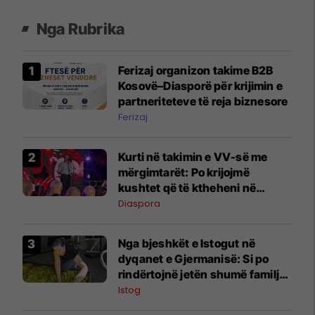
Nga Rubrika
Ferizaj organizon takime B2B
Kosovë–Diasporë për krijimin e
partneriteteve të reja biznesore
Ferizaj
Kurti në takimin e VV-së me
mërgimtarët: Po krijojmë
kushtet që të ktheheni në
Kosovë
Diaspora
Nga bjeshkët e Istogut në
dyqanet e Gjermanisë: Si po
rindërtojnë jetën shumë familje
nga eksporti i bimëve mjekësore
Istog