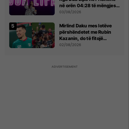
në orën 04:28 të mëngjesit
- dhe bota digjitale serbe
03/08/2026
shpall gjendjen e luftës
Mirlind Daku mes lotëve
përshëndetet me Rubin
Kazanin, do të fitojë
miliona te Spartak Moska
02/08/2026