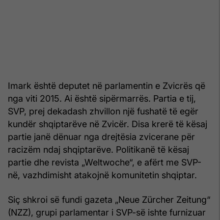
Imark është deputet në parlamentin e Zvicrës që
nga viti 2015. Ai është sipërmarrës. Partia e tij,
SVP, prej dekadash zhvillon një fushatë të egër
kundër shqiptarëve në Zvicër. Disa krerë të kësaj
partie janë dënuar nga drejtësia zvicerane për
racizëm ndaj shqiptarëve. Politikanë të kësaj
partie dhe revista „Weltwoche“, e afërt me SVP-
në, vazhdimisht atakojnë komunitetin shqiptar.
Siç shkroi së fundi gazeta „Neue Zürcher Zeitung“
(NZZ), grupi parlamentar i SVP-së ishte furnizuar