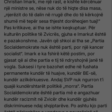
Christian Imark, me një rast, e kishte kërcënuar
një ministre se, nëse nuk do të hiqte disa masa,
„njerëzit do të dalin në rrugë dhe do të kërkojnë
shumë më tepër sesa thjesht dorëheqjen tuaj!“
Pas kritikave, ai tha se ishte keqkuptuar. Për
kulturën politike të Zvicrës, gjuha e Imarkut është
e pazakonshme. Javën që shkoi ai tha se „Partia
Socialdemokrate nuk është parti, por një kancer
socialist“. Imark e ka fshirë këtë postim, por
gjasat që ai dhe partia e tij të ndryshojnë janë të
vogla. Suksesi i tyre bazohet edhe në fushata
permanente kundër të huajve, kundër BE-së,
kundër azilkërkuesve. Andaj SVP nuk ngurron t’i
quajë kundërshtarët politikë „morra“. Partia
Socialdemokrate është partia më e angazhuar
kundër racizmit në Zvicër dhe kundër gjuhës
diskriminuese ndaj shqiptarëve. Po ashtu kjo parti