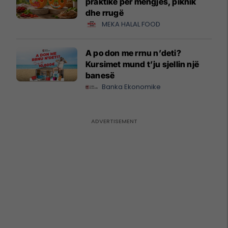
praktike për mëngjes, piknik
dhe rrugë
MEKA HALAL FOOD
A po don me rrnu n’deti?
Kursimet mund t’ju sjellin një
banesë
Banka Ekonomike