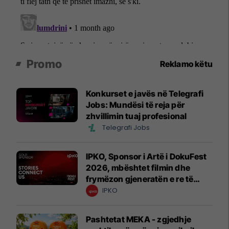
Promo
Reklamo këtu
Konkurset e javës në Telegrafi
Jobs: Mundësi të reja për
zhvillimin tuaj profesional
Telegrafi Jobs
IPKO, Sponsor i Artë i DokuFest
2026, mbështet filmin dhe
frymëzon gjeneratën e re të
krijuesve
IPKO
Pashtetat MEKA - zgjedhje