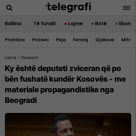
Ballina
Të fundit
Lajme
Botë
Ekono
Prishtina
Prizreni
Peja
Ferizaj
Gjakova
Mitrov
Lajme
>
Diaspora
Ky është deputeti zviceran që po
bën fushatë kundër Kosovës - me
materiale propagandistike nga
Beogradi