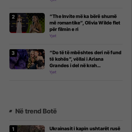
“The Invite më ka bërë shumë
më romantike”, Olivia Wilde flet
për filmin e ri
Yjet
“Do të të mbështes deri në fund
të kohës”, vëllai i Ariana
Grandes i del në krah
këngëtares
Yjet
Në trend Botë
Ukrainasit i kapin ushtarët rusë