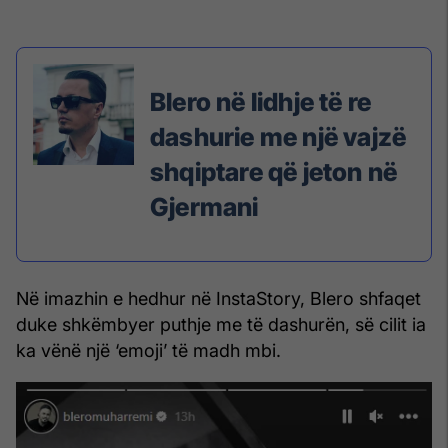
Blero në lidhje të re
dashurie me një vajzë
shqiptare që jeton në
Gjermani
Në imazhin e hedhur në InstaStory, Blero shfaqet
duke shkëmbyer puthje me të dashurën, së cilit ia
ka vënë një ‘emoji’ të madh mbi.