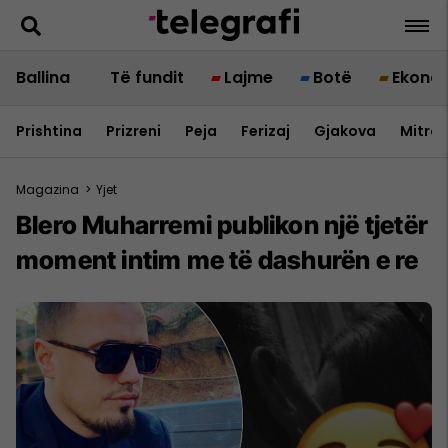
Ballina
Të fundit
Lajme
Botë
Ekono
Prishtina
Prizreni
Peja
Ferizaj
Gjakova
Mitrov
Magazina
>
Yjet
Blero Muharremi publikon një tjetër
moment intim me të dashurën e re