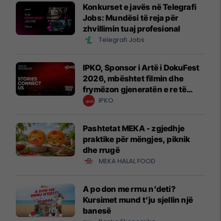
Konkurset e javës në Telegrafi
Jobs: Mundësi të reja për
zhvillimin tuaj profesional
Telegrafi Jobs
IPKO, Sponsor i Artë i DokuFest
2026, mbështet filmin dhe
frymëzon gjeneratën e re të
krijuesve
IPKO
Pashtetat MEKA - zgjedhje
praktike për mëngjes, piknik
dhe rrugë
MEKA HALAL FOOD
A po don me rrnu n’deti?
Kursimet mund t’ju sjellin një
banesë