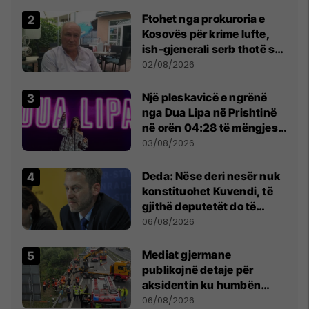
Ftohet nga prokuroria e
Kosovës për krime lufte,
ish-gjenerali serb thotë se
dikush e tradhtoi në
02/08/2026
Beograd
Një pleskavicë e ngrënë
nga Dua Lipa në Prishtinë
në orën 04:28 të mëngjesit
- dhe bota digjitale serbe
03/08/2026
shpall gjendjen e luftës
Deda: Nëse deri nesër nuk
konstituohet Kuvendi, të
gjithë deputetët do të
bëjnë shkelje të rëndë
06/08/2026
kushtetuese
Mediat gjermane
publikojnë detaje për
aksidentin ku humbën
jetën tre mërgimtarë nga
06/08/2026