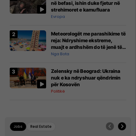
në befasi, ishin duke fjetur në
strehimoret e kamufluara
Evropa
Meteorologët me parashikime të
reja: Ndryshime ekstreme,
muajt e ardhshëm do të jenë të
pazakontë
Nga Bota
Zelensky në Beograd: Ukraina
nuk e ka ndryshuar qëndrimin
për Kosovën
Politikë
Jobs
Real Estate