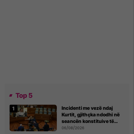
Top 5
Incidenti me vezë ndaj
Kurtit, gjithçka ndodhi në
seancën konstituive të
Kuvendit
06/08/2026