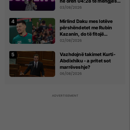
në orën 04:28 të mëngjesit
- dhe bota digjitale serbe
03/08/2026
shpall gjendjen e luftës
Mirlind Daku mes lotëve
përshëndetet me Rubin
Kazanin, do të fitojë
miliona te Spartak Moska
02/08/2026
Vazhdojnë takimet Kurti-
Abdixhiku - a pritet sot
marrëveshje?
06/08/2026