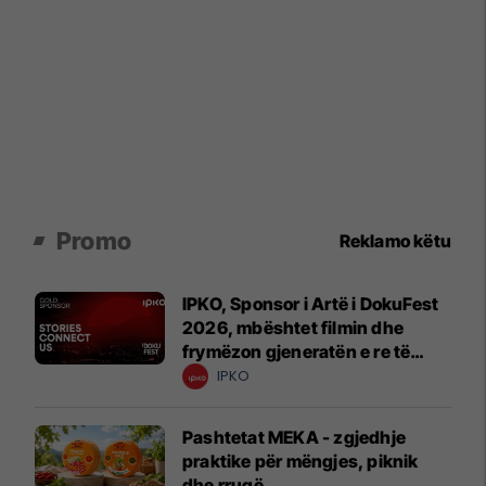
Promo
Reklamo këtu
IPKO, Sponsor i Artë i DokuFest
2026, mbështet filmin dhe
frymëzon gjeneratën e re të
krijuesve
IPKO
Pashtetat MEKA - zgjedhje
praktike për mëngjes, piknik
dhe rrugë