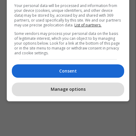
Bateria
Your personal data will be processed and information from
your device (cookies, unique identifiers, and other device
data) may be stored by, accessed by and shared with 369
partners, or used specifically by this site. We and our partners
may use precise geolocation data.
List of partners.
Some vendors may process your personal data on the basis
of legitimate interest, which you can object to by managing
your options below. Look for a link at the bottom of this page
or in the site menu to manage or withdraw consent in privacy
and cookie settings.
Consent
Manage options