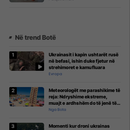
Në trend Botë
Ukrainasit i kapin ushtarët rusë
në befasi, ishin duke fjetur në
strehimoret e kamufluara
Evropa
Meteorologët me parashikime të
reja: Ndryshime ekstreme,
muajt e ardhshëm do të jenë të
pazakontë
Nga Bota
Momenti kur droni ukrainas