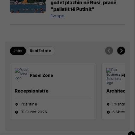
godet plazhin në Rusi, pranë
"pallatit të Putinit"
Evropa
Jobs
Real Estate
Padel Zone
Flex B
Recepsionist/e
Architect
Prishtine
Prishtinë
31 Gusht 2026
6 Shtator 2
×