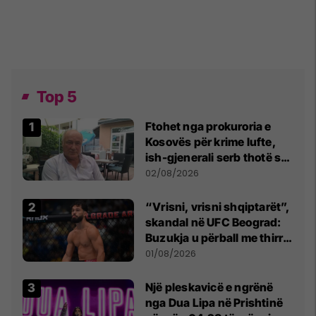
Top 5
Ftohet nga prokuroria e
Kosovës për krime lufte,
ish-gjenerali serb thotë se
dikush e tradhtoi në
02/08/2026
Beograd
“Vrisni, vrisni shqiptarët”,
skandal në UFC Beograd:
Buzukja u përball me thirrje
anti-shqiptare nga
01/08/2026
tribunat
Një pleskavicë e ngrënë
nga Dua Lipa në Prishtinë