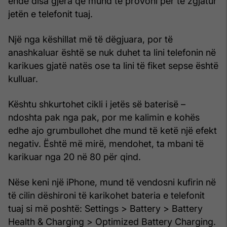
ende disa gjëra që mund të provoni për të zgjatur
jetën e telefonit tuaj.
Një nga këshillat më të dëgjuara, por të
anashkaluar është se nuk duhet ta lini telefonin në
karikues gjatë natës ose ta lini të fiket sepse është
kulluar.
Kështu shkurtohet cikli i jetës së baterisë –
ndoshta pak nga pak, por me kalimin e kohës
edhe ajo grumbullohet dhe mund të ketë një efekt
negativ. Është më mirë, mendohet, ta mbani të
karikuar nga 20 në 80 për qind.
Nëse keni një iPhone, mund të vendosni kufirin në
të cilin dëshironi të karikohet bateria e telefonit
tuaj si më poshtë: Settings > Battery > Battery
Health & Charging > Optimized Battery Charging.