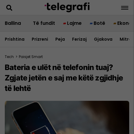
Ballina
Të fundit
Lajme
Botë
Ekono
Prishtina
Prizreni
Peja
Ferizaj
Gjakova
Mitrov
Tech
>
Paisjet Smart
Bateria e ulët në telefonin tuaj?
Zgjate jetën e saj me këtë zgjidhje
të lehtë