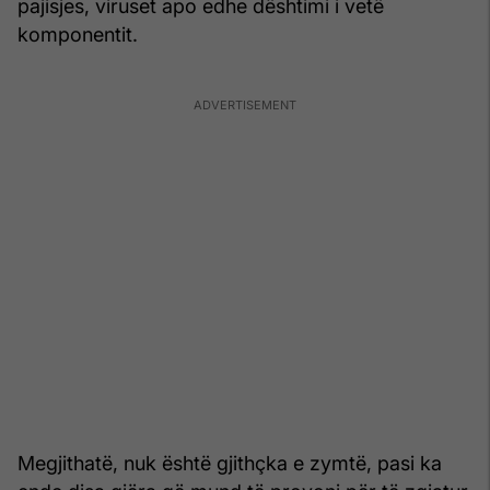
pajisjes, viruset apo edhe dështimi i vetë
komponentit.
Megjithatë, nuk është gjithçka e zymtë, pasi ka