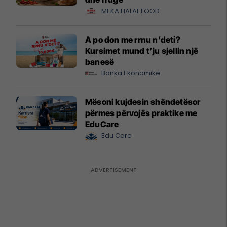
MEKA HALAL FOOD
A po don me rrnu n’deti?
Kursimet mund t’ju sjellin një
banesë
Banka Ekonomike
Mësoni kujdesin shëndetësor
përmes përvojës praktike me
EduCare
Edu Care