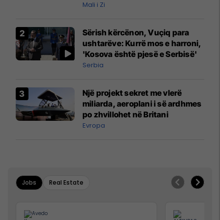
Mali i Zi
Sërish kërcënon, Vuçiq para
ushtarëve: Kurrë mos e harroni,
'Kosova është pjesë e Serbisë'
Serbia
Një projekt sekret me vlerë
miliarda, aeroplani i së ardhmes
po zhvillohet në Britani
Evropa
Jobs
Real Estate