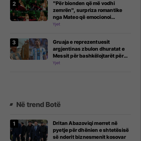
"Për bionden që më vodhi
zemrën", surpriza romantike
nga Mateo që emocionoi
Brikenën në mes të emisionit
Yjet
Gruaja e reprezentuesit
argjentinas zbulon dhuratat e
Messit për bashkëlojtarët për
Kupën e Botës
Yjet
Në trend Botë
Dritan Abazoviqi merret në
pyetje për dhënien e shtetësisë
së nderit biznesmenit kosovar