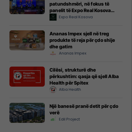
patundshmëri, në fokus të
panelit të Expo Real Kosova
2026
Expo Real Kosova
Ananas Impex sjell në treg
produkte të reja për çdo shije
dhe gatim
Ananas Impex
Cilësi, strukturë dhe
përkushtim: qasja që sjell Alba
Health për Spitex
Alba Health
Një banesë pranë detit për çdo
verë
Edil Project