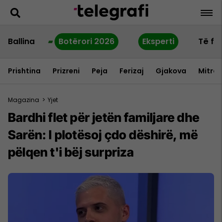
Ballina
Botërori 2026
Eksperti
Të fu
Prishtina
Prizreni
Peja
Ferizaj
Gjakova
Mitrov
Magazina
>
Yjet
Bardhi flet për jetën familjare dhe
Sarën: I plotësoj çdo dëshirë, më
pëlqen t'i bëj surpriza