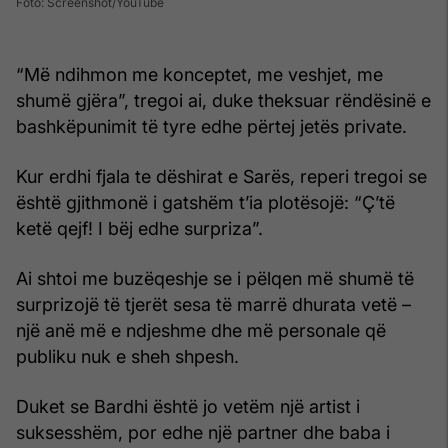
Foto: Screenshot/YouTube
“Më ndihmon me konceptet, me veshjet, me
shumë gjëra”, tregoi ai, duke theksuar rëndësinë e
bashkëpunimit të tyre edhe përtej jetës private.
Kur erdhi fjala te dëshirat e Sarës, reperi tregoi se
është gjithmonë i gatshëm t’ia plotësojë: “Ç’të
ketë qejf! I bëj edhe surpriza”.
Ai shtoi me buzëqeshje se i pëlqen më shumë të
surprizojë të tjerët sesa të marrë dhurata vetë –
një anë më e ndjeshme dhe më personale që
publiku nuk e sheh shpesh.
Duket se Bardhi është jo vetëm një artist i
suksesshëm, por edhe një partner dhe baba i