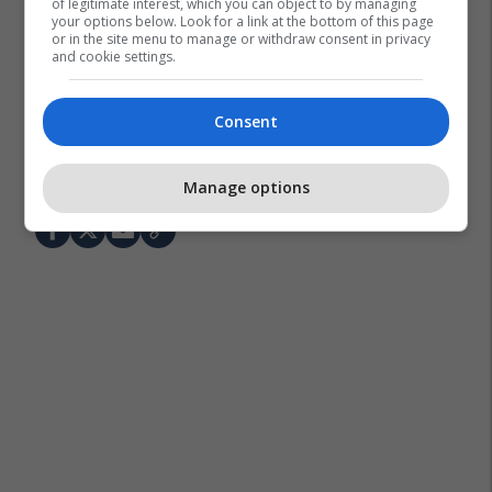
of legitimate interest, which you can object to by managing
your options below. Look for a link at the bottom of this page
or in the site menu to manage or withdraw consent in privacy
and cookie settings.
Consent
Sara Gjordeni
Bardhi
Estrada Shqiptare
Manage options