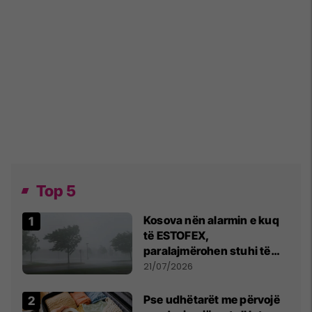
Top 5
Kosova nën alarmin e kuq
të ESTOFEX,
paralajmërohen stuhi të
fuqishme me breshër dhe
21/07/2026
erëra të forta
Pse udhëtarët me përvojë