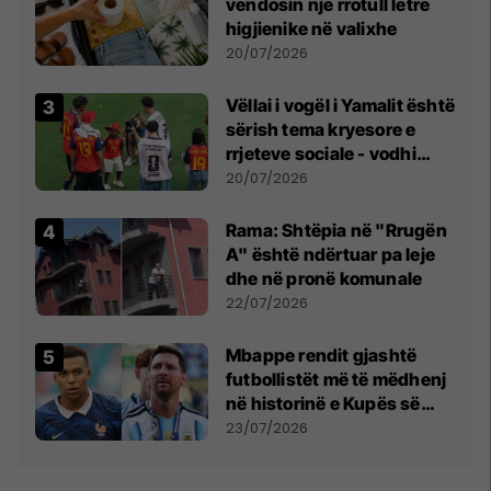
vendosin një rrotull letre
higjienike në valixhe
20/07/2026
Vëllai i vogël i Yamalit është
sërish tema kryesore e
rrjeteve sociale - vodhi
vëmendjen pas finales së
20/07/2026
Kupës së Botës
Rama: Shtëpia në "Rrugën
A" është ndërtuar pa leje
dhe në pronë komunale
22/07/2026
Mbappe rendit gjashtë
futbollistët më të mëdhenj
në historinë e Kupës së
Botës, Messi mbetet i dyti
23/07/2026