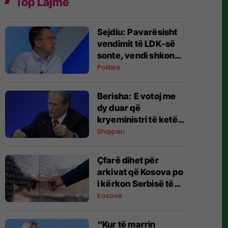
Top Lajme
Sejdiu: Pavarësisht
vendimit të LDK-së
sonte, vendi shkon
në zgjedhje të reja
Politikë
Berisha: E votoj me
dy duar që
kryeministri të ketë
vetëm dy mandate
Shqipëri
Çfarë dihet për
arkivat që Kosova po
i kërkon Serbisë të
hapë?
Kosovë
“Kur të marrin