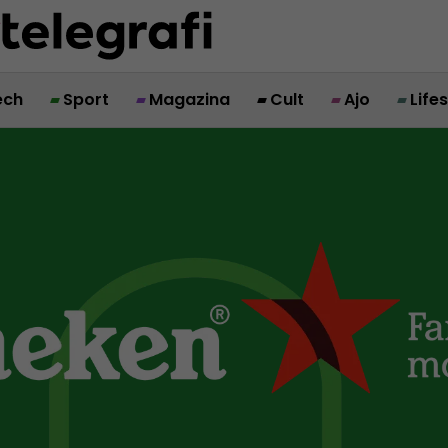
ech
Sport
Magazina
Cult
Ajo
Life