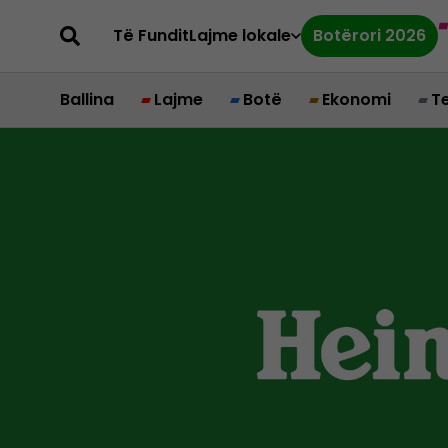
Të Fundit
Lajme lokale
Botërori 2026
Ballina
Lajme
Botë
Ekonomi
T