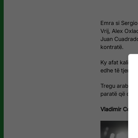
Emra si Sergio
Vrij, Alex Oxl
Juan Cuadrado 
kontratë.
Ky afat kalimta
edhe të tjerë q
Tregu arab për 
paratë që ofro
Vladimir Coufa