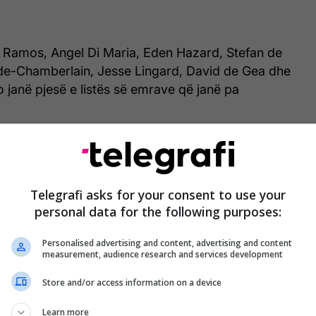
 Ramos, Angel Di Maria, Eden Hazard, Stefan de
ade-Chamberlain, Jesse Lingard, David de Gea dhe
janë pjesë e listës së emrave që janë pa
r pritet të jetë shumë i nxehtë për këta emra, por
ë janë pjesë e listës.
Telegrafi asks for your consent to use your
shumë prej tyre pritet të jetë një oazë, pasi që
personal data for the following purposes:
jnë janë shumë të mëdha.
Personalised advertising and content, advertising and content
l
measurement, audience research and services development
Store and/or access information on a device
Learn more