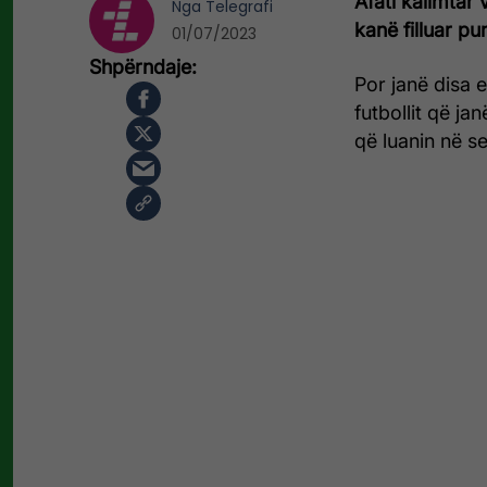
Afati kalimtar 
Nga
Telegrafi
kanë filluar p
01/07/2023
Por janë disa 
futbollit që ja
që luanin në s