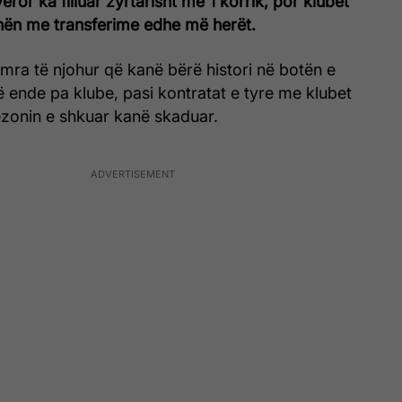
veror ka filluar zyrtarisht më 1 korrik, por klubet
unën me transferime edhe më herët.
emra të njohur që kanë bërë histori në botën e
në ende pa klube, pasi kontratat e tyre me klubet
ezonin e shkuar kanë skaduar.