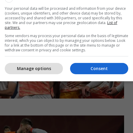
Your personal data will be processed and information from your device
(cookies, unique identifiers, and other device data) may be stored by,
accessed by and shared with 369 partners, or used specifically by this
site. We and our partners may use precise geolocation data.
List of
partners.
Some vendors may process your personal data on the basis of legitimate
interest, which you can object to by managing your options below. Look
for a link at the bottom of this page or in the site menu to manage or
withdraw consent in privacy and cookie settings.
Manage options
Consent