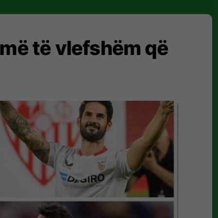
ët më të vlefshëm që