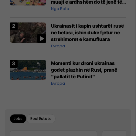
muajt e ardhshëm do të jenë të
pazakontë
Nga Bota
Ukrainasit i kapin ushtarët rusë
në befasi, ishin duke fjetur në
strehimoret e kamufluara
Evropa
Momenti kur droni ukrainas
godet plazhin në Rusi, pranë
"pallatit të Putinit"
Evropa
Jobs
Real Estate