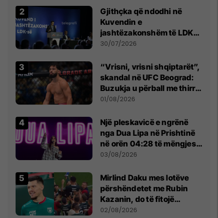
Gjithçka që ndodhi në
Kuvendin e
jashtëzakonshëm të LDK-
së
30/07/2026
“Vrisni, vrisni shqiptarët”,
skandal në UFC Beograd:
Buzukja u përball me thirrje
anti-shqiptare nga
01/08/2026
tribunat
Një pleskavicë e ngrënë
nga Dua Lipa në Prishtinë
në orën 04:28 të mëngjesit
- dhe bota digjitale serbe
03/08/2026
shpall gjendjen e luftës
Mirlind Daku mes lotëve
përshëndetet me Rubin
Kazanin, do të fitojë
miliona te Spartak Moska
02/08/2026