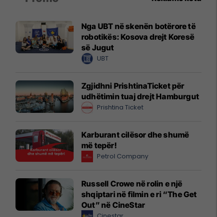
Nga UBT në skenën botërore të
robotikës: Kosova drejt Koresë
së Jugut
UBT
Zgjidhni PrishtinaTicket për
udhëtimin tuaj drejt Hamburgut
Prishtina Ticket
Karburant cilësor dhe shumë
më tepër!
Petrol Company
Russell Crowe në rolin e një
shqiptari në filmin e ri “The Get
Out” në CineStar
Cinestar