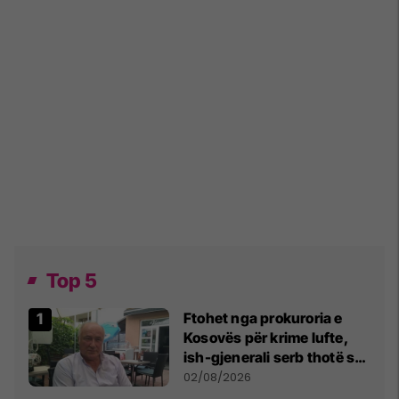
Top 5
Ftohet nga prokuroria e
Kosovës për krime lufte,
ish-gjenerali serb thotë se
dikush e tradhtoi në
02/08/2026
Beograd