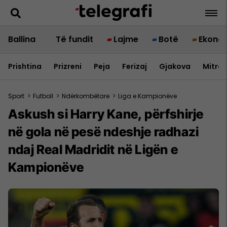
Ballina
Të fundit
Lajme
Botë
Ekono
Prishtina
Prizreni
Peja
Ferizaj
Gjakova
Mitrov
Sport
>
Futboll
>
Ndërkombëtare
>
Liga e Kampionëve
Askush si Harry Kane, përfshirje
në gola në pesë ndeshje radhazi
ndaj Real Madridit në Ligën e
Kampionëve