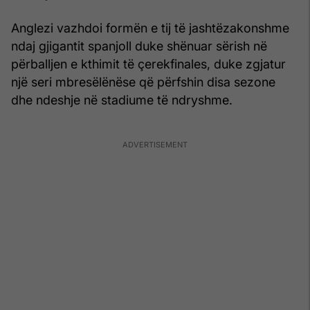
Anglezi vazhdoi formën e tij të jashtëzakonshme
ndaj gjigantit spanjoll duke shënuar sërish në
përballjen e kthimit të çerekfinales, duke zgjatur
një seri mbresëlënëse që përfshin disa sezone
dhe ndeshje në stadiume të ndryshme.