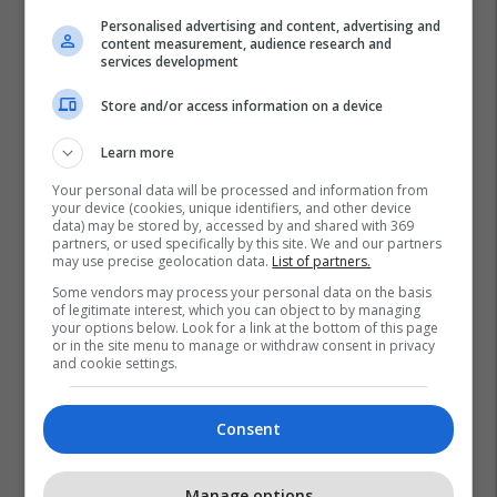
Personalised advertising and content, advertising and
content measurement, audience research and
services development
Store and/or access information on a device
Learn more
Harry Kane
Liga E Kampionëve
Bayern Munich
Your personal data will be processed and information from
your device (cookies, unique identifiers, and other device
Real Madrid
data) may be stored by, accessed by and shared with 369
partners, or used specifically by this site. We and our partners
may use precise geolocation data.
List of partners.
Some vendors may process your personal data on the basis
of legitimate interest, which you can object to by managing
your options below. Look for a link at the bottom of this page
or in the site menu to manage or withdraw consent in privacy
and cookie settings.
Consent
Manage options