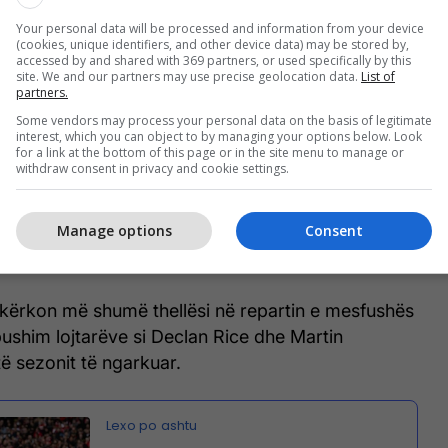
Arteta e sheh Fernandes si profilin ideal për
adrës, falë aftësisë së tij për të luajtur si në
Your personal data will be processed and information from your device
(cookies, unique identifiers, and other device data) may be stored by,
e, ashtu edhe në organizimin e lojës. Portugezi ka
accessed by and shared with 369 partners, or used specifically by this
site. We and our partners may use precise geolocation data.
List of
së gola dhe katër asistime këtë sezon, duke
partners.
 dhe personalitet në nivelet më të larta të futbollit
Some vendors may process your personal data on the basis of legitimate
interest, which you can object to by managing your options below. Look
for a link at the bottom of this page or in the site menu to manage or
withdraw consent in privacy and cookie settings.
 finalen e Kupës së Ligës ndaj Manchester City,
rsenalit kanë vendosur të forcojnë skuadrën me
Manage options
Consent
ësore për të rritur konkurrencën dhe për të synuar
igën e Kampionëve.
 kërkon më shumë thellësi në repartin e mesfushës
pushim lojtarëve si Declan Rice dhe Martin
ë sezonit të ngarkuar.