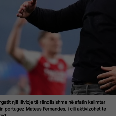
gatit një lëvizje të rëndësishme në afatin kalimtar
n portugez Mateus Fernandes, i cili aktivizohet te
ed.