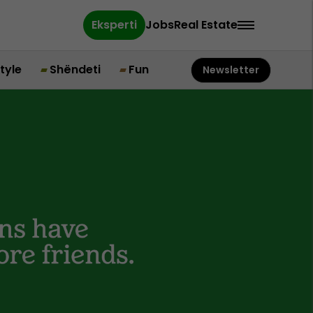
Eksperti
Jobs
Real Estate
style
Shëndeti
Fun
Newsletter