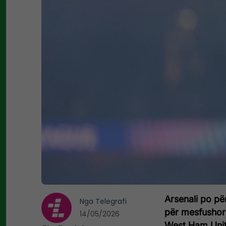
Arsenali po për
Nga
Telegrafi
për mesfushori
14/05/2026
West Ham Unit