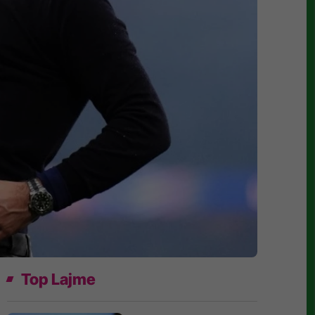
Top Lajme