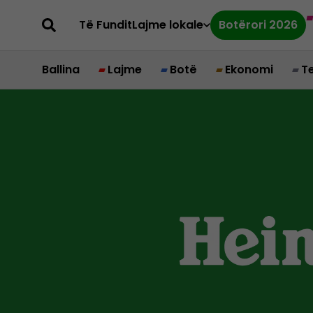
Të Fundit
Lajme lokale
Botërori 2026
Ballina
Lajme
Botë
Ekonomi
T