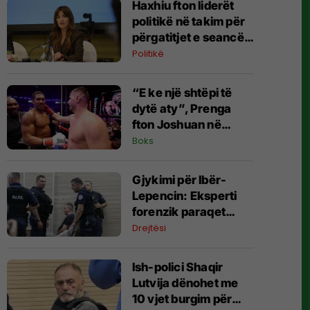
Haxhiu fton liderët
politikë në takim për
përgatitjet e seancës
konstituive të
Politikë
Kuvendit
“E ke një shtëpi të
dytë aty”, Prenga
fton Joshuan në
Shqipëri – britaniku
Boks
befason me komentin
​Gjykimi për Ibër-
Lepencin: Eksperti
forenzik paraqet
gjetjet e analizës së
Drejtësi
ADN-së
Ish-polici Shaqir
Lutvija dënohet me
10 vjet burgim për