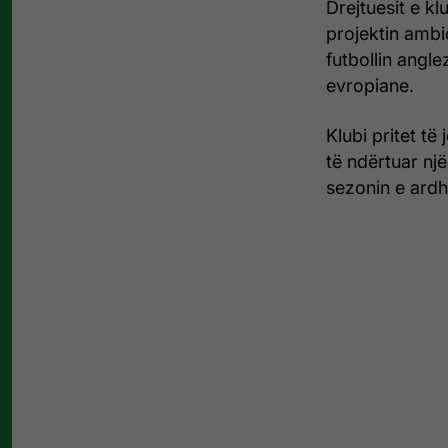
Drejtuesit e kl
projektin ambi
futbollin angl
evropiane.
Klubi pritet të
të ndërtuar n
sezonin e ard