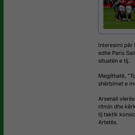
Interesimi për
edhe Paris Sai
situatën e tij.
Megjithatë, “To
shërbimet e me
Arsenali vlerë
ritmin dhe kërke
tij taktik kons
Artetës.