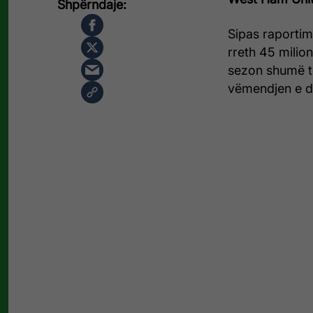
Sipas raportim
rreth 45 milionë
sezon shumë t
vëmendjen e d