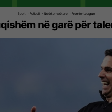
Sport
>
Futboll
>
Ndërkombëtare
>
Premier League
fuqishëm në garë për tal