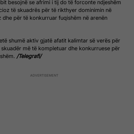
ubit besojnë se afrimi i tij do të forconte ndjeshëm
cioz të skuadrës për të rikthyer dominimin në
ez dhe për të konkurruar fuqishëm në arenën
 jetë shumë aktiv gjatë afatit kalimtar së verës për
jë skuadër më të kompletuar dhe konkurruese për
hshëm.
/Telegrafi/