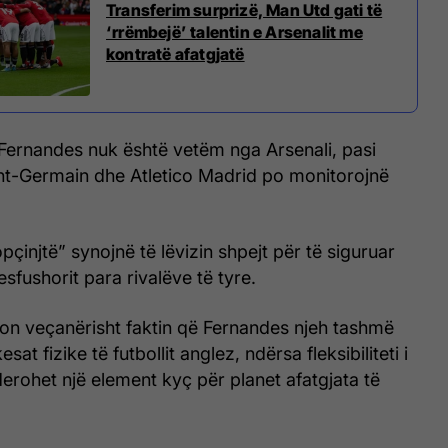
Transferim surprizë, Man Utd gati të
‘rrëmbejë’ talentin e Arsenalit me
kontratë afatgjatë
 Fernandes nuk është vetëm nga Arsenali, pasi
nt-Germain dhe Atletico Madrid po monitorojnë
pçinjtë” synojnë të lëvizin shpejt për të siguruar
sfushorit para rivalëve të tyre.
son veçanërisht faktin që Fernandes njeh tashmë
sat fizike të futbollit anglez, ndërsa fleksibiliteti i
iderohet një element kyç për planet afatgjata të