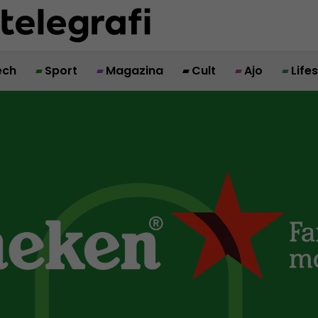
ech
Sport
Magazina
Cult
Ajo
Life