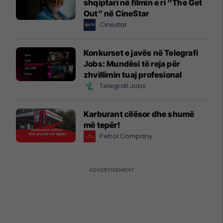
shqiptari në filmin e ri “The Get
Out” në CineStar
Cinestar
Konkurset e javës në Telegrafi
Jobs: Mundësi të reja për
zhvillimin tuaj profesional
Telegrafi Jobs
Karburant cilësor dhe shumë
më tepër!
Petrol Company