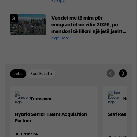
Evropa
Vendet më të mira për
emigrantët në vitin 2026, po
mendoni të filloni një jetë jashtë
vendit?
Nga Bota
Jobs
Real Estate
Transcom
Hebs 
Hybrid Senior Talent Acquisition
Staf Restora
Partner
Prishtinë