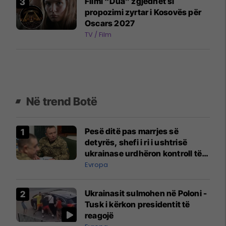
Filmi “Dua” zgjedhet si
propozimi zyrtar i Kosovës për
Oscars 2027
TV / Film
Në trend Botë
Pesë ditë pas marrjes së
detyrës, shefi i ri i ushtrisë
ukrainase urdhëron kontroll të
madh
Evropa
Ukrainasit sulmohen në Poloni -
Tusk i kërkon presidentit të
reagojë