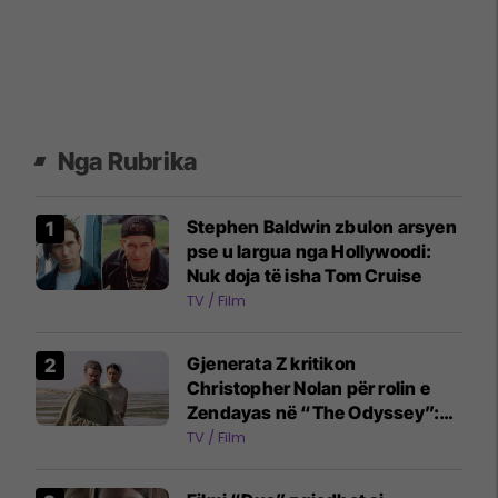
Nga Rubrika
Stephen Baldwin zbulon arsyen
pse u largua nga Hollywoodi:
Nuk doja të isha Tom Cruise
TV / Film
Gjenerata Z kritikon
Christopher Nolan për rolin e
Zendayas në “The Odyssey”:
Athena u reduktua në një figurë
TV / Film
dytësore