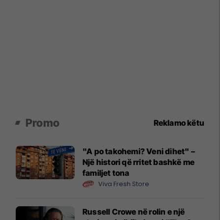
Promo
Reklamo këtu
"A po takohemi? Veni dihet" –
Një histori që rritet bashkë me
familjet tona
Viva Fresh Store
Russell Crowe në rolin e një