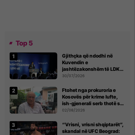
Top 5
Gjithçka që ndodhi në
Kuvendin e
jashtëzakonshëm të LDK-
së
30/07/2026
Ftohet nga prokuroria e
Kosovës për krime lufte,
ish-gjenerali serb thotë se
dikush e tradhtoi në
02/08/2026
Beograd
“Vrisni, vrisni shqiptarët”,
skandal në UFC Beograd: