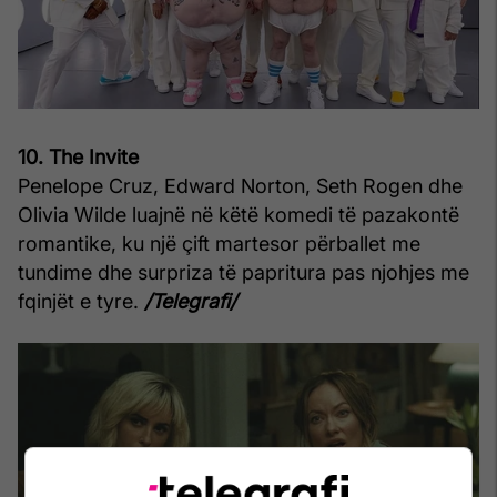
10. The Invite
Penelope Cruz, Edward Norton, Seth Rogen dhe
Olivia Wilde luajnë në këtë komedi të pazakontë
romantike, ku një çift martesor përballet me
tundime dhe surpriza të papritura pas njohjes me
fqinjët e tyre.
/Telegrafi/