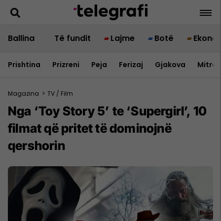
Ballina
Të fundit
Lajme
Botë
Ekono
Prishtina
Prizreni
Peja
Ferizaj
Gjakova
Mitrov
Magazina
>
TV / Film
Nga ‘Toy Story 5’ te ‘Supergirl’, 10
filmat që pritet të dominojnë
qershorin