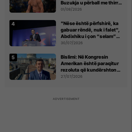
Buzukja u përball me thirrje
anti-shqiptare nga
01/08/2026
tribunat
"Nëse është përfshirë, ka
gabuar rëndë, nuk i falet",
Abdixhiku i çon “selam”
Përparim Ramës
30/07/2026
Bislimi: Në Kongresin
Amerikan është paraqitur
rezoluta që kundërshton
mbajtjen e Asamblesë
27/07/2026
Parlamentare të OSBE-së
në Beograd