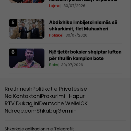
Ramës dhe zyrtarëve të
Lajme
30/07/2026
kabinetit të tij
Abdixhiku i mbijetoi nismës së
shkarkimit, flet Muhaxheri
Politikë
30/07/2026
Një tjetër boksier shqiptar lufton
për titullin kampion bote
Boks
30/07/2026
Rreth nesh
Politikat e Privatësisë
Na Kontaktoni
Prokurimi i Hapur
RTV Dukagjini
Deutsche Welle
ICK
Ndreqe.com
Shkabaj
Germin
Shkarkoje aplikacionin e Telegrafit