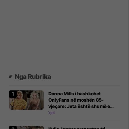
Nga Rubrika
Donna Mills i bashkohet
OnlyFans në moshën 85-
vjeçare: Jeta është shumë e
shkurtër për të qëndruar
Yjet
mënjanë
Kylie Jenner prezanton tri