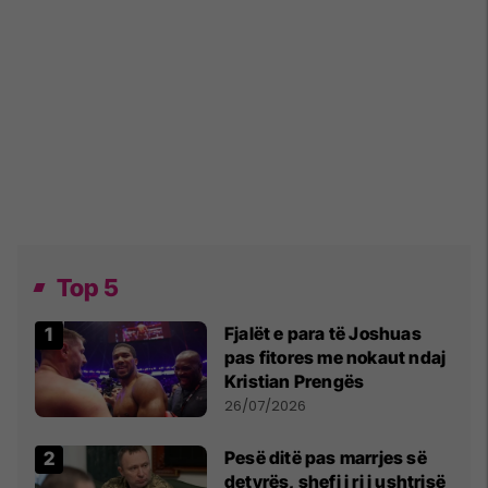
Top 5
Fjalët e para të Joshuas
pas fitores me nokaut ndaj
Kristian Prengës
26/07/2026
Pesë ditë pas marrjes së
detyrës, shefi i ri i ushtrisë