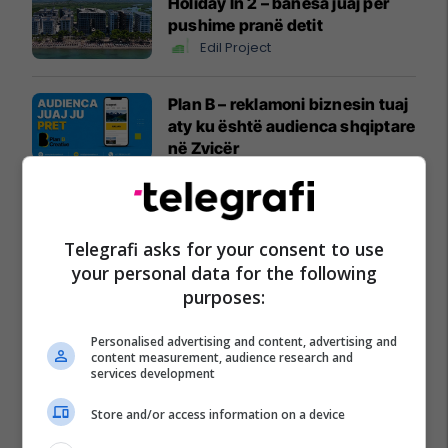
Holiday In 2 – banesa juaj për
pushime pranë detit
Edil Project
Plan B – reklamoni biznesin tuaj
aty ku është audienca shqiptare
në Zvicër
Plan B
Sigurimi i biznesit me NOVATRA
Telegrafi asks for your consent to use
Vermögensberatung AG
your personal data for the following
NOVATRA
purposes:
IMAX/ Cineplexx në Albi Mall,
Personalised advertising and content, advertising and
thyen rekorde rajonale me
content measurement, audience research and
"Odisea"
services development
Albi Mall
Store and/or access information on a device