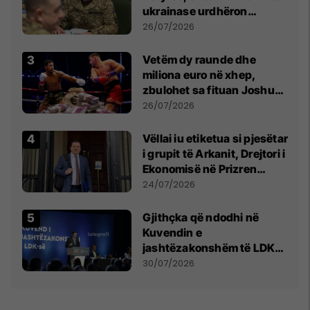
ukrainase urdhëron
kontroll të madh
26/07/2026
Vetëm dy raunde dhe
miliona euro në xhep,
zbulohet sa fituan Joshua
e Prenga
26/07/2026
Vëllai iu etiketua si pjesëtar
i grupit të Arkanit, Drejtori i
Ekonomisë në Prizren
mohon pretendimet
24/07/2026
Gjithçka që ndodhi në
Kuvendin e
jashtëzakonshëm të LDK-
së
30/07/2026