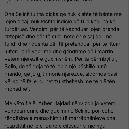
Dhe Selinit iu tha diçka që nuk kishte të bënte me
lojën e saj, nuk kishte indicie që ti je keq, na ke
turpëruar. Vendimi për të vazhduar lojën brenda
shtëpisë dhe për të cuar betejën e saj deri në
fund, dhe ndoshta për të pretenduar për të fituar
luftën, janë veprime dhe qëndrime që i marrin
vetëm njerëzit e guximshëm. Për ta përmbyllur,
Selin, do të doja të të jepja një këshillë: unë
mendoj që jo gjithmonë njerëzve, sidomos pasi
kërkojnë falje, duhet t’u kthehesh me të njëjtën
monedhë”.
Me këto fjalë, Arbër Hajdari nënvizon jo vetëm
vendosmërinë dhe guximin e Selinit, por edhe
rëndësinë e menaxhimit të marrëdhënieve dhe
respektit në lojë, duke e cilësuar si një nga