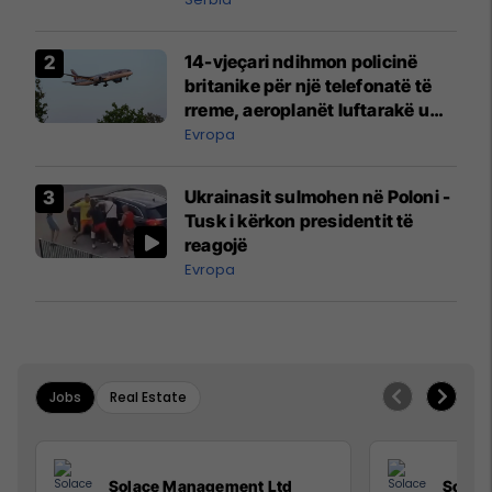
14-vjeçari ndihmon policinë
britanike për një telefonatë të
rreme, aeroplanët luftarakë u
ngritën në ajër për të
Evropa
interceptuar fluturaken e Qatar
Airways që po shkonte drejt
Ukrainasit sulmohen në Poloni -
Mançesterit
Tusk i kërkon presidentit të
reagojë
Evropa
Jobs
Real Estate
Solace Management Ltd
Solac