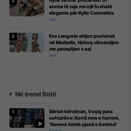
aroma të reja me një fushatë
elegante për Kylie Cosmetics
Yjet
Eva Longoria shijon pushimet
në Marbella, tërheq vëmendjen
me paraqitjen e saj
Yjet
Në trend Botë
Sërish kërcënon, Vuçiq para
ushtarëve: Kurrë mos e harroni,
'Kosova është pjesë e Serbisë'
Serbia