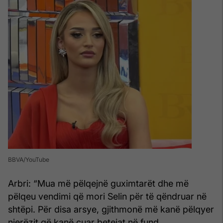
BBVA/YouTube
Arbri: “Mua më pëlqejnë guximtarët dhe më
pëlqeu vendimi që mori Selin për të qëndruar në
shtëpi. Për disa arsye, gjithmonë më kanë pëlqyer
njerëzit që kanë cuar betejat në fund.