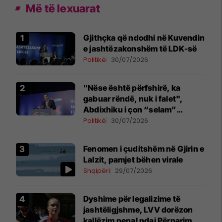
Më të lexuarat
Gjithçka që ndodhi në Kuvendin
e jashtëzakonshëm të LDK-së
Politikë
30/07/2026
"Nëse është përfshirë, ka
gabuar rëndë, nuk i falet",
Abdixhiku i çon “selam”
Përparim Ramës
Politikë
30/07/2026
Fenomen i çuditshëm në Gjirin e
Lalzit, pamjet bëhen virale
Shqipëri
29/07/2026
Dyshime për legalizime të
jashtëligjshme, LVV dorëzon
kallëzim penal ndaj Përparim