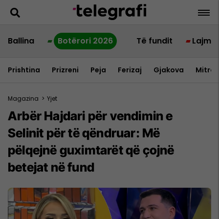
Ballina
Botërori 2026
Të fundit
Lajme
Prishtina
Prizreni
Peja
Ferizaj
Gjakova
Mitrov
Magazina
>
Yjet
Arbër Hajdari për vendimin e
Selinit për të qëndruar: Më
pëlqejnë guximtarët që çojnë
betejat në fund