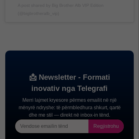
A post shared by Big Brother Alb VIP Edition
(@bigbrotheralb_vip)