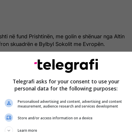
ti në fund Prishtinën, me golin e shënuar nga Altin
 afron skuadrën e Bylbyl Sokolit me Evropën.
Telegrafi asks for your consent to use your
personal data for the following purposes:
Personalised advertising and content, advertising and content
measurement, audience research and services development
Store and/or access information on a device
Learn more