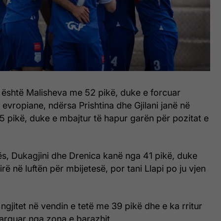
ë është Malisheva me 52 pikë, duke e forcuar
 evropiane, ndërsa Prishtina dhe Gjilani janë në
 pikë, duke e mbajtur të hapur garën për pozitat e
ës, Dukagjini dhe Drenica kanë nga 41 pikë, duke
rë në luftën për mbijetesë, por tani Llapi po ju vjen
ë ngjitet në vendin e tetë me 39 pikë dhe e ka rritur
larguar nga zona e barazhit.