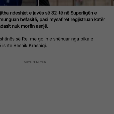
jitha ndeshjet e javës së 32-të në Superligën e
unguan befasitë, pasi mysafirët regjistruan katër
ndasit nuk morën asnjë.
rishtinës së Re, me golin e shënuar nga pika e
ë ishte Besnik Krasniqi.