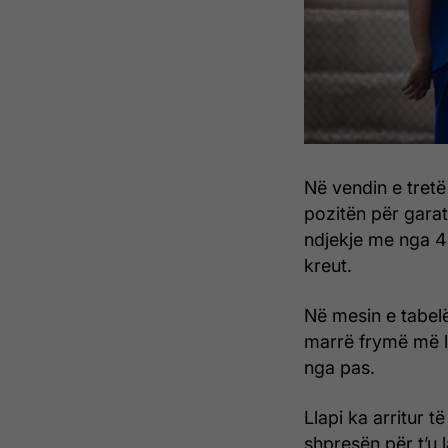
Në vendin e tret
pozitën për garat
ndjekje me nga 45
kreut.
Në mesin e tabel
marrë frymë më li
nga pas.
Llapi ka arritur t
shpresën për t’u 