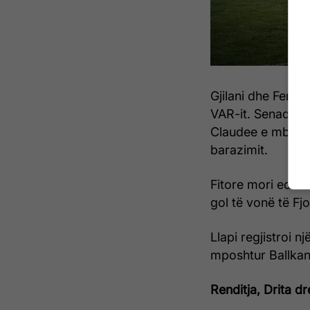
Gjilani dhe Feriz
VAR-it. Senad Ja
Claudee e mbajti 
barazimit.
Fitore mori edhe 
gol të vonë të Fjo
Llapi regjistroi n
mposhtur Ballkan
Renditja, Drita dr