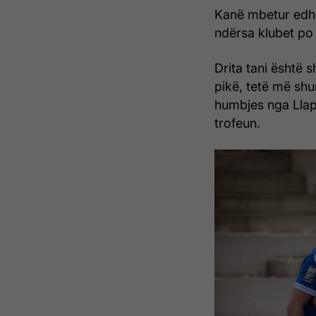
Kanë mbetur edhe 
ndërsa klubet po 
Drita tani është s
pikë, tetë më shum
humbjes nga Llapi
trofeun.