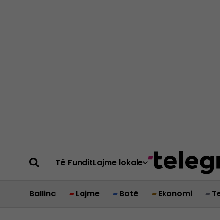
Të Fundit
Lajme lokale
Ballina
Lajme
Botë
Ekonomi
T