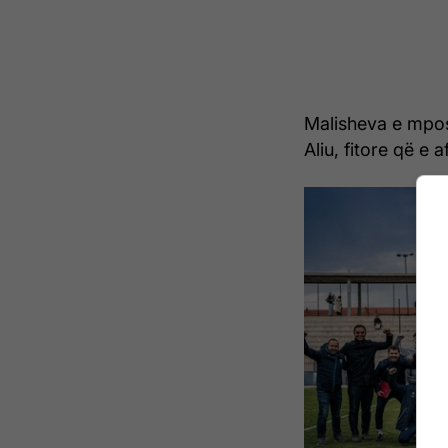
Malisheva e mposh
Aliu, fitore që e