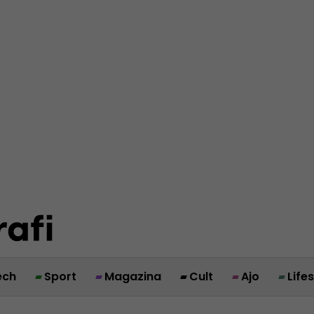
ech
Sport
Magazina
Cult
Ajo
Life