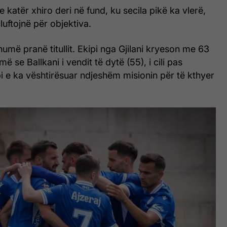
katër xhiro deri në fund, ku secila pikë ka vlerë,
luftojnë për objektiva.
humë pranë titullit. Ekipi nga Gjilani kryeson me 63
ë se Ballkani i vendit të dytë (55), i cili pas
 e ka vështirësuar ndjeshëm misionin për të kthyer