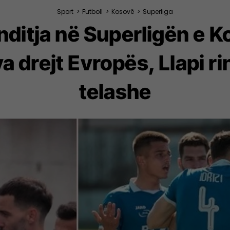
Sport
>
Futboll
>
Kosovë
>
Superliga
nditja në Superligën e K
va drejt Evropës, Llapi rin
telashe