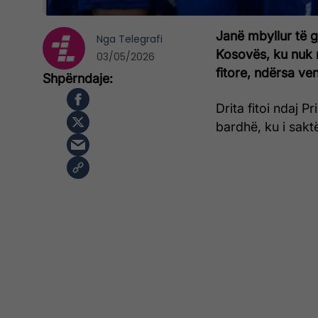
Janë mbyllur të g
Nga
Telegrafi
Kosovës, ku nuk m
03/05/2026
fitore, ndërsa ve
Drita fitoi ndaj P
bardhë, ku i sakt