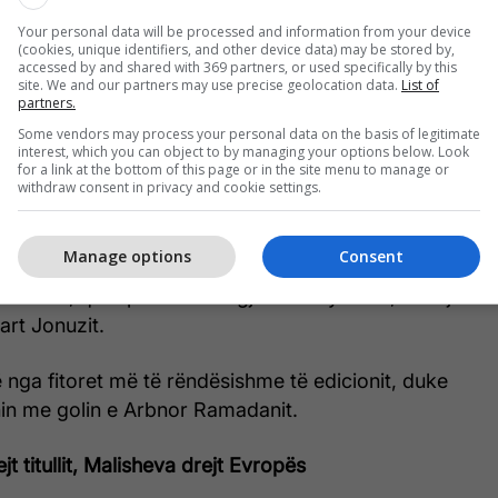
Your personal data will be processed and information from your device
(cookies, unique identifiers, and other device data) may be stored by,
accessed by and shared with 369 partners, or used specifically by this
site. We and our partners may use precise geolocation data.
List of
partners.
Some vendors may process your personal data on the basis of legitimate
interest, which you can object to by managing your options below. Look
aj barazuan 1-1 në një ndeshje me shumë vendime të
for a link at the bottom of this page or in the site menu to manage or
roviq shënoi për Gjilanin, ndërsa Benato Bekima
withdraw consent in privacy and cookie settings.
në garë për mbijetesë Ferizajn me golin e
Manage options
Consent
Drenica, që mposhti Dukagjinin si mysafire, me një
art Jonuzit.
jë nga fitoret më të rëndësishme të edicionit, duke
in me golin e Arbnor Ramadanit.
ejt titullit, Malisheva drejt Evropës