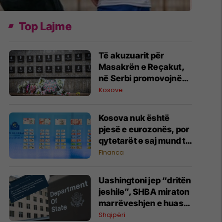
Top Lajme
Të akuzuarit për
Masakrën e Reçakut,
në Serbi promovojnë
mohimin e krimit
Kosovë
Kosova nuk është
pjesë e eurozonës, por
qytetarët e saj mund të
votojnë për dizajnin e ri
Financa
të kartëmonedhave
euro
Uashingtoni jep “dritën
jeshile”, SHBA miraton
marrëveshjen e huasë
prej 302 milionë
Shqipëri