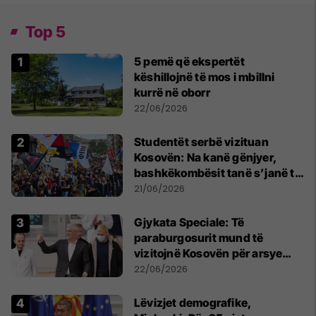
Top 5
5 pemë që ekspertët
këshillojnë të mos i mbillni
kurrë në oborr
22/06/2026
Studentët serbë vizituan
Kosovën: Na kanë gënjyer,
bashkëkombësit tanë s’janë të
shtypur
21/06/2026
​Gjykata Speciale: Të
paraburgosurit mund të
vizitojnë Kosovën për arsye
humanitare
22/06/2026
Lëvizjet demografike,