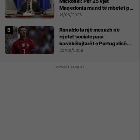
Mickoski: Për 25 vjet
Maqedonia mund të mbetet pa
150 mijë deri në 250 mijë
21/06/2026
banorë
Ronaldo la një mesazh në
rrjetet sociale pasi
bashkëlojtarët e Portugalisë
filluan ta bojkotonin
20/06/2026