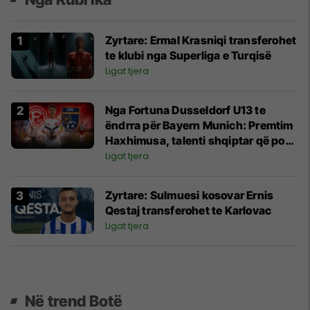
Zyrtare: Ermal Krasniqi transferohet
te klubi nga Superliga e Turqisë
Ligat tjera
Nga Fortuna Dusseldorf U13 te
ëndrra për Bayern Munich: Premtim
Haxhimusa, talenti shqiptar që po
rritet në Gjermani
Ligat tjera
Zyrtare: Sulmuesi kosovar Ernis
Qestaj transferohet te Karlovac
Ligat tjera
Në trend Botë