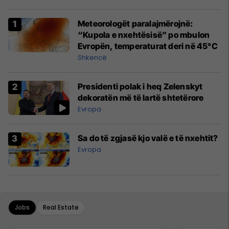
Meteorologët paralajmërojnë:
“Kupola e nxehtësisë” po mbulon
Evropën, temperaturat deri në 45°C
Shkencë
Presidenti polak i heq Zelenskyt
dekoratën më të lartë shtetërore
Evropa
Sa do të zgjasë kjo valë e të nxehtit?
Evropa
Jobs
Real Estate