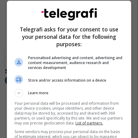
Telegrafi asks for your consent to use
your personal data for the following
purposes:
Shqiptarët Nëpër Botë
Anzhi Makhachkala
Personalised advertising and content, advertising and
content measurement, audience research and
Bernard Berisha
services development
Store and/or access information on a device
Learn more
Your personal data will be processed and information from
your device (cookies, unique identifiers, and other device
data) may be stored by, accessed by and shared with 369
partners, or used specifically by this site. We and our partners
may use precise geolocation data.
List of partners.
Some vendors may process your personal data on the basis
of legitimate interest, which you can object to by managing