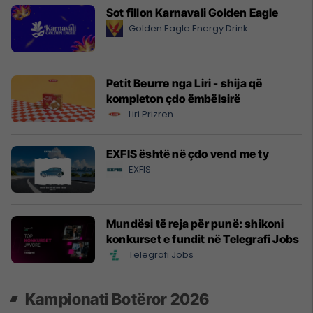
Sot fillon Karnavali Golden Eagle
Golden Eagle Energy Drink
Petit Beurre nga Liri - shija që
kompleton çdo ëmbëlsirë
Liri Prizren
EXFIS është në çdo vend me ty
EXFIS
Mundësi të reja për punë: shikoni
konkurset e fundit në Telegrafi Jobs
Telegrafi Jobs
Kampionati Botëror 2026