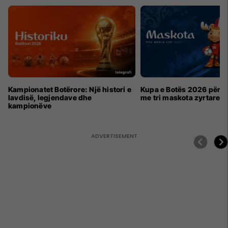
Kampionatet Botërore: Një histori e
Kupa e Botës 2026 për h
lavdisë, legjendave dhe
me tri maskota zyrtare
kampionëve