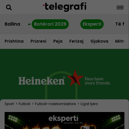
Ballina
Botërori 2026
Eksperti
Të fu
Prishtina
Prizreni
Peja
Ferizaj
Gjakova
Mitrov
Sport
>
Futboll
>
Futboll-nderkombetare
>
Ligat tjera