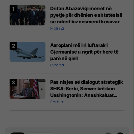
Dritan Abazoviqi merret në
pyetje për dhënien e shtetësisë
së nderit biznesmenit kosovar
Mali i Zi
Aeroplani më i ri luftarak i
Gjermanisë u ngrit për herë të
parë në qiell
Evropa
Pas nisjes së dialogut strategjik
SHBA-Serbi, Serwer kritikon
Uashingtonin: Anashkaluat
Banjskën, sulmin ndaj KFOR-it
Serbia
dhe rrëmbimin e Policëve të
Kosovës