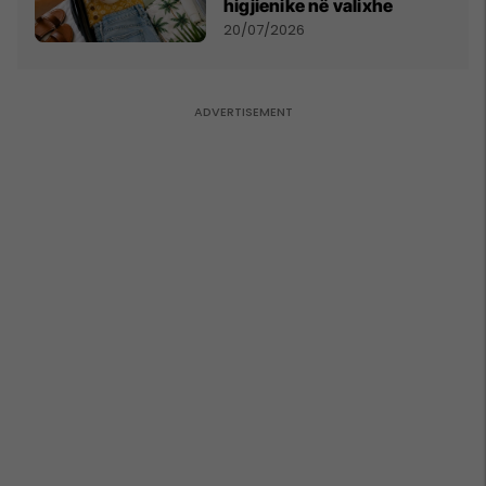
higjienike në valixhe
20/07/2026