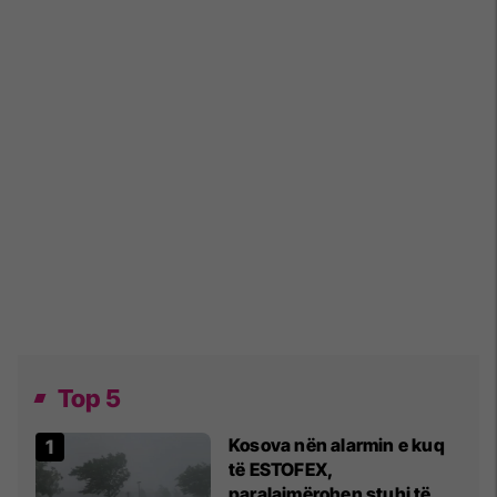
Top 5
Kosova nën alarmin e kuq
të ESTOFEX,
paralajmërohen stuhi të