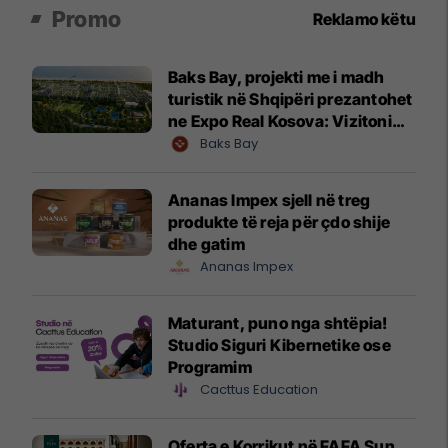
Promo
Reklamo këtu
Baks Bay, projekti me i madh
turistik në Shqipëri prezantohet
ne Expo Real Kosova: Vizitoni
shtandin dhe zbuloni
Baks Bay
mundësitë e investimit
Ananas Impex sjell në treg
produkte të reja për çdo shije
dhe gatim
Ananas Impex
Maturant, puno nga shtëpia!
Studio Siguri Kibernetike ose
Programim
Cacttus Education
Oferta e Korrikut në FAFA Sun