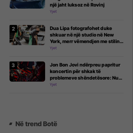
një jaht luksoz në Rovinj
Yjet
Dua Lipa fotografohet duke
shkuar në një studio në New
York, merr vëmendjen me stilin e
veçantë
Yjet
Jon Bon Jovi ndërpreu papritur
koncertin për shkak të
problemeve shëndetësore: Nuk
po e merrni edicionin tim më të
Yjet
mirë
Në trend Botë