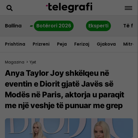
Ballina
Botërori 2026
Eksperti
Të fu
Prishtina
Prizreni
Peja
Ferizaj
Gjakova
Mitrov
Magazina
>
Yjet
Anya Taylor Joy shkëlqeu në
eventin e Diorit gjatë Javës së
Modës në Paris, aktorja u paraqit
me një veshje të punuar me grep