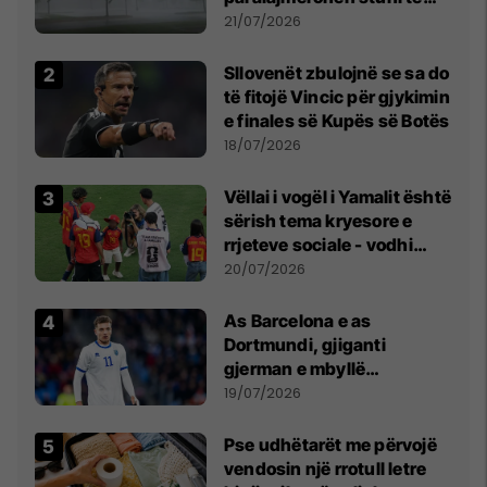
fuqishme me breshër dhe
21/07/2026
erëra të forta
Sllovenët zbulojnë se sa do
të fitojë Vincic për gjykimin
e finales së Kupës së Botës
18/07/2026
Vëllai i vogël i Yamalit është
sërish tema kryesore e
rrjeteve sociale - vodhi
vëmendjen pas finales së
20/07/2026
Kupës së Botës
As Barcelona e as
Dortmundi, gjiganti
gjerman e mbyllë
marrëveshjen për Fisnik
19/07/2026
Asllanin
Pse udhëtarët me përvojë
vendosin një rrotull letre