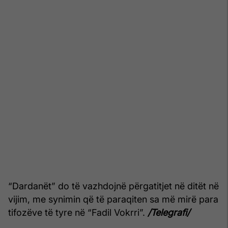
“Dardanët” do të vazhdojnë përgatitjet në ditët në
vijim, me synimin që të paraqiten sa më mirë para
tifozëve të tyre në “Fadil Vokrri”.
/Telegrafi/