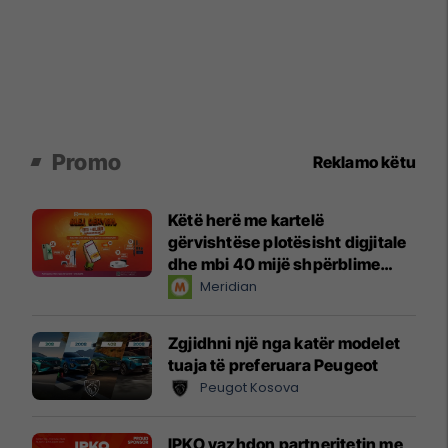
Promo
Reklamo këtu
Këtë herë me kartelë
gërvishtëse plotësisht digjitale
dhe mbi 40 mijë shpërblime
instant!
Meridian
Zgjidhni një nga katër modelet
tuaja të preferuara Peugeot
Peugot Kosova
IPKO vazhdon partneritetin me