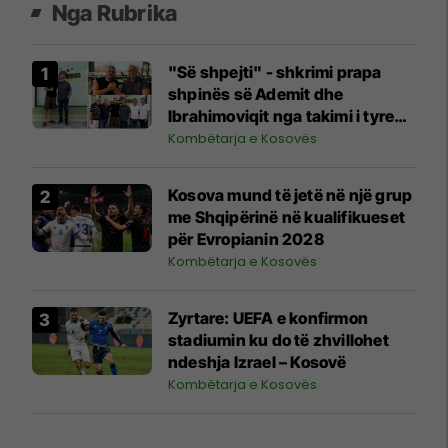
Nga Rubrika
"Së shpejti" - shkrimi prapa
shpinës së Ademit dhe
Ibrahimoviqit nga takimi i tyre
shihet si shenjë që ylli i Bayernit
Kombëtarja e Kosovës
mund të luajë për Kosovën
Kosova mund të jetë në një grup
me Shqipërinë në kualifikueset
për Evropianin 2028
Kombëtarja e Kosovës
Zyrtare: UEFA e konfirmon
stadiumin ku do të zhvillohet
ndeshja Izrael – Kosovë
Kombëtarja e Kosovës