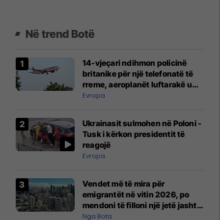
Në trend Botë
14-vjeçari ndihmon policinë
britanike për një telefonatë të
rreme, aeroplanët luftarakë u
ngritën në ajër për të
Evropa
interceptuar fluturaken e Qatar
Airways që po shkonte drejt
Ukrainasit sulmohen në Poloni -
Mançesterit
Tusk i kërkon presidentit të
reagojë
Evropa
Vendet më të mira për
emigrantët në vitin 2026, po
mendoni të filloni një jetë jashtë
vendit?
Nga Bota