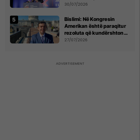
Përparim Ramës
30/07/2026
Bislimi: Në Kongresin
Amerikan është paraqitur
rezoluta që kundërshton
mbajtjen e Asamblesë
27/07/2026
Parlamentare të OSBE-së
në Beograd