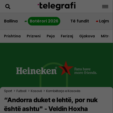
Ballina
Botërori 2026
Të fundit
Lajme
Prishtina
Prizreni
Peja
Ferizaj
Gjakova
Mitrov
Sport
>
Futboll
>
Kosovë
>
Kombëtarja e Kosovës
“Andorra duket e lehtë, por nuk
është ashtu" - Veldin Hoxha