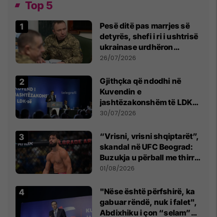
Top 5
Pesë ditë pas marrjes së
detyrës, shefi i ri i ushtrisë
ukrainase urdhëron
kontroll të madh
26/07/2026
Gjithçka që ndodhi në
Kuvendin e
jashtëzakonshëm të LDK-
së
30/07/2026
“Vrisni, vrisni shqiptarët”,
skandal në UFC Beograd:
Buzukja u përball me thirrje
anti-shqiptare nga
01/08/2026
tribunat
"Nëse është përfshirë, ka
gabuar rëndë, nuk i falet",
Abdixhiku i çon “selam”