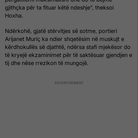
gjithçka për ta fituar këtë ndeshje”, theksoi
Hoxha.
Ndërkohë, gjatë stërvitjes së sotme, portieri
Arijanet Muriç ka ndier shqetësim në muskujt e
kërdhokullës së djathtë, ndërsa stafi mjekësor do
të kryejë ekzaminimet për të saktësuar gjendjen e
tij dhe nëse rrezikon të mungojë.