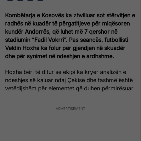
Kombëtarja e Kosovës ka zhvilluar sot stërvitjen e
radhës në kuadër të përgatitjeve për miqësoren
kundër Andorrës, që luhet më 7 qershor në
stadiumin “Fadil Vokrri”. Pas seancës, futbollisti
Veldin Hoxha ka folur për gjendjen në skuadër
dhe për synimet në ndeshjen e ardhshme.
Hoxha bëri të ditur se ekipi ka kryer analizën e
ndeshjes së kaluar ndaj Çekisë dhe tashmë është i
vetëdijshëm për elementet që duhen përmirësuar.