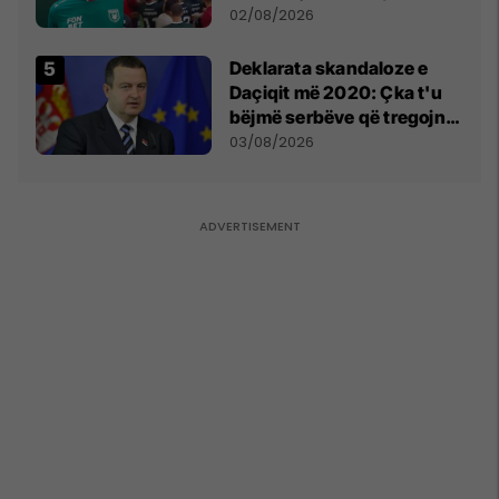
miliona te Spartak Moska
02/08/2026
​Deklarata skandaloze e
Daçiqit më 2020: Çka t'u
bëjmë serbëve që tregojnë
ku janë varrosur shqiptarët
03/08/2026
në Serbi