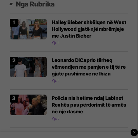
Nga Rubrika
Hailey Bieber shkëlqen në West
Hollywood gjatë një mbrëmjeje
me Justin Bieber
Yjet
Leonardo DiCaprio tërheq
vëmendjen me pamjen e tij të re
gjatë pushimeve në Ibiza
Yjet
Policia nis hetime ndaj Labinot
Rexhës pas përdorimit të armës
në një dasmë
Yjet
×