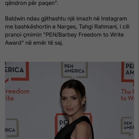
qëndron për paqen".
Baldwin ndau gjithashtu një imazh në Instagram
me bashkëshortin e Narges, Tahgi Rahmani, i cili
pranoi çmimin "PEN/Barbey Freedom to Write
Award" në emër të saj.