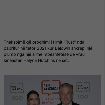
Theksojmë që prodhimi i filmit "Rust" ndal
papritur në tetor 2021 kur Baldwin shkrepi një
plumb nga një armë mbështetëse që vrau
kineasten Halyna Hutchins në set.