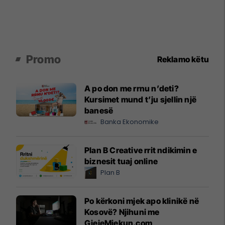
Promo
Reklamo këtu
A po don me rrnu n’deti?
Kursimet mund t’ju sjellin një
banesë
Banka Ekonomike
Plan B Creative rrit ndikimin e
biznesit tuaj online
Plan B
Po kërkoni mjek apo klinikë në
Kosovë? Njihuni me
GjejeMjekun.com