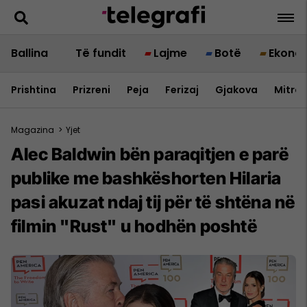
Ballina
Të fundit
Lajme
Botë
Ekono
Prishtina
Prizreni
Peja
Ferizaj
Gjakova
Mitrov
Magazina
>
Yjet
Alec Baldwin bën paraqitjen e parë
publike me bashkëshorten Hilaria
pasi akuzat ndaj tij për të shtëna në
filmin "Rust" u hodhën poshtë