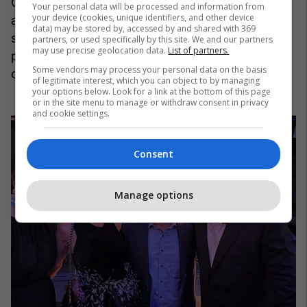
Çështja kundër Baldwin u zbardh shpejt. Një
Your personal data will be processed and information from
your device (cookies, unique identifiers, and other device
akuzë për armë që do të nënkuptonte një dënim
data) may be stored by, accessed by and shared with 369
shumë më të gjatë u hodh poshtë dhe prokurori i
partners, or used specifically by this site. We and our partners
may use precise geolocation data.
List of partners.
parë special i caktuar në këtë rast dha
Some vendors may process your personal data on the basis
dorëheqjen.
of legitimate interest, which you can object to by managing
your options below. Look for a link at the bottom of this page
or in the site menu to manage or withdraw consent in privacy
and cookie settings.
Consent
Manage options