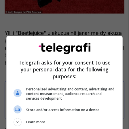
Ylli i "Beetlejuice" u akuzua në janar me dy akuza
për vrasje të pavullnetshme në lidhje me vdekjen
e Hutchins dhe plagosjen e regjisorit të 'Rust' Joel
Souza, i cili u godit nga i njëjti plumb që u vra
Telegrafi asks for your consent to use
Hutchins.
your personal data for the following
purposes:
Personalised advertising and content, advertising and
content measurement, audience research and
Pritet të hidhen poshtë akuzat
services development
ndaj Alec Baldwin për të shtënat
në filmin "Rust"
Store and/or access information on a device
Learn more