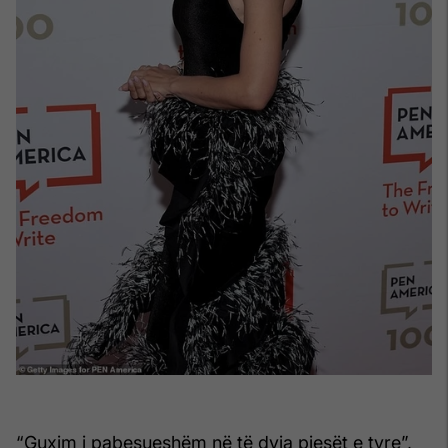
“Guxim i pabesueshëm në të dyja pjesët e tyre”,