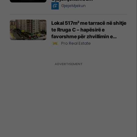
GjejeMjekun
Lokal 517m² me tarracë në shitje
te Rruga C – hapësirë e
favorshme për zhvillimin e
biznesit #15796
Pro Real Estate