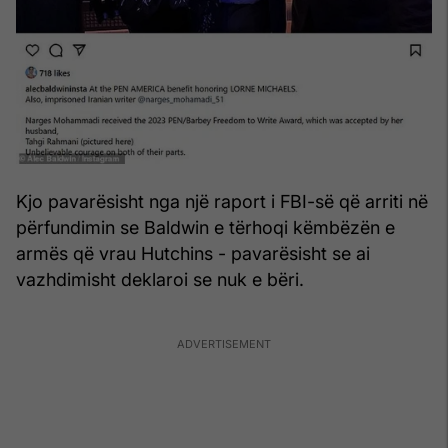
Kjo pavarësisht nga një raport i FBI-së që arriti në
përfundimin se Baldwin e tërhoqi këmbëzën e
armës që vrau Hutchins - pavarësisht se ai
vazhdimisht deklaroi se nuk e bëri.