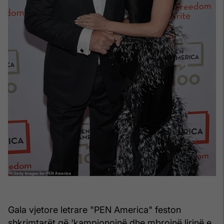
Gala vjetore letrare "PEN America" feston
shkrimtarët që 'kampionojnë dhe mbrojnë lirinë e