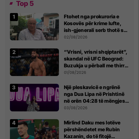
Top 5
Ftohet nga prokuroria e
Kosovës për krime lufte,
ish-gjenerali serb thotë se
dikush e tradhtoi në
02/08/2026
Beograd
“Vrisni, vrisni shqiptarët”,
skandal në UFC Beograd:
Buzukja u përball me thirrje
anti-shqiptare nga
01/08/2026
tribunat
Një pleskavicë e ngrënë
nga Dua Lipa në Prishtinë
në orën 04:28 të mëngjesit
- dhe bota digjitale serbe
03/08/2026
shpall gjendjen e luftës
Mirlind Daku mes lotëve
përshëndetet me Rubin
Kazanin, do të fitojë