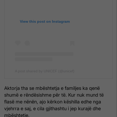
View this post on Instagram
A post shared by UNICEF (@unicef)
Aktorja tha se mbështetja e familjes ka qenë
shumë e rëndësishme për të. Kur nuk mund të
flasë me nënën, ajo kërkon këshilla edhe nga
vjehrra e saj, e cila gjithashtu i jep kurajë dhe
mbështetje.