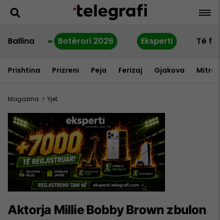
Ballina
Botërori 2026
Eksperti
Të fu
Prishtina
Prizreni
Peja
Ferizaj
Gjakova
Mitrov
Magazina
>
Yjet
Aktorja Millie Bobby Brown zbulon