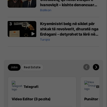
Ivanoviqit – kishte denoncuar
kërcënime ndaj vëllezërve
Ballkan
Vuçiq
Kryeministri belg në siklet për
shkak të revolverit, dhuratë nga
Erdogani - detyrohet ta lërë në
një bazë ushtarake
Turqia
Jobs
Real Estate
Telegrafi
Elkos
Video Editor (3 pozita)
Punëtor në 