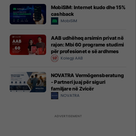
MobiSIM: Internet kudo dhe 15%
cashback
MobiSIM
AAB udhëheq arsimin privat në
rajon: Mbi 60 programe studimi
për profesionet e së ardhmes
Kolegji AAB
NOVATRA Vermögensberatung
- Partneri juaj për siguri
familjare në Zvicër
NOVATRA