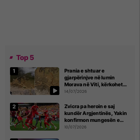
Top 5
Prania e shtuar e
gjarpërinjve në lumin
Morava në Viti, kërkohet
kujdes nga qytetarët
14/07/2026
Zvicra pa heroin e saj
kundër Argjentinës, Yakin
konfirmon mungesën e
madhe
10/07/2026