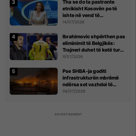
Tha se do ta pastronte
etnikisht Kosovën po të
ishte në vend të
Millosheviqit, Lëvizja e
14/07/2026
Qytetarëve të Lirë në Serbi
kërkon shkarkimin e
Ibrahimovic shpërthen pas
menjëhershëm të
eliminimit të Belgjikës:
Snezhana Paunoviq
Trajneri duhet të ketë turp,
ai lojtar se meritoi të luante
11/07/2026
Pse SHBA-ja goditi
infrastrukturën mbrëmë
ndërsa sot vazhdoi të
zmbrapsë sulmet iraniane
09/07/2026