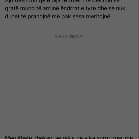
Ajo dëshiron që e bija të rritet me besimin se
gratë mund të arrijnë ëndrrat e tyre dhe se nuk
duhet të pranojnë më pak sesa meritojnë.
Megjithatë, theksoi se gjëja që e ka surprizuar më