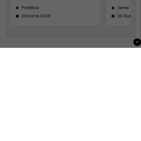
Prishtinë
Xërxe
20 Korrik 2026
20 Gusht 2
×