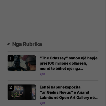
Nga Rubrika
"The Odyssey" synon një hapje
prej 100 milionë dollarësh,
mund të bëhet një nga
debutimet më të mëdha të
Yjet
Nolanit
Është hapur ekspozita
“anGjelus Novus” e Arianit
Laknës në Open Art Gallery në
Prishtinë
Yjet