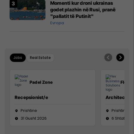
Momenti kur droni ukrainas
godet plazhin në Rusi, pranë
"pallatit të Putinit"
Evropa
Jobs
Real Estate
Padel Zone
Flex B
Recepsionist/e
Architect
Prishtine
Prishtinë
31 Gusht 2026
6 Shtator 2