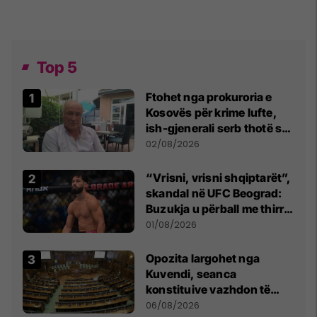
Top 5
Ftohet nga prokuroria e
Kosovës për krime lufte,
ish-gjenerali serb thotë se
dikush e tradhtoi në
02/08/2026
Beograd
“Vrisni, vrisni shqiptarët”,
skandal në UFC Beograd:
Buzukja u përball me thirrje
anti-shqiptare nga
01/08/2026
tribunat
Opozita largohet nga
Kuvendi, seanca
konstituive vazhdon të
shtunën në orën 11:00
06/08/2026