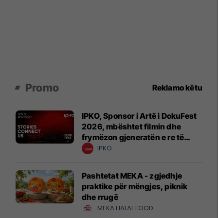
Promo
Reklamo këtu
IPKO, Sponsor i Artë i DokuFest
2026, mbështet filmin dhe
frymëzon gjeneratën e re të
krijuesve
IPKO
Pashtetat MEKA - zgjedhje
praktike për mëngjes, piknik
dhe rrugë
MEKA HALAL FOOD