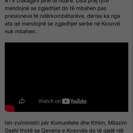
RTV Dukagjini janë të ndarë. Disa prej tyre
mendojnë se zgjedhjet do të mbahen pas
presioneve të ndërkombëtarëve, derisa ka nga
ata që mendojnë se zgjedhjet serbe në Kosovë
nuk mbahen.
Ish-zv/ministri për Komunitete dhe Kthim, Milazim
Gashi thotë se Qeveria e Kosovës do të gjejë një