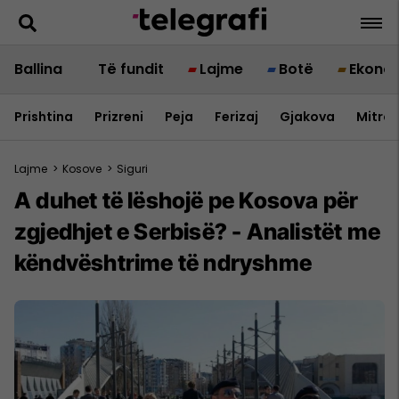
Ballina
Të fundit
Lajme
Botë
Ekono
Prishtina
Prizreni
Peja
Ferizaj
Gjakova
Mitrov
Lajme
>
Kosove
>
Siguri
A duhet të lëshojë pe Kosova për
zgjedhjet e Serbisë? - Analistët me
këndvështrime të ndryshme