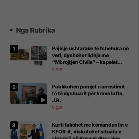
Nga Rubrika
Pajisje ushtarake të fshehura në
veri, dyshohet lidhja me
“Mbrojtjen Civile” – kapelat
përputhen me ato të përdorura
Siguri
nga pjesëtarët e saj
Publikohen pamjet e arrestimit
të të dyshuarit për krime lufte,
J.R.
Siguri
Kurti takohet me komandantin e
KFOR-it, diskutohet situata e
sigurisë në Kosovë dhe rajon