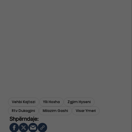
Vehbi Kajtazi
Ylli Hoxha
Zgjim Hyseni
Rtv Dukagjini
Milazim Gashi
Visar Ymeri