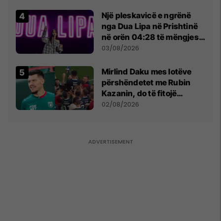
Një pleskavicë e ngrënë
nga Dua Lipa në Prishtinë
në orën 04:28 të mëngjesit
- dhe bota digjitale serbe
03/08/2026
shpall gjendjen e luftës
Mirlind Daku mes lotëve
përshëndetet me Rubin
Kazanin, do të fitojë
miliona te Spartak Moska
02/08/2026