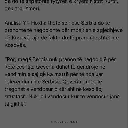
që do të shpëtonte fytyrën e kryeministrit Kurti”,
deklaroi Ymeri.
Analisti Ylli Hoxha thotë se nëse Serbia do të
pranonte të negocionte për mbajtjen e zgjedhjeve
në Kosovë, ajo de fakto do të pranonte shtetin e
Kosovës.
“Por, meqë Serbia nuk pranon të negociojë për
këtë çështje, Qeveria duhet të qëndrojë në
vendimin e saj që ka marrë për të ndaluar
referendumin e Serbisë. Qeveria duhet të
tregohet e vendosur pikërisht në këso lloj
situatash. Nuk je i vendosur kur të vendosur janë
të gjithë”.