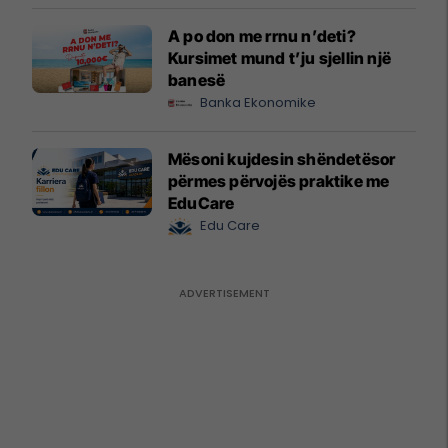
A po don me rrnu n’deti?
Kursimet mund t’ju sjellin një
banesë
Banka Ekonomike
Mësoni kujdesin shëndetësor
përmes përvojës praktike me
EduCare
Edu Care