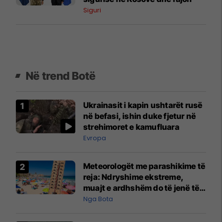
Siguri
Në trend Botë
Ukrainasit i kapin ushtarët rusë
në befasi, ishin duke fjetur në
strehimoret e kamufluara
Evropa
Meteorologët me parashikime të
reja: Ndryshime ekstreme,
muajt e ardhshëm do të jenë të
pazakontë
Nga Bota