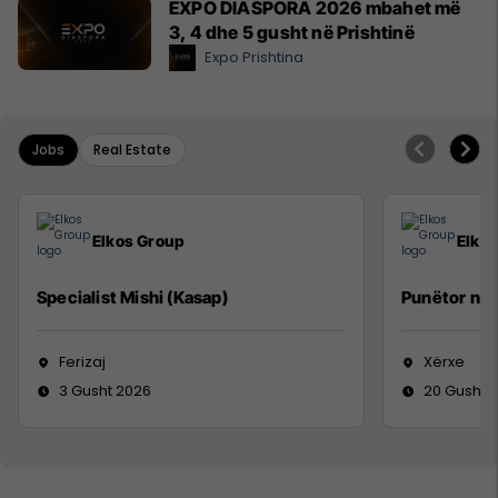
EXPO DIASPORA 2026 mbahet më
3, 4 dhe 5 gusht në Prishtinë
Expo Prishtina
Jobs
Real Estate
Elkos Group
Elko
Specialist Mishi (Kasap)
Punëtor në
Ferizaj
Xërxe
3 Gusht 2026
20 Gusht 