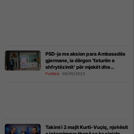
PSD-ja me aksion para Ambasadës
gjermane, ia dërgon 'faturën e
shfrytëzimit' për mjekët dhe
infermierët e Kosovës
Politikë
09/05/2023
Takimi i 2 majit Kurti-Vuçiq, njohësit
e integrimeve thonë se ka sinjale