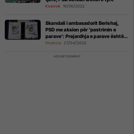
Kosovë
16/06/2022
Skandali i ambasadorit Berishaj,
PSD me aksion për 'pastrimin e
parave': Prejardhja e parave është
Beogradi
Financa
27/04/2022