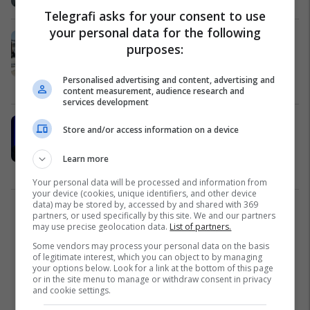
Telegrafi asks for your consent to use
your personal data for the following
A duhet të lëshojë pe Kosova për
purposes:
zgjedhjet e Serbisë? - Analistët me
këndvështrime të ndryshme
Personalised advertising and content, advertising and
Siguri
21/03/2022
content measurement, audience research and
services development
Hyseni i PSD-së pasi u refuzua Kodi
Store and/or access information on a device
Civil: Kosova nuk është aq
konservatore sa u tregua sot në
Learn more
Kuvend
Sociale
16/03/2022
Your personal data will be processed and information from
your device (cookies, unique identifiers, and other device
data) may be stored by, accessed by and shared with 369
1
partners, or used specifically by this site. We and our partners
may use precise geolocation data.
List of partners.
Some vendors may process your personal data on the basis
of legitimate interest, which you can object to by managing
your options below. Look for a link at the bottom of this page
or in the site menu to manage or withdraw consent in privacy
and cookie settings.