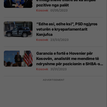
pozitive nga palët
Kosovë
01/05/2023
“Edhe asi, edhe ksi”, PSD ngjyros
veturën e kryeparlamentarit
Konjufca
Kosovë
23/03/2023
Garancia e fortë e Hovenier për
Kosovën, analistët me mendime të
ndryshme për pozicionin e SHBA-së
në dialog
Kosovë
31/01/2023