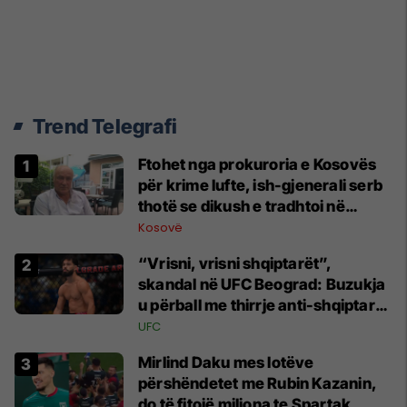
Trend Telegrafi
Ftohet nga prokuroria e Kosovës
për krime lufte, ish-gjenerali serb
thotë se dikush e tradhtoi në
Beograd
Kosovë
“Vrisni, vrisni shqiptarët”,
skandal në UFC Beograd: Buzukja
u përball me thirrje anti-shqiptare
nga tribunat
UFC
Mirlind Daku mes lotëve
përshëndetet me Rubin Kazanin,
do të fitojë miliona te Spartak