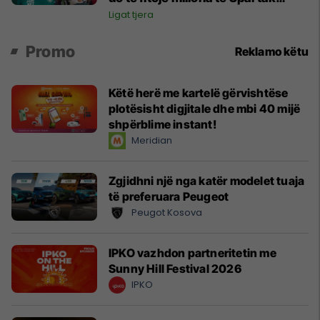
Moska
Ligat tjera
Promo
Reklamo këtu
Këtë herë me kartelë gërvishtëse
plotësisht digjitale dhe mbi 40 mijë
shpërblime instant!
Meridian
Zgjidhni një nga katër modelet tuaja
të preferuara Peugeot
Peugot Kosova
IPKO vazhdon partneritetin me
Sunny Hill Festival 2026
IPKO