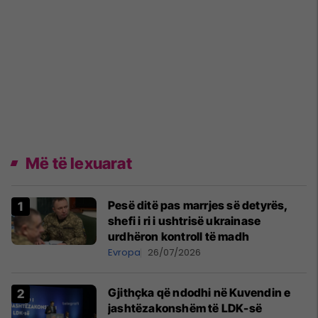
Më të lexuarat
Pesë ditë pas marrjes së detyrës,
shefi i ri i ushtrisë ukrainase
urdhëron kontroll të madh
Evropa
26/07/2026
Gjithçka që ndodhi në Kuvendin e
jashtëzakonshëm të LDK-së