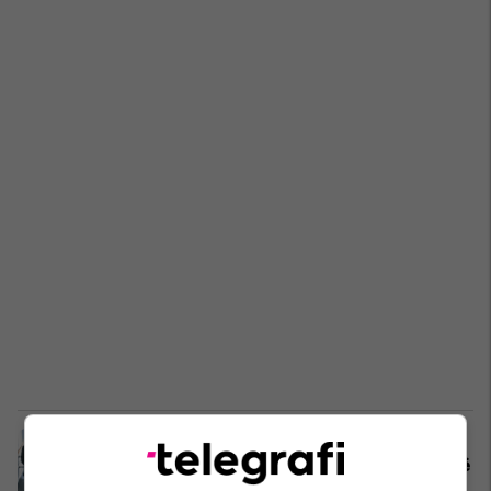
Analistët komentojnë mesazhet që
sollën zyrtarët amerikanë në Kosovë
Kosovë
26/04/2022