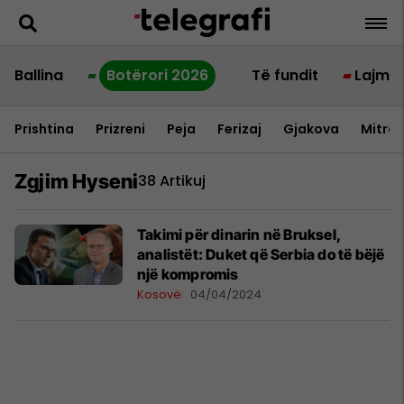
Ballina
Botërori 2026
Të fundit
Lajme
Prishtina
Prizreni
Peja
Ferizaj
Gjakova
Mitrov
Zgjim Hyseni
38 Artikuj
Takimi për dinarin në Bruksel,
analistët: Duket që Serbia do të bëjë
një kompromis
Kosovë
04/04/2024