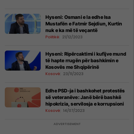
Hyseni: Osmani e la edhe Isa
Mustafën e Fatmir Sejdiun, Kurtin
nuk e ka më të veçantë
Politikë
21/12/2023
Hyseni: Ripërcaktimi i kufijve mund
të hapte rrugën për bashkimin e
Kosovës me Shqipërinë
Kosovë
23/11/2023
Edhe PSD-ja i bashkohet protestës
së veteranëve: Janë bërë bashkë
hipokrizia, servilosja e korrupsioni
Kosovë
14/07/2023