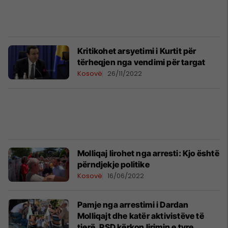
Kritikohet arsyetimi i Kurtit për
tërheqjen nga vendimi për targat
Kosovë
26/11/2022
Molliqaj lirohet nga arresti: Kjo është
përndjekje politike
Kosovë
16/06/2022
Pamje nga arrestimi i Dardan
Molliqajt dhe katër aktivistëve të
tjerë, PSD kërkon lirimin e tyre