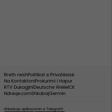
Rreth nesh
Politikat e Privatësisë
Na Kontaktoni
Prokurimi i Hapur
RTV Dukagjini
Deutsche Welle
ICK
Ndreqe.com
Shkabaj
Germin
Shkarkoje aplikacionin e Telegrafit