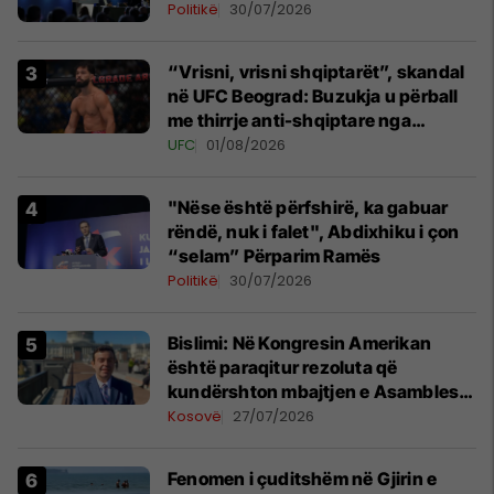
Politikë
30/07/2026
“Vrisni, vrisni shqiptarët”, skandal
në UFC Beograd: Buzukja u përball
me thirrje anti-shqiptare nga
tribunat
UFC
01/08/2026
"Nëse është përfshirë, ka gabuar
rëndë, nuk i falet", Abdixhiku i çon
“selam” Përparim Ramës
Politikë
30/07/2026
Bislimi: Në Kongresin Amerikan
është paraqitur rezoluta që
kundërshton mbajtjen e Asamblesë
Parlamentare të OSBE-së në
Kosovë
27/07/2026
Beograd
Fenomen i çuditshëm në Gjirin e