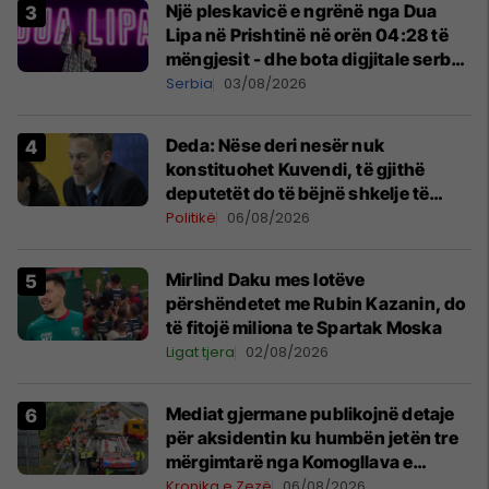
Një pleskavicë e ngrënë nga Dua
Lipa në Prishtinë në orën 04:28 të
mëngjesit - dhe bota digjitale serbe
shpall gjendjen e luftës
Serbia
03/08/2026
Deda: Nëse deri nesër nuk
konstituohet Kuvendi, të gjithë
deputetët do të bëjnë shkelje të
rëndë kushtetuese
Politikë
06/08/2026
Mirlind Daku mes lotëve
përshëndetet me Rubin Kazanin, do
të fitojë miliona te Spartak Moska
Ligat tjera
02/08/2026
Mediat gjermane publikojnë detaje
për aksidentin ku humbën jetën tre
mërgimtarë nga Komogllava e
Ferizajt
Kronika e Zezë
06/08/2026