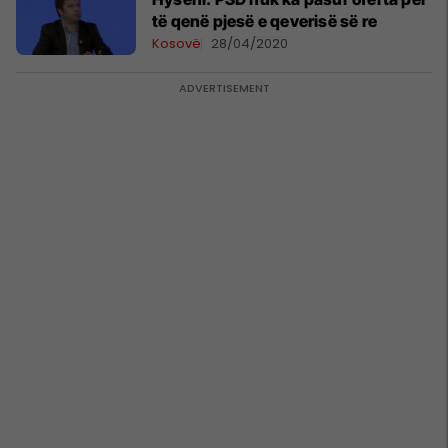
të qenë pjesë e qeverisë së re
Kosovë
28/04/2020