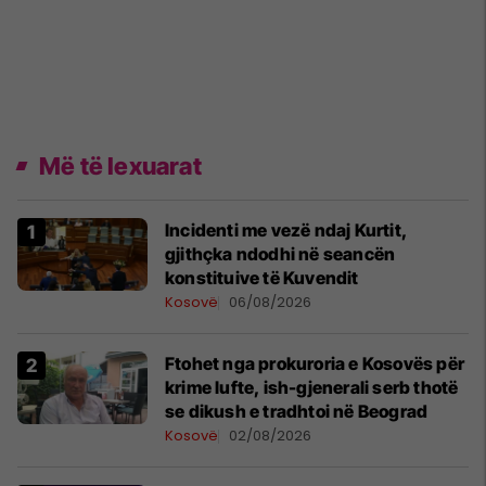
Më të lexuarat
Incidenti me vezë ndaj Kurtit,
gjithçka ndodhi në seancën
konstituive të Kuvendit
Kosovë
06/08/2026
Ftohet nga prokuroria e Kosovës për
krime lufte, ish-gjenerali serb thotë
se dikush e tradhtoi në Beograd
Kosovë
02/08/2026