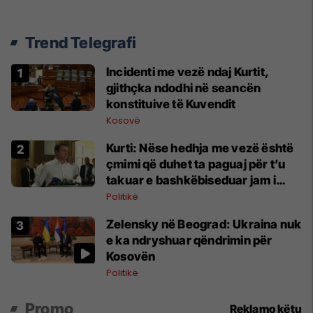
Trend Telegrafi
Incidenti me vezë ndaj Kurtit,
gjithçka ndodhi në seancën
konstituive të Kuvendit
Kosovë
Kurti: Nëse hedhja me vezë është
çmimi që duhet ta paguaj për t’u
takuar e bashkëbiseduar jam i
lumtur ta bëj këtë
Politikë
Zelensky në Beograd: Ukraina nuk
e ka ndryshuar qëndrimin për
Kosovën
Politikë
Promo
Reklamo këtu