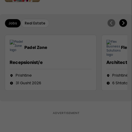
Jobs
Real Estate
Padel Zone
Flex 
Recepsionist/e
Architect
Prishtine
Prishtinë
31 Gusht 2026
6 Shtator 