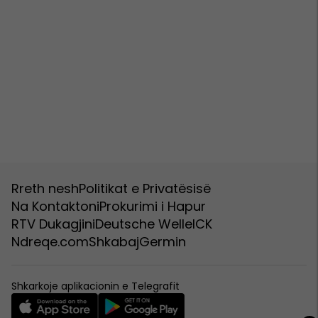
Rreth nesh
Politikat e Privatësisë
Na Kontaktoni
Prokurimi i Hapur
RTV Dukagjini
Deutsche Welle
ICK
Ndreqe.com
Shkabaj
Germin
Shkarkoje aplikacionin e Telegrafit