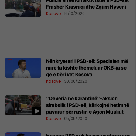
Policia arreston aktivistët e PSD-së,
Frashër Krasniqi dhe Zgjim Hyseni
Kosovë
16/10/2020
Nënkryetari i PSD-së: Specialen më
mirë ta kishte themeluar OKB-ja se
që e bëri vet Kosova
Kosovë
30/06/2020
"Qeveria në karantinë"-aksion
simbolik i PSD-së, kërkojnë hetim të
pavarur për rastin e Agon Musliut
Kosovë
05/05/2020
Hyseni: PSD nuk ka pasur oferta për