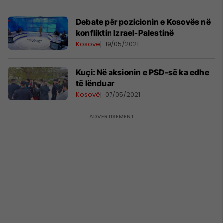
Debate për pozicionin e Kosovës në
konfliktin Izrael-Palestinë
Kosovë
19/05/2021
Kuçi: Në aksionin e PSD-së ka edhe
të lënduar
Kosovë
07/05/2021