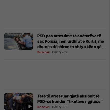
PSD pas arrestimit të anëtarëve të
saj: Policia, nën urdhrat e Kurtit, me
dhunës dëshiron ta shtyp këdo që
kundërshton shefin e tyre
Kosovë
16/07/2021
Tetë të arrestuar gjatë aksionit të
PSD-së kundër “tiketave ngjitëse”
Kosovë
16/07/2021