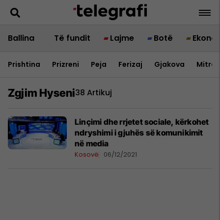
Ballina
Të fundit
Lajme
Botë
Ekono
Prishtina
Prizreni
Peja
Ferizaj
Gjakova
Mitrov
Zgjim Hyseni
38 Artikuj
Linçimi dhe rrjetet sociale, kërkohet
ndryshimi i gjuhës së komunikimit
në media
Kosovë
06/12/2021