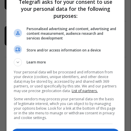
Telegrafi asks for your consent to use
Mustafës në dialog
your personal data for the following
Politikë
15/12/2018
purposes:
Personalised advertising and content, advertising and
Hyseni konfirmon: Ahmeti do të jetë
content measurement, audience research and
bashkëkryesues në dialog me
services development
Limajn
Politikë
04/12/2018
Store and/or access information on a device
Learn more
2
Your personal data will be processed and information from
your device (cookies, unique identifiers, and other device
data) may be stored by, accessed by and shared with 369
partners, or used specifically by this site. We and our partners
may use precise geolocation data.
List of partners.
Some vendors may process your personal data on the basis
of legitimate interest, which you can object to by managing
your options below. Look for a link at the bottom of this page
or in the site menu to manage or withdraw consent in privacy
and cookie settings.