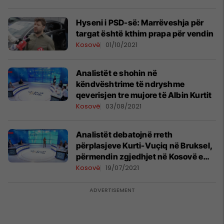
Hyseni i PSD-së: Marrëveshja për
targat është kthim prapa për vendin
Kosovë
01/10/2021
Analistët e shohin në
këndvështrime të ndryshme
qeverisjen tre mujore të Albin Kurtit
Kosovë
03/08/2021
Analistët debatojnë rreth
përplasjeve Kurti-Vuçiq në Bruksel,
përmendin zgjedhjet në Kosovë e
Serbi si ndër faktorët e tensionit
Kosovë
19/07/2021