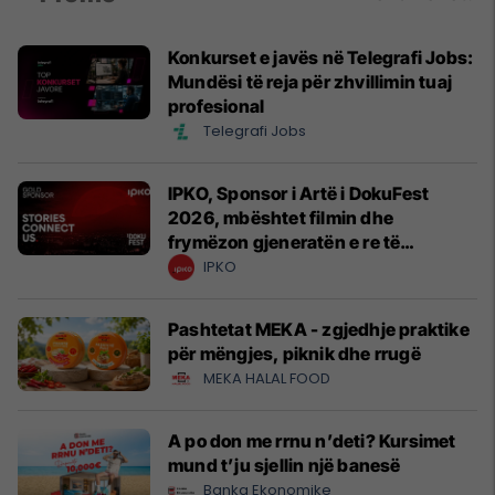
Konkurset e javës në Telegrafi Jobs:
Mundësi të reja për zhvillimin tuaj
profesional
Telegrafi Jobs
IPKO, Sponsor i Artë i DokuFest
2026, mbështet filmin dhe
frymëzon gjeneratën e re të
krijuesve
IPKO
Pashtetat MEKA - zgjedhje praktike
për mëngjes, piknik dhe rrugë
MEKA HALAL FOOD
A po don me rrnu n’deti? Kursimet
mund t’ju sjellin një banesë
Banka Ekonomike